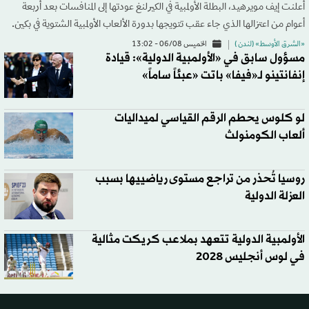
أعلنت إيف مويرهيد، البطلة الأولمبية في الكيرلنغ عودتها إلى المنافسات بعد أربعة
أعوام من اعتزالها الذي جاء عقب تتويجها بدورة الألعاب الأولمبية الشتوية في بكين.
«الشرق الأوسط» (لندن )
الخميس 06/08 - 13:02
مسؤول سابق في «الأولمبية الدولية»: قيادة
إنفانتينو لـ«فيفا» باتت «عبئاً ساماً»
لو كلوس يحطم الرقم القياسي لميداليات
ألعاب الكومنولث
روسيا تُحذر من تراجع مستوى رياضييها بسبب
العزلة الدولية
الأولمبية الدولية تتعهد بملاعب كريكت مثالية
في لوس أنجليس 2028