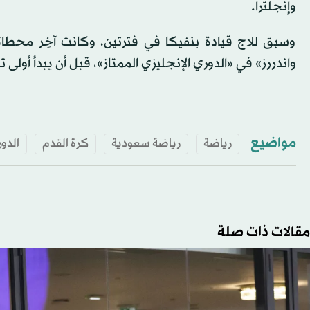
وإنجلترا.
وسبق للاج قيادة بنفيكا في فترتين، وكانت آخِر محطاته 
واندررز» في «الدوري الإنجليزي الممتاز»، قبل أن يبدأ أولى 
مواضيع
رياضة
رياضة سعودية
كرة القدم
الدو
مقالات ذات صلة