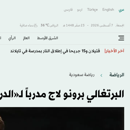
عربي
English
Türkçe
اردو
فارسى
الجمعة,
7 أغسطس 2026
-
23 صفَر 1448 هـ
الرياض
℃
36
سماء صافية
الشرق الأوسط​
العالم
الرأي
ا
محكمة أميركية تغرم «ميتا» نحو نصف مليار دولار لتسببها
آخر الأخبار
الرياضة
رياضة سعودية
البرتغالي برونو لاج مدرباً لـ«الد