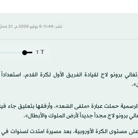
نُشر: 11:49-6 يوليو 2026 م ـ 21 مُحرَّم 1448 هـ
T
T
رتغالي برونو لاج لقيادة الفريق الأول لكرة القدم، استعداد
».
رسمية حملت عبارة «ملفى السّعد»، وأرفقها بتعليق جاء فيه
الي برونو لاج مجداً جديداً لأرض الملوك والأبطال».
لى مستوى الكرة الأوروبية، بعد مسيرة امتدت لسنوات في ا