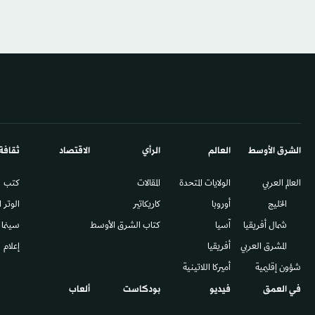
الشرق الأوسط​
العالم
الرأي
الاقتصاد
ثقافة
العالم العربي
الولايات المتحدة
المقالات
كتب
الخليج
أوروبا
كاريكاتير
الوتر 
شمال أفريقيا
آسيا
كتاب الشرق الأوسط
سينما
المشرق العربي
أفريقيا
إعلام
شؤون إقليمية
أميركا اللاتينية
في العمق
فيديو
بودكاست
ألعاب