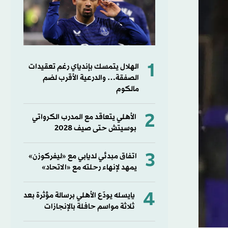
1
الهلال يتمسك بإندياي رغم تعقيدات
الصفقة… والدرعية الأقرب لضم
مالكوم
2
الأهلي يتعاقد مع المدرب الكرواتي
بوسيتش حتى صيف 2028
3
اتفاق مبدئي لديابي مع «ليفركوزن»
يمهد لإنهاء رحلته مع «الاتحاد»
4
يايسله يودّع الأهلي برسالة مؤثرة بعد
ثلاثة مواسم حافلة بالإنجازات