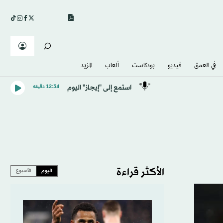
في العمق
فيديو
بودكاست
ألعاب
المزيد
استمع إلى "إيجاز" اليوم
12:34 دقيقه
الأكثر قراءة
اليوم
الأسبوع