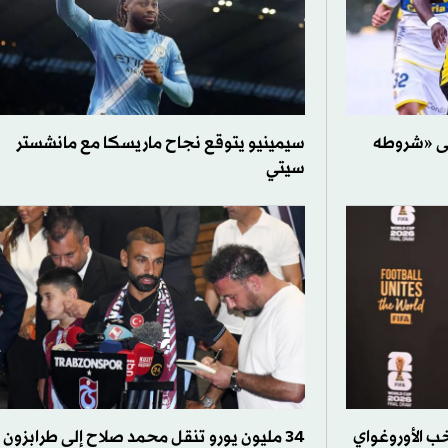
لى «شروطه
سيمينيو يتوقع نجاح ماريسكا مع مانشستر
سيتي
تخب الأوروغواي
34 مليون يورو تنقل محمد صلاح إلى طرابزون