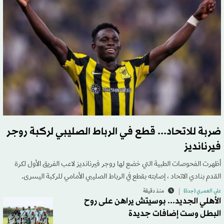
ضربة للاتحاد... قطع في الرباط الصليبي لركبة روجر
فيرنانديز
أظهرت الفحوصات الطبية التي خضع لها روجر فيرنانديز لاعب الفريق الأول لكرة
القدم بنادي الاتحاد ، إصابته بقطع في الرباط الصليبي الأمامي للركبة اليسرى.
علي العمري (جدة)
منذ دقيقة
الأهلي الجديد... بوسيتش يراهن على روح
البطل وست إضافات جديدة