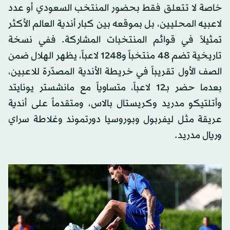
خاصة لا تتعلق فقط بحضور المنتخب السعودي أو عدد
لاعبيه المحليين، بل بموقعه بين كبار أندية العالم الأكثر
تمثيلاً في قوائم المنتخبات المشاركة. ففي نسخة
تاريخية تضم 48 منتخباً و1248 لاعباً، يظهر الهلال ضمن
الصف الأول تقريباً في خريطة الأندية المصدّرة للاعبين،
بعدما حضر بـ12 لاعباً، متساوياً مع مانشستر يونايتد
وأتلتيكو مدريد وكريستال بالاس، ومتقدماً على أندية
عريقة مثل ليفربول وبوروسيا دورتموند وغلاطة سراي
وريال مدريد.