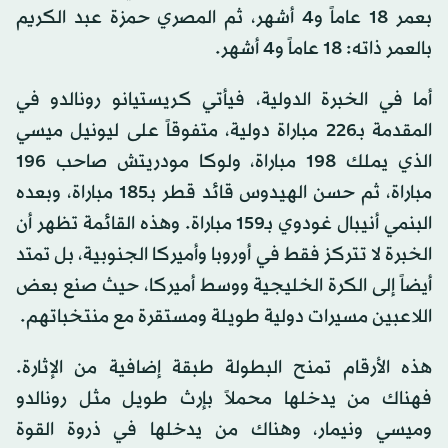
بعمر 18 عاماً و4 أشهر، ثم المصري حمزة عبد الكريم
بالعمر ذاته: 18 عاماً و4 أشهر.
أما في الخبرة الدولية، فيأتي كريستيانو رونالدو في
المقدمة بـ226 مباراة دولية، متفوقاً على ليونيل ميسي
الذي يملك 198 مباراة، ولوكا مودريتش صاحب 196
مباراة، ثم حسن الهيدوس قائد قطر بـ185 مباراة، وبعده
البنمي أنيبال غودوي بـ159 مباراة. وهذه القائمة تظهر أن
الخبرة لا تتركز فقط في أوروبا وأميركا الجنوبية، بل تمتد
أيضاً إلى الكرة الخليجية ووسط أميركا، حيث صنع بعض
اللاعبين مسيرات دولية طويلة ومستقرة مع منتخباتهم.
هذه الأرقام تمنح البطولة طبقة إضافية من الإثارة.
فهناك من يدخلها محملاً بإرث طويل مثل رونالدو
وميسي ونيمار، وهناك من يدخلها في ذروة القوة