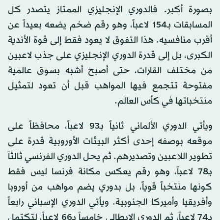
بصورة أكبر. فالدوري الإنجليزي الممتاز يتصدر كل
المسابقات بـ154 لاعباً، وهو رقم ضخم يضعه بعيداً عن
أقرب منافسيه. هذا التفوق لا يعود فقط إلى قوة الأندية
الكبرى، بل إلى قدرة الدوري الإنجليزي على جذب لاعبين
من مختلف القارات، حتى أصبح أشبه بسوق عالمية
مفتوحة تتجمع فيها المواهب قبل أن تعود لتمثيل
منتخباتها في كأس العالم.
ويأتي الدوري الألماني ثانياً بـ93 لاعباً، محافظاً على
موقعه بوصفه إحدى أكثر البيئات الأوروبية قدرة على
تطوير اللاعبين وتصديرهم. ثم يحل الدوري الفرنسي ثالثاً
بـ78 لاعباً، وهو رقم يعكس مكانة فرنسا ليس فقط
كونها منتخباً قوياً، بل بدوري يضم مواهب من أوروبا
وأفريقيا وأميركا الجنوبية. ويأتي الدوري الإسباني رابعاً
بـ74 لاعباً، ثم الدوري الإيطالي خامساً بـ66 لاعباً، لتكتمل