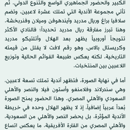
الكبير والحضور الجماهيري الواسع والتنوع الدولي. ثم
تأتي مجموعة الأندية التي تملك عشرة لاعبين، وتضم
سلافيا براغ وريال مدريد وآيندهوفن وميلان وفنربخشة.
وهنا تبرز مفارقة ريال مدريد تحديداً؛ فالنادي الأكثر
تتويجاً أوروبياً يظهر بعد الهلال وأتلتيكو مدريد
وكريستال بالاس، وهو رقم لافت لا يقلل من قيمته
التاريخية، لكنه يعكس طبيعة القوائم الحالية وتوزيع
اللاعبين بين المنتخبات.
أما في نهاية الصورة، فتظهر أندية تملك تسعة لاعبين،
وهي سندرلاند وفلامنغو وأستون فيلا والنصر والأهلي
السعودي والأهلي المصري. وهذا الحضور يمنح الصورة
بُعداً عربياً إضافياً، إذ لا يظهر الهلال وحده في خريطة
الأندية المؤثرة، بل يحضر النصر والأهلي من السعودية،
والأهلي المصري من القارة الأفريقية، ما يعكس اتساع