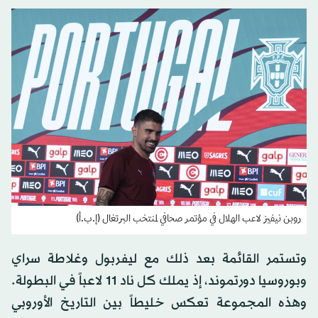
روبن نيفيز لاعب الهلال في مؤتمر صحافي لمنتخب البرتغال (إ.ب.أ)
وتستمر القائمة بعد ذلك مع ليفربول وغلاطة سراي
وبوروسيا دورتموند، إذ يملك كل ناد 11 لاعباً في البطولة.
وهذه المجموعة تعكس خليطاً بين التاريخ الأوروبي