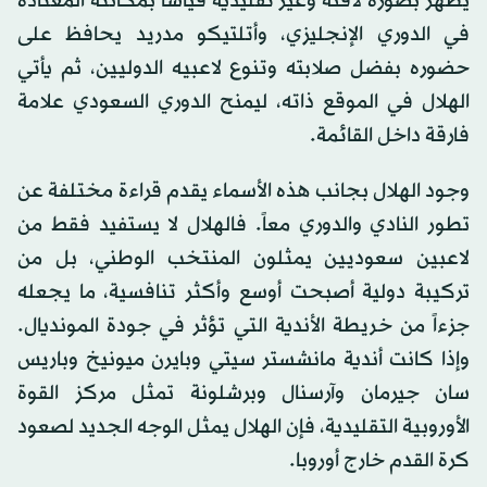
يظهر بصورة لافتة وغير تقليدية قياساً بمكانته المعتادة
في الدوري الإنجليزي، وأتلتيكو مدريد يحافظ على
حضوره بفضل صلابته وتنوع لاعبيه الدوليين، ثم يأتي
الهلال في الموقع ذاته، ليمنح الدوري السعودي علامة
فارقة داخل القائمة.
وجود الهلال بجانب هذه الأسماء يقدم قراءة مختلفة عن
تطور النادي والدوري معاً. فالهلال لا يستفيد فقط من
لاعبين سعوديين يمثلون المنتخب الوطني، بل من
تركيبة دولية أصبحت أوسع وأكثر تنافسية، ما يجعله
جزءاً من خريطة الأندية التي تؤثر في جودة المونديال.
وإذا كانت أندية مانشستر سيتي وبايرن ميونيخ وباريس
سان جيرمان وآرسنال وبرشلونة تمثل مركز القوة
الأوروبية التقليدية، فإن الهلال يمثل الوجه الجديد لصعود
كرة القدم خارج أوروبا.