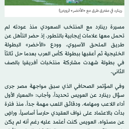
رينارد في مفترق طرق مع «الأخضر» (رويترز)
مسيرة رينارد مع المنتخب السعودي منذ عودته لم
تحمل معها علامات إيجابية بالتطور، إذ حضر التأهل عن
طريق الملحق الآسيوي، وودع «الأخضر» البطولة
الخليجية ثم أعقبها ببطولة كأس العرب بعدما حل ثالثاً
في بطولة شهدت مشاركة منتخبات أفريقيا بالصف
الثاني.
وفي المؤتمر الصحافي الذي سبق مواجهة مصر جرى
سؤال رينارد عن العويس تحديداً، وأجاب: «المعيار الأول
أداء اللاعب ومهامه. ودقائق اللعب مهمة جداً. منذ فترة
بدأت بالاعتماد على نواف العقيدي حارساً أساسياً، وراضٍ
عن مستواه. العويس كنت أعتمد عليه رغم أنه لم يكن