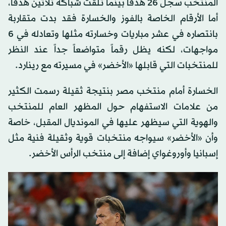
المنتخب سجل 26 هدفاً بينما تلقت شباكه ثلاثين هدفاً،
أما الأرقام الخاصة بالفوز والخسارة فقد بدت متقاربة
بانتصاره في عشر مباريات وخسارته مثلها وتعادله في 6
مواجهات، لكنه يظل رقماً متواضعاً جداً عند النظر
للمنتخبات التي قابلها «الأخضر» في مسيرته مع رينارد.
الخسارة أمام منتخب مصر بنتيجة ثقيلة رسمت الكثير
من علامات الاستفهام حول المظهر العام للمنتخب
والهوية التي سيظهر عليها في المونديال المقبل، خاصة
وأن «الأخضر» سيواجه منتخبات قوية وثقيلة فنية مثل
إسبانيا وأوروغواي إضافة إلى منتخب الرأس الأخضر.