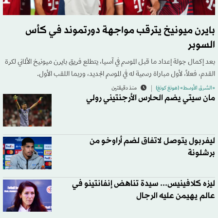
بايرن ميونيخ يترقب مواجهة دورتموند في كأس
السوبر
بعد إكمال جولة إعداد ما قبل الموسم في آسيا، يتطلع فريق بايرن ميونيخ الألماني لكرة
القدم، فعلاً، لأول مباراة رسمية له في الموسم الجديد، وربما اللقب الأول.
«الشرق الأوسط» (هونغ كونغ)
منذ دقيقتين
مان سيتي يضم الحارس الأرجنتيني رولي
ليفربول يتوصل لاتفاق لضم أراوخو من
برشلونة
ليزه كلافينيس... سيدة تناهض إنفانتينو في
عالم يهيمن عليه الرجال