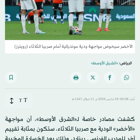
الأخضر سيخوض مواجهة ودية مونديالية أمام صربيا الثلاثاء (رويترز)
الرياض:
«الشرق الأوسط»
T
نُشر: 00:08-29 مارس 2026 م ـ 11 شوّال 1447 هـ
T
كشفت مصادر خاصة لـ«الشرق الأوسط»، أن مواجهة
«الأخضر» الودية مع صربيا الثلاثاء، ستكون بمثابة تقييم
آخر للمدرب الفرنسي رينارد، وذلك بعد الخسارة المخيبة