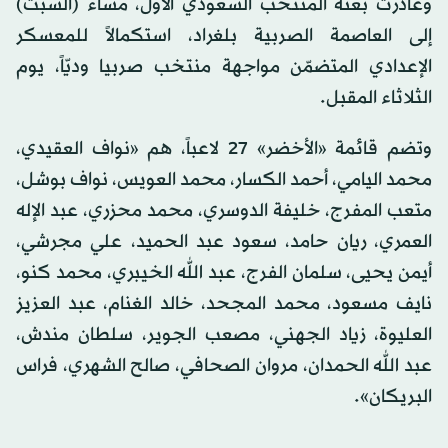
وغادرت بعثة المنتخب السعودي الأول، مساء (السبت)
إلى العاصمة الصربية بلغراد، استكمالاً للمعسكر
الإعدادي المتضمّن مواجهة منتخب صربيا وديّاً، يوم
الثلاثاء المقبل.
وتضم قائمة «الأخضر» 27 لاعباً، هم «نواف العقيدي،
محمد اليامي، أحمد الكسار، محمد العويس، نواف بوشل،
متعب المفرج، خليفة الدوسري، محمد محزري، عبد الإله
العمري، ريان حامد، سعود عبد الحميد، علي مجرشي،
أيمن يحيى، سلمان الفرج، عبد الله الخيبري، محمد كنو،
نايف مسعود، محمد المجحد، خالد الغنام، عبد العزيز
العليوة، زياد الجهني، مصعب الجوير، سلطان مندش،
عبد الله الحمدان، مروان الصحافي، صالح الشهري، فراس
البريكان».