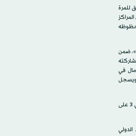
لرالي العريق للمرة
لمراكز
 حظوظه
كما يتنافس السائق صالح السيف هذا العام للمرة الخامسة على التوالي، في فئة المركبات الصحراوية خفية الوزن «تي 3»، ضمن
منذ مشاركته
مخيباً للآمال في
ة في العام الماضي ويسجل
وفي الجهة المقابلة، تعود السائقة دانية عقيل للمشاركة في رالي داكار السعودية للمرة الثالثة على التوالي، في فئة تي 3 على
الدولي