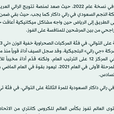
وكان الراجحي قد حقق المركز الثالث على الترتيب العام في نسخة عام 2022، حيث صعد لمنصة تتويج ا
ركة النجم السعودي في رالي داكار كما يجب، حيث بقي ضمن ا
على الطريق إلى الرياض حين واجه مشاكل ميكانيكية أعاقت
لى متن مركبة «أو تي 3» من إنتاج شركة «جي رالي» البلجيكية، وقد سجل السيف أداءً قوياً 
الأولى في رالي داكار في عام 2020، عندما أنهى الرالي في المركز 12 على الترتيب العام، ولكنه قدّم أداءً 
النسختين التاليتين، ولم يكمل الرالي خلالهما رغم فوزه بالمرحلة الأولى في العام 2021، ليعود بقو
السادس.
توى العالم تفوز بكأس العالم للكروس كانتري من الاتحاد 