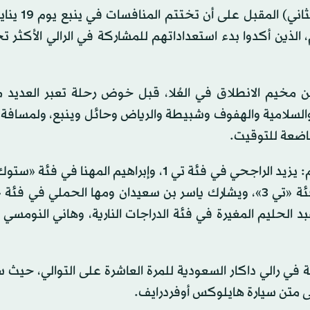
سينطلق المشاركون من مدينة العُلا يوم 5 ي
الذين أكدوا بدء استعداداتهم للمشاركة في الرالي الأكثر تح
ن مخيم الانطلاق في العُلا، قبل خوض رحلة تعبر العديد 
 والسلامية والهفوف وشبيطة والرياض وحائل وينبع، ولمسافة 
ويشارك في المُنافسات هذا العام 10 سائقين سعوديين هم: يزيد الراجحي في فئة تي 1، وإبراهيم المه
في فئة «تي 5»، بينما يشارك عبد الحليم المغيرة في فئة الدراجات النارية، وهاني النو
في رالي داكار السعودية للمرة العاشرة على التوالي، حيث 