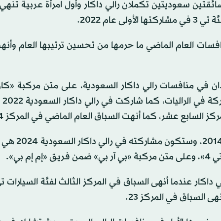
كانت واحدة من أول سائقتين سعوديتين تكملان رالي داكار وأول امرأة عربية تن
عام 2022.
فسات العام الماضي ما حرمها من تحسين ترتيبها العام وأنهت
دان في منافسات رالي داكار السعودية، على متن مركبة «كان
وتعد مشاعل
السابع عشر، كما أنهت السباق العام الماضي في المركز 24.
كما بدأ ياسر بن سعيدان مشاركاته في رالي د
 بي».