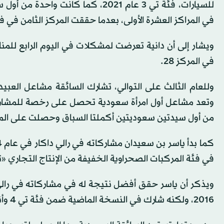
للسيارات، فئة تي 3 عام 2021، كما 
في المراكز العشرة الأولى، بعدما حققت المركز الثامن في فئة تي 3 في مشاركتها الأولى 
ويشار إلى أن دانية تعرضت لمشكلات في اليوم الرابع للمنا
في المركز 28.
وللعام الثالث على التوالي، تشارك السائقة مشاعل العبي
من أول سيدتين سعوديتين أكملتا السباق وحصلت على المركز 
في فئة المركبات الصحراوية الخفيفة من الإنتاج التجاري «تي 4»، وعلى متن مركبة «بي آر بي» ضمن فريق «إم إم
2016، ولكنه شارك في النسخة الماضية ضمن فئة تي 4 وأنهى السباق في المركز 23.