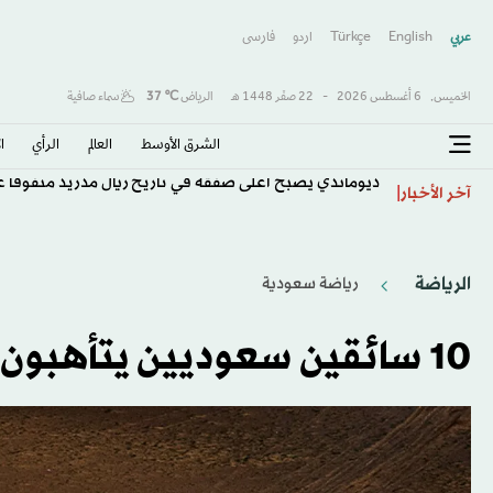
عربي
English
Türkçe
اردو
فارسى
الخميس,
6 أغسطس 2026
-
22 صفَر 1448 هـ
الرياض
℃
37
سماء صافية
الشرق الأوسط​
العالم
الرأي
ا
ديوماندي يصبح أغلى صفقة في تاريخ ريال مدريد متفوقاً عل
آخر الأخبار
الرياضة
رياضة سعودية
10 سائقين سعوديين يتأهبون للمشاركة في رالي داكار 2024