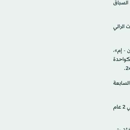
هي السباق
 الرالي
 - إم»،
 أول امرأة سعودية تحصل على رخصة للمشاركة في الراليات، كما شاركت في رالي داكار السعودية 2022 كواحدة
اكار في عام 2014، وستكون مشاركته في رالي داكار السعودية 2024 هي السابعة
ويذكر أن ياسر حقق أفضل نتيجة له في مشاركاته في رالي داكار عندما أنهى السباق في المركز الثالث لفئة السيارات تي 2 عام