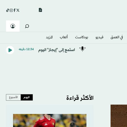
في العمق
فيديو
بودكاست
ألعاب
المزيد
استمع إلى "إيجاز" اليوم
12:34 دقيقه
الأكثر قراءة
اليوم
الأسبوع