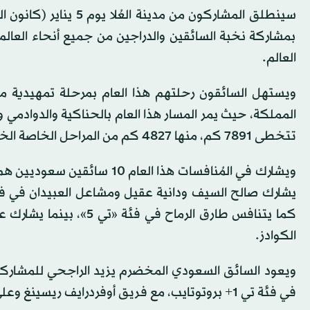
بمشاركة نخبة السائقين والدراجين من جميع أنحاء العالم، 
العالم.
ويستهل السائقون رحلتهم هذا العام بمرحلة تمهيدية م
المملكة، حيث يمر المسار هذا العام بالحناكية والدوادمي
تتخطى 7891 كم، منها 4827 كم من المراحل الخاصة الخاضعة للتوقيت.
كما يتنافس طارق الرماح 
الكوادز.
ويعود السائق السعودي المخضرم يزيد الراجحي للمشاركة 
في فئة تي 1+ بروتوتايب، مع فريق أوفردرايف ريسينغ وعلى متن سيارة هايلوكس أوفردرايف.