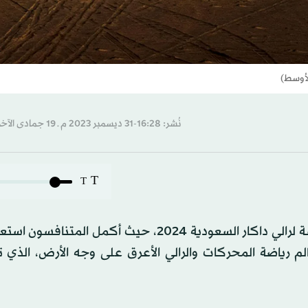
نُشر: 16:28-31 ديسمبر 2023 م ـ 19 جمادى الآخرة 1445 هـ
T
T
تتزايد وتيرة الترقب قبل 5 أيام من انطلاق النسخة الخامسة لرالي داكار السعودية 2024، حيث أكمل
 46 للتحدي الأكبر في عالم رياضة المحركات والرالي الأعرق على وجه الأرض، ال