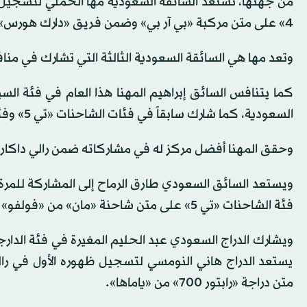
من جهتها، تستعد السائقة السعودية مها الحملي لتسجيل 
4» على متن مركبة «بي آر بي» وضمن فريق «دارك هورس».
وتعد مها هي السائقة السعودية الثالثة التي تشارك في منا
كما يتنافس السائق إبراهيم المهنا هذا العام في فئة ال
السعودية، كما شارك سابقاً في فئات الشاحنات «تي 5» وفئة السيارات «تي 2»، وسيتنافس على متن سيارة «نيسان باترول».
وحقق المهنا أفضل مركز له في مشاركاته ضمن رالي داكار في عام 2020 عندما أحرز المركز 28 في 
ويستعد السائق السعودي طارق الرماح إلى المشاركة للمرة 
فئة الشاحنات «تي 5» على متن شاحنة «مان» من «فولفو» وضمن فريق «إس تي إيه».
يستعد الدراج هاني النومسي لتسجيل ظهوره الأول في رالي 
متن دراجة «رابتور 700» من «ياماها».