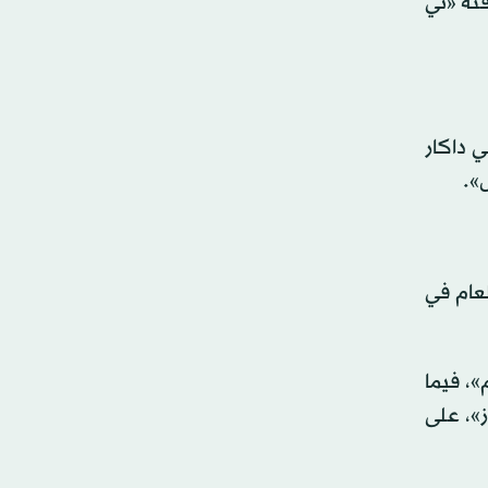
ئة «تي
ي داكار
لعام في
«رالي ريبليكا 450» من «كيه تي إم»، فيما
ز»، على