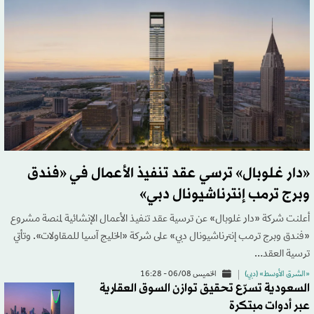
«دار غلوبال» ترسي عقد تنفيذ الأعمال في «فندق
وبرج ترمب إنترناشيونال دبي»
أعلنت شركة «دار غلوبال» عن ترسية عقد تنفيذ الأعمال الإنشائية لمنصة مشروع
«فندق وبرج ترمب إنترناشيونال دبي» على شركة «الخليج آسيا للمقاولات». وتأتي
ترسية العقد…
«الشرق الأوسط» (دبي)
الخميس 06/08 - 16:28
السعودية تسرّع تحقيق توازن السوق العقارية
عبر أدوات مبتكرة