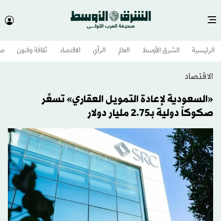
الرئيسية
الشرق الأوسط​
العالم
الرأي
الاقتصاد
ثقافة وفنون
صح
الاقتصاد
«السعودية لإعادة التمويل العقاري» تسعِّر
صكوكاً دولية بـ2.75 مليار دولار