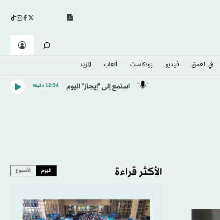
في العمق
فيديو
بودكاست
ألعاب
المزيد
استمع إلى "إيجاز" اليوم
12:34 دقيقه
الأكثر قراءة
اليوم
الأسبوع