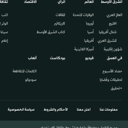
الشرق الأوسط​
العالم
الرأي
الاقتصاد
ثقافة
العالم العربي
الولايات المتحدة
المقالات
كتب
الخليج
أوروبا
كاريكاتير
الوتر 
شمال أفريقيا
آسيا
كتاب الشرق الأوسط
سينما
المشرق العربي
أفريقيا
إعلام
شؤون إقليمية
أميركا اللاتينية
في العمق
فيديو
بودكاست
ألعاب
حصاد الأسبوع
الكلمات المتقاطعة
تحقيقات وقضايا
سودوكو
+تحقيق
معلومات عنا
اعلن معنا
الأحكام والشروط
سياسة الخصوصية