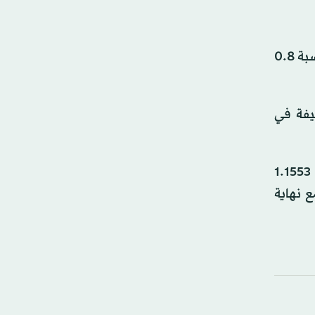
وتراجع مؤشر «داو جونز» بنحو 200 نقطة، أو ما يعادل 0.4 في المائة، فيما انخفض مؤشر «ستاندرد آند بورز 500» بنسبة 0.8
يفة في
كما واصل الدولار الأميركي تحقيق المكاسب أمام اليورو. وتراجع اليورو بنسبة 0.5 في المائة مقابل الدولار ليصل إلى 1.1553
اباني ليستقر بالقرب من مستوياته السابقة، مسجلاً 160.435 ين مع نهاية