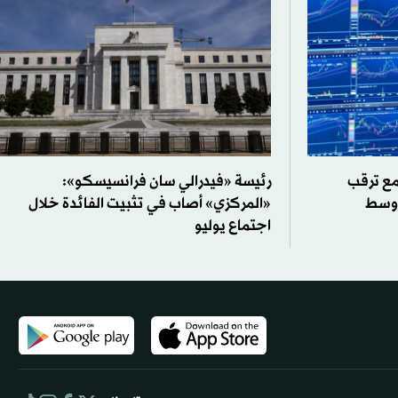
 مع ترقب
رئيسة «فيدرالي سان فرانسيسكو»:
أوسط
«المركزي» أصاب في تثبيت الفائدة خلال
اجتماع يوليو