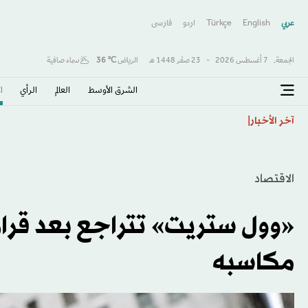
عربي
English
Türkçe
اردو
فارسى
الجمعة,
7 أغسطس 2026
-
23 صفَر 1448 هـ
الرياض
℃
36
سماء صافية
الشرق الأوسط​
العالم
الرأي
ا
تفشي الكوليرا في تشاد يودي بحياة 13 شخصا
آخر الأخبار
الاقتصاد
«وول ستريت» تتراجع بعد قرار ا
مكاسبه