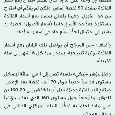
منصباً -إن وُجد- على ما إذا كان سيتم اقتراح رفع سعر
الفائدة بمقدار 50 نقطة أساس، ولكن لم يُقدَّم أي اقتراح
من هذا القبيل. وفيما يتعلق بمسار رفع أسعار الفائدة
مستقبلاً، يُعدُّ هذا الأمر إيجابياً لأسعار الأصول الخطرة؛ إذ
يُشير إلى احتمال تجنُّب رفع حاد في أسعار الفائدة».
وأضاف: «من المرجَّح أن يواصل بنك اليابان رفع أسعار
الفائدة بوتيرة تدريجية، بمعدل مرة كل 6 أشهر إلى سنة
تقريباً».
وقفز مؤشر «نيكي» بنسبة تصل إلى 1 في المائة ليسجِّل
مستوى قياسياً جديداً فوق 70 ألف نقطة بعد الإعلان.
وارتفع الين لفترة وجيزة قبل أن ينخفض إلى 160.29 ين
للدولار، متأرجحاً حول مستوى 160 الذي يُعتبر مؤشراً
على زيادة احتمالية تدخُّل البنك المركزي الياباني في
سوق العملات.