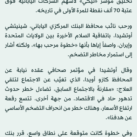
تحليق مؤشر «نيكي» لأسهم الشركات اليابانية فوق
عتبة 70 ألف نقطة للمرة الأولى في تاريخه.
ورحب نائب محافظ البنك المركزي الياباني، شينيتشي
أوتشيدا، باتفاقية السلام الأخيرة بين الولايات المتحدة
وإيران، واصفاً إياها بأنها «خطوة مرحب بها»، ولكنه أشار
إلى استمرار مخاطر التضخم.
وقال أوتشيدا في مؤتمر صحافي عقده نيابة عن
المحافظ كازو أويدا، الذي تغيَّب عن الاجتماع لتلقي
العلاج: «مقارنةً بالاجتماع السابق، تضاءل خطر حدوث
تدهور حاد في الاقتصاد. من جهة أخرى، تتسع رقعة
ارتفاع الأسعار، وهناك خطر من انحراف التضخم الأساسي
عن هدفنا».
وفي خطوة كانت متوقعة على نطاق واسع، قرر بنك