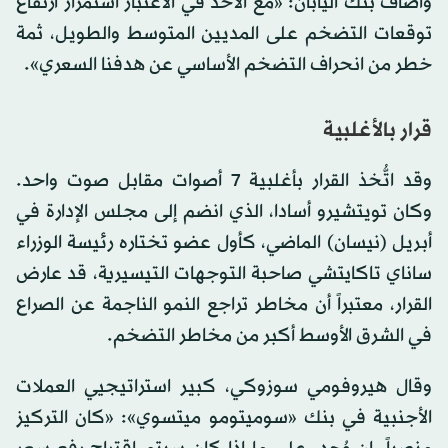
وأضاف بنك اليابان: «مع الأخذ في الاعتبار استمرار ارتفاع
توقعات التضخم على المديين المتوسط والطويل، ثمة
خطر من انحراف التضخم الأساسي عن هدفنا السعري».
قرار بالأغلبية
وقد اتُّخذ القرار بأغلبية 7 أصوات مقابل صوت واحد.
وكان تويتشيرو أسادا، الذي انضم إلى مجلس الإدارة في
أبريل (نيسان) الماضي، كأول عضو تختاره رئيسة الوزراء
ساناي تاكايتشي صاحبة التوجهات التيسيرية، قد عارض
القرار، معتبراً أن مخاطر تراجع النمو الناجمة عن الصراع
في الشرق الأوسط أكبر من مخاطر التضخم.
وقال هيروفومي سوزوكي، كبير استراتيجيي العملات
الأجنبية في بنك «سوميتومو ميتسوي»: «كان التركيز