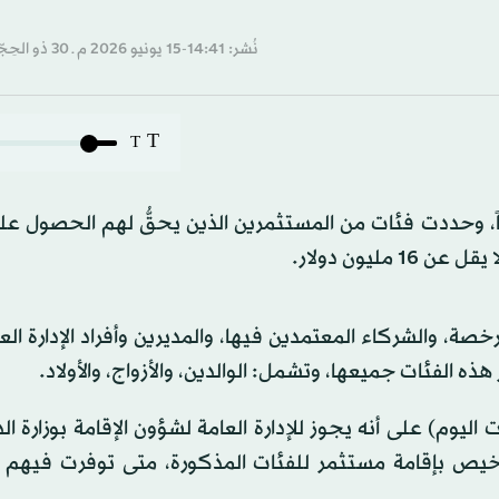
نُشر: 14:41-15 يونيو 2026 م ـ 30 ذو الحِجّة 1447 هـ
T
T
كويت منح المستثمرين الأجانب إقامة مدة 15 عاماً، وحددت فئات من المستثمرين الذين يحقُّ لهم الحص
صة، والشركاء المعتمدين فيها، والمديرين وأفراد الإدارة الع
ه الفئات جميعها، وتشمل: الوالدين، والأزواج، والأولاد.
ليوم) على أنه يجوز للإدارة العامة لشؤون الإقامة بوزارة الد
ترخيص بإقامة مستثمر للفئات المذكورة، متى توفرت فيهم 