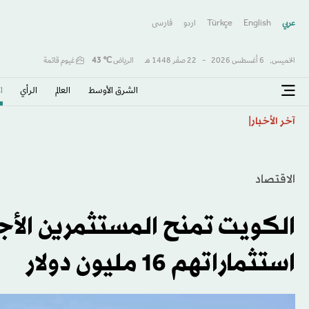
عربي
English
Türkçe
اردو
فارسى
الخميس,
6 أغسطس 2026
-
22 صفَر 1448 هـ
الرياض
℃
43
غيوم قاتمة
الشرق الأوسط​
العالم
الرأي
ا
هجوم حوثي واسع على معسكرات القوات اليمنية يهدد بإعاد
آخر الأخبار
الاقتصاد
استثماراتهم 16 مليون دولار