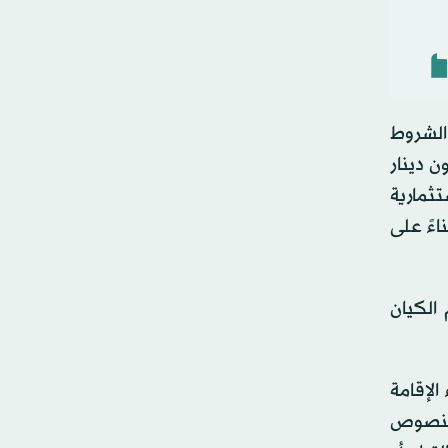
 الشروط
س المال عن مليون دينار
تثمارية
ختص بناءً على
الكيان
الإقامة
فساد المنصوص