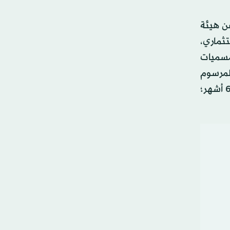
ن هيئة
تثماري،
لمسميات
للمرسوم
بقانون رقم 114 لسنة 2024 المشار إليه؛ وأن يكون جواز السفر ساري المفعول، ويتبقى على انتهاء مدته ما لا يقل عن 6 أشهر؛