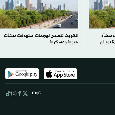
 منشأة
الكويت تتصدى لهجمات استهدفت منشآت
 بوبيان
حيوية وعسكرية
تابعنا