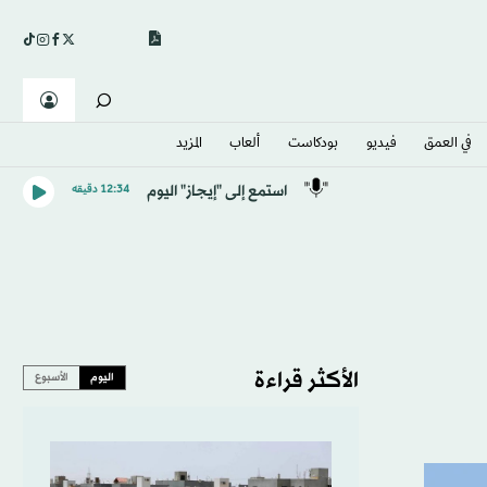
في العمق
فيديو
بودكاست
ألعاب
المزيد
استمع إلى "إيجاز" اليوم
12:34 دقيقه
الأكثر قراءة
اليوم
الأسبوع