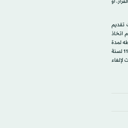
ي من الفئات المنصوص عليها في المادة 2 من هذا القرار، أو
 تقديم
 اتخاذ
طه لمدة
تتجاوز سنة دون مبرر تقبله الهيئة. أو إلغاء ترخيص الكيان الاستثماري، أو تصفيته، أو شطبه وفق أحكام القانون رقم 116 لسنة
 لإلغاء