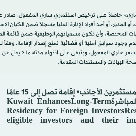
ماري» حاصلاً على ترخيص استثماري ساري المفعول، صادر ع
 المدير، أو أحد أفراد الإدارة العليا مسجلاً ضمن الكيان الاس
الجهات المختصة، وأن تكون مسمياتهم الوظيفية ضمن قائمة ا
م وجود سوابق أمنية أو قضائية تمنع إصدار الإقامة، وفقاً 
 صحة البيانات والمستندات المقدمة.
الكويت تعـــــززالإقامة طويلة الأمد للمستثمرين الأجانب• إقامة تصل إلى 15 عامًا
للمستثمرين المؤهلين وأسرهم المباشرةKuwait EnhancesLong-Term
Residency for Foreign InvestorsRes
eligible investors and their i