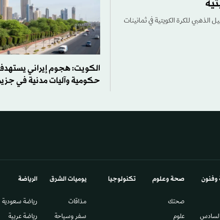
تية
ل الذهبي للكرة الكويتية في ثمانينات
الكويت: هجوم إيراني يستهدف
حكومية وآليات مدنية في جزيرة
 وفنون
صحة وعلوم
تكنولوجيا
يوميات الشرق​
الرياضة
صحتك
مذاقات
رياضة سعودية
السادس​
علوم
سفر وسياحة
رياضة عربية