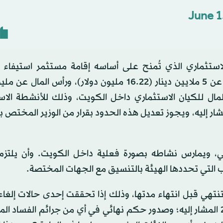
June 1
الكيان الاستثماري الذي تُمنح على أساسه إقامة مستثمر استيفاء
والضوابط والمعايير الفنية، بألا تقل قيمة حجم الاستثمار عن 5 ملايين دينار (16.22 مليون دولار)، ورأ
 المال للكيان الاستثماري داخل الكويت، وذلك للأنشطة الاس
ح لها، وفقاً لأحكام القانون رقم 116 لسنة 2013 المشار إليه، ويجوز تعديل هذه الحدود بقرار من الوزير الم
، ويمارس نشاطه بصورة فعلية داخل الكويت. وأن يلتزم 
ب التي تحددها الهيئة بالتنسيق مع الجهات المختصة.
تنتهي قبل انتهاء مدتها، وذلك إذا تحققت إحدى حالات إلغاء 
المنصوص عليها في المرسوم بقانون رقم 114 لسنة 2024 المشار إليه؛ وصدور حكم نهائي في أي من جرائم ال