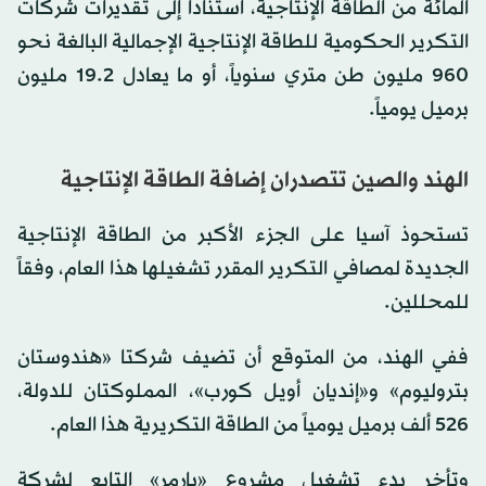
المائة من الطاقة الإنتاجية، استناداً إلى تقديرات شركات
التكرير الحكومية للطاقة الإنتاجية الإجمالية البالغة نحو
960 مليون طن متري سنوياً، أو ما يعادل 19.2 مليون
برميل يومياً.
الهند والصين تتصدران إضافة الطاقة الإنتاجية
تستحوذ آسيا على الجزء الأكبر من الطاقة الإنتاجية
الجديدة لمصافي التكرير المقرر تشغيلها هذا العام، وفقاً
للمحللين.
ففي الهند، من المتوقع أن تضيف شركتا «هندوستان
بتروليوم» و«إنديان أويل كورب»، المملوكتان للدولة،
526 ألف برميل يومياً من الطاقة التكريرية هذا العام.
وتأخر بدء تشغيل مشروع «بارمر» التابع لشركة