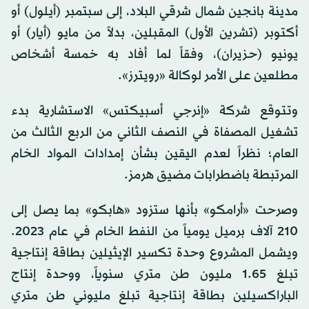
مدينة بانجين شمال شرقي البلاد، إلى سبتمبر (أيلول) أو
أكتوبر (تشرين الأول) المقبلين، بدلاً من مايو (أيار) أو
يونيو (حزيران)، وفقاً لما أفاد به خمسة أشخاص
مطلعين على الأمر لوكالة «رويترز».
وتتوقع شركة «إنرجي أسبيكتس» الاستشارية بدء
تشغيل المصفاة في النصف الثاني من الربع الثالث من
العام؛ نظراً لعدم اليقين بشأن إمدادات المواد الخام
المرتبطة باضطرابات مضيق هرمز.
وصرحت «أرامكو» بأنها ستزود «هابكو» بما يصل إلى
210 آلاف برميل يومياً من النفط الخام في عام 2023.
ويشمل المشروع وحدة تكسير الإيثيلين بطاقة إنتاجية
تبلغ 1.65 مليون طن متري سنوياً، ووحدة إنتاج
الباراكسيلين بطاقة إنتاجية تبلغ مليوني طن متري