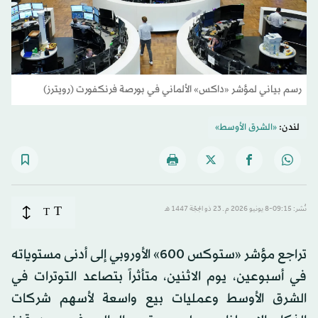
رسم بياني لمؤشر «داكس» الألماني في بورصة فرنكفورت (رويترز)
لندن:
«الشرق الأوسط»
T
نُشر: 09:15-8 يونيو 2026 م ـ 23 ذو الحِجّة 1447 هـ
T
تراجع مؤشر «ستوكس 600» الأوروبي إلى أدنى مستوياته
في أسبوعين، يوم الاثنين، متأثراً بتصاعد التوترات في
الشرق الأوسط وعمليات بيع واسعة لأسهم شركات