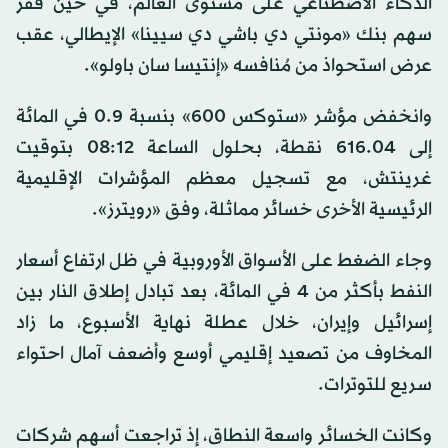
الذكاء الاصطناعي على مستوى العالم، في حين قفز
سهم بنك «مونتي دي باشي دي سيينا» الإيطالي، عقب
عرض استحواذ من مُنافسه «إنتيسا سان باولو».
وانخفض مؤشر «ستوكس 600» بنسبة 0.9 في المائة
إلى 616.04 نقطة، بحلول الساعة 08:12 بتوقيت
غرينتش، مع تسجيل معظم المؤشرات الإقليمية
الرئيسية الأخرى خسائر مماثلة، وفق «رويترز».
وجاء الضغط على الأسواق الأوروبية في ظل ارتفاع أسعار
النفط بأكثر من 4 في المائة، بعد تبادل إطلاق النار بين
إسرائيل وإيران، خلال عطلة نهاية الأسبوع، ما زاد
المخاوف من تصعيد إقليمي أوسع وأضعف آمال احتواء
سريع للتوترات.
وكانت الخسائر واسعة النطاق، إذ تراجعت أسهم شركات