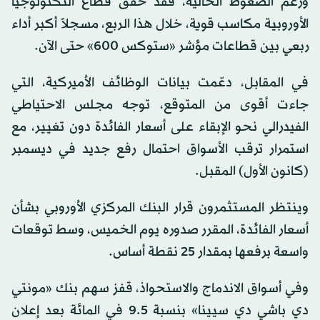
ورغم الضغوط الحالية، فقد حقق قطاع التكنولوجيا
الأوروبية مكاسب قوية، خلال هذا الربع، مسجلاً أكبر أداء
ربعي بين قطاعات مؤشر «ستوكس 600» حتى الآن.
في المقابل، دعّمت بيانات الوظائف الأميركية، التي
جاءت أقوى من المتوقع، توجه مجلس الاحتياطي
الفيدرالي نحو الإبقاء على أسعار الفائدة دون تغيير، مع
استمرار ترقب الأسواق احتمال رفع جديد في ديسمبر
(كانون الأول) المقبل.
وينتظر المستثمرون قرار البنك المركزي الأوروبي بشأن
أسعار الفائدة، المقرر صدوره يوم الخميس، وسط توقعات
واسعة برفعها بمقدار 25 نقطة أساس.
وفي أسواق الاندماج والاستحواذ، قفز سهم بنك «مونتي
دي باشي دي سيينا» بنسبة 9.5 في المائة بعد إعلان