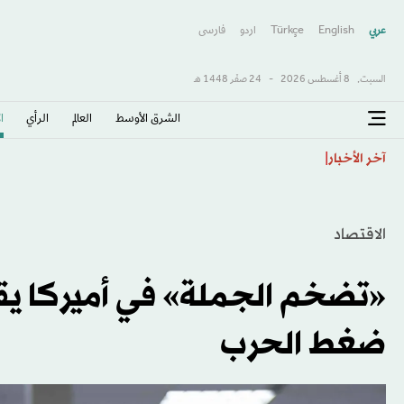
عربي
English
Türkçe
اردو
فارسى
السبت,
8 أغسطس 2026
-
24 صفَر 1448 هـ
الشرق الأوسط​
العالم
الرأي
ا
إنفانتينو يتلقى دعم كرة القدم الأميركية الجنوبية في زيارت
آخر الأخبار
الاقتصاد
ضغط الحرب