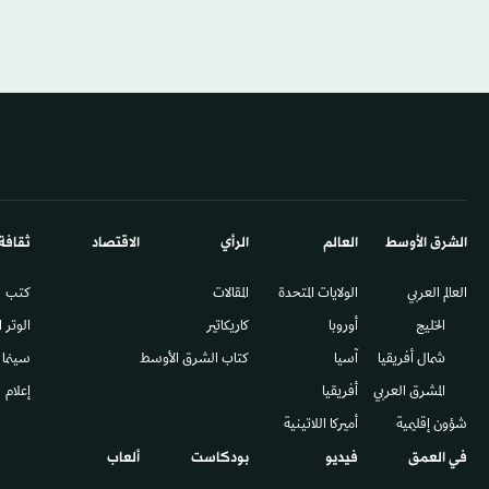
الشرق الأوسط​
العالم
الرأي
الاقتصاد
ثقافة
العالم العربي
الولايات المتحدة
المقالات
كتب
الخليج
أوروبا
كاريكاتير
الوتر 
شمال أفريقيا
آسيا
كتاب الشرق الأوسط
سينما
المشرق العربي
أفريقيا
إعلام
شؤون إقليمية
أميركا اللاتينية
في العمق
فيديو
بودكاست
ألعاب