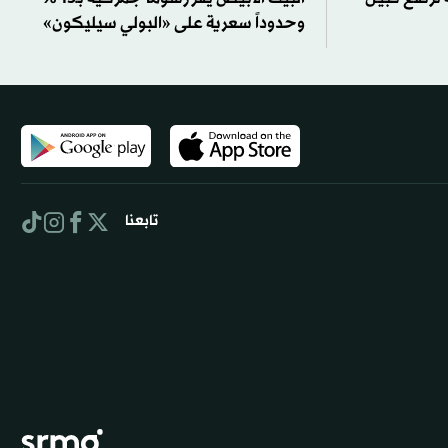
وحدوداً سعرية على «البولي سيليكون»
تابعنا