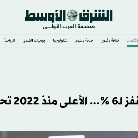
لاقتصاد
ثقافة وفنون
صحة وعلوم
تكنولوجيا
يوميات الشرق​
الرياضة
ه إلى كولومبيا
«تضخم الجملة» في أميركا يقفز لـ6