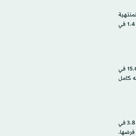
منتجين (PPI) ارتفع بنسبة 6.0 في المائة خلال الـ12 شهراً المنتهية
في أبريل، وهو أعلى مستوى يتم تسجيله منذ ديسمبر (كانون الأول) 2022. وعلى أساس شهري، قفزت الأسعار بنسبة 1.4 في
أوضح المكتب أن أكثر من 40 في المائة من الزيادة المسجلة في أسعار السلع تعود إلى ارتفاع مؤشر البنزين بنسبة 15.6 في
به كامل
يأتي صدور بيانات أسعار الجملة بعد يوم واحد من إعلان وصول تضخم المستهلكين إلى أعلى مستوى في 3 سنوات عند 3.8 في
 فرضها،