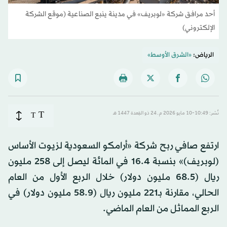
أحد مرافق شركة «لوبريف» في مدينة ينبع الصناعية (موقع الشركة
الإلكتروني)
الرياض:
«الشرق الأوسط»
T
نُشر: 10:49-10 مايو 2026 م ـ 24 ذو القِعدة 1447 هـ
T
ارتفع صافي ربح شركة «أرامكو السعودية لزيوت الأساس
(لوبريف)» بنسبة 16.4 في المائة ليصل إلى 258 مليون
ريال (68.5 مليون دولار) خلال الربع الأول من العام
الحالي، مقارنة بـ221 مليون ريال (58.9 مليون دولار) في
الربع المماثل من العام الماضي.