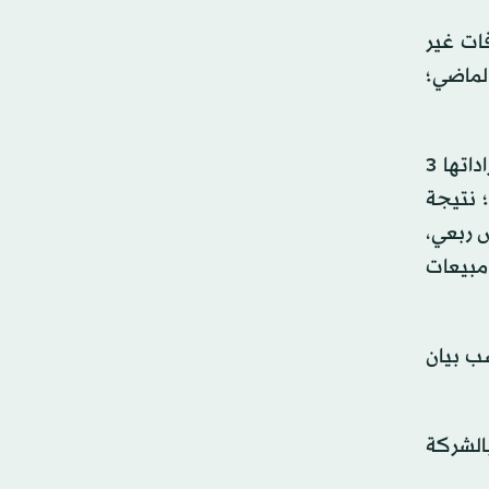
فات غير
الماضي؛
كما شهدت «جرير» نمواً في إجمالي إيراداتها خلال الرُّبع الأول من عام 2026 بنسبة 14.3 في المائة، حيث بلغت إيراداتها 3
العام السابق؛ نتيجة
ساس ربعي،
ة على مبيعات
بيعات قياسية، حسب بيان
الشركة