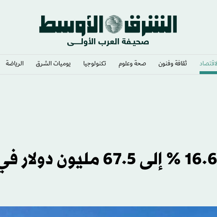
لاقتصاد
ثقافة وفنون
صحة وعلوم
تكنولوجيا
يوميات الشرق​
الرياضة
أرباح «جرير» السعودية ترتفع 16.6 % إلى 67.5 مليون دولار 