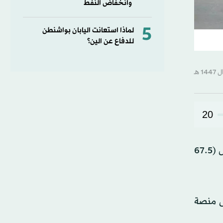
وانخفاض النفط
5
لماذا استعانت اليابان بواشنطن
للدفاع عن الين؟
20
ارتفع صافي أرباح شركة «جرير للتسويق» السعودية، بنسبة 16.6 في المائة للرُّبع الأول من 2026 إلى 253.5 مليون ريال (67.5
لى منصة