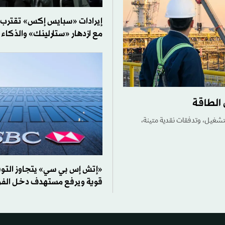
إيرادات «سبايس إكس» تقترب
مع ازدهار «ستارلينك» والذكاء
 الطاقة
 النصف الأول من 2026 مدعومة بمرونة التشغيل، وتدفقات نقدية متينة،
«إتش إس بي سي» يتجاوز التوق
قوية ويرفع مستهدف دخل الفو