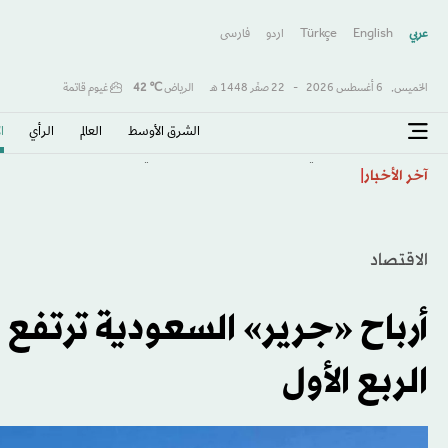
عربي
English
Türkçe
اردو
فارسى
الخميس,
6 أغسطس 2026
-
22 صفَر 1448 هـ
الرياض
℃
42
غيوم قاتمة
الشرق الأوسط​
العالم
الرأي
ا
الأهلي يتعاقد مع المدرب الكرواتي بوسيتش حتى صيف 2028
آخر الأخبار
الاقتصاد
الربع الأول