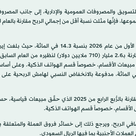
التسويق والمصروفات العمومية والإدارية، إلى جانب المصرو
عها، فإنَّها مثلت نسبة أقل من إجمالي الربح مقارنة بالعام 
مليارات ريال (800 مليون دولار) للرُّبع الأول من 2026 مقارنة بـ2.6 مليار (710 ملايين دولار) لنظيره من 
ة جرّاء ارتفاع معظم مبيعات الأقسام، خصوصاً قسم الهواتف الذكية. وعلى أ
ضت أرباح الشركة مقارنة بالرُّبع السابق بنسبة 18 في المائة، مدفوعة بالانخفاض النسبي لهامش الربحي
وانخفضت مبيعات «جرير» للرُّبع الأول من العام الحالي مقارنة بالرُّبع الرابع من 2025 الذي حقَّق م
افي الربح، ويرجع ذلك إلى خسائر فروق العملة والمتعلقة ب
عملات الأجنبية بما فيها الريال السعودي.