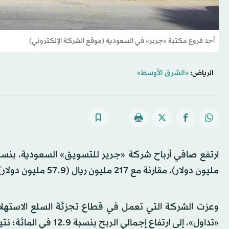
أحد فروع مكتبة «جرير» في السعودية (موقع الشركة الإلكتروني)
الرياض:
«الشرق الأوسط»
مليون دولار)، مقارنة مع 217 مليون ريال (57.9 مليون دولار) في الفترة ذاتها من عام 2025.
وعزت الشركة التي تعمل في قطاع تجزئة السلع الاستهلاكي
«تداول»، إلى ارتفاع إجمالي الربح بنسبة 12.9 في المائة؛ نتيجة زيادة المبيعات.