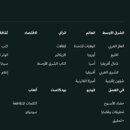
الشرق الأوسط​
العالم
الرأي
الاقتصاد
ثقافة
العالم العربي
الولايات المتحدة
المقالات
كتب
الخليج
أوروبا
كاريكاتير
الوتر 
شمال أفريقيا
آسيا
كتاب الشرق الأوسط
سينما
المشرق العربي
أفريقيا
إعلام
شؤون إقليمية
أميركا اللاتينية
في العمق
فيديو
بودكاست
ألعاب
حصاد الأسبوع
الكلمات المتقاطعة
تحقيقات وقضايا
سودوكو
+تحقيق