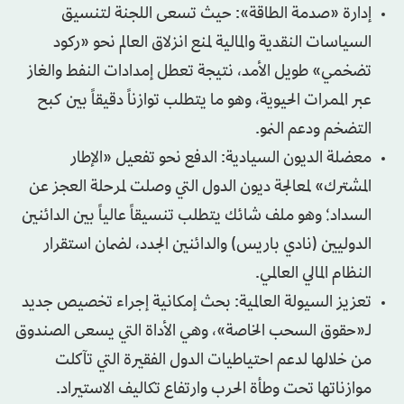
إدارة «صدمة الطاقة»: حيث تسعى اللجنة لتنسيق
السياسات النقدية والمالية لمنع انزلاق العالم نحو «ركود
تضخمي» طويل الأمد، نتيجة تعطل إمدادات النفط والغاز
عبر الممرات الحيوية، وهو ما يتطلب توازناً دقيقاً بين كبح
التضخم ودعم النمو.
معضلة الديون السيادية: الدفع نحو تفعيل «الإطار
المشترك» لمعالجة ديون الدول التي وصلت لمرحلة العجز عن
السداد؛ وهو ملف شائك يتطلب تنسيقاً عالياً بين الدائنين
الدوليين (نادي باريس) والدائنين الجدد، لضمان استقرار
النظام المالي العالمي.
تعزيز السيولة العالمية: بحث إمكانية إجراء تخصيص جديد
لـ«حقوق السحب الخاصة»، وهي الأداة التي يسعى الصندوق
من خلالها لدعم احتياطيات الدول الفقيرة التي تآكلت
موازناتها تحت وطأة الحرب وارتفاع تكاليف الاستيراد.