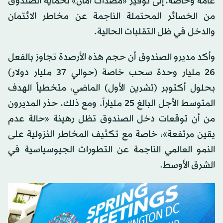
عامة وخاصة، إلى توفير «مصدات أمان» لحماية الصندوق
من الخسائر المحتملة الناجمة عن مخاطر الائتمان
والدخل في ظل التقلبات الحالية.
وأكد مديرو الصندوق أن حجم هذه الأرصدة تجاوز بالفعل
26 مليار وحدة سحب خاصة (حوالي 37 مليار دولار)
بحلول أكتوبر (تشرين الأول) الماضي، متخطياً الهدف
المتوسط الأجل البالغ 25 ملياراً. ومع ذلك، حذر المديرون
من أن توقعات دخل الصندوق تظل رهينة «حالة عدم
يقين مرتفعة»، خاصة مع تكثيف المخاطر النزولية على
النمو العالمي الناجمة عن التطورات الجيوسياسية في
الشرق الأوسط.