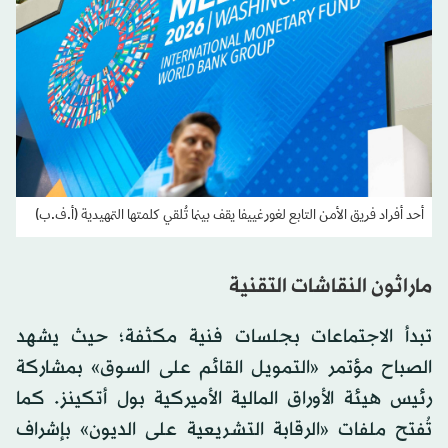
أحد أفراد فريق الأمن التابع لغورغييفا يقف بينما تُلقي كلمتها التمهيدية (أ.ف.ب)
ماراثون النقاشات التقنية
تبدأ الاجتماعات بجلسات فنية مكثفة؛ حيث يشهد
الصباح مؤتمر «التمويل القائم على السوق» بمشاركة
رئيس هيئة الأوراق المالية الأميركية بول أتكينز. كما
تُفتح ملفات «الرقابة التشريعية على الديون» بإشراف