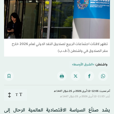
تظهر لافتات اجتماعات الربيع لصندوق النقد الدولي لعام 2026 خارج
مقر الصندوق في واشنطن (أ.ف.ب)
واشنطن:
«الشرق الأوسط»
آخر تحديث: 12:05-12 أبريل 2026 م ـ 25 شوّال 1447 هـ
T
T
نُشر: 11:53-12 أبريل 2026 م ـ 25 شوّال 1447 هـ
يشد صناّع السياسة الاقتصادية العالمية الرحال إلى