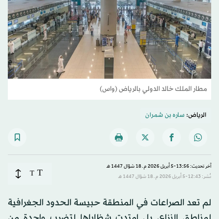
مطار الملك خالد الدولي بالرياض (واس)
الرياض:
ساره بن شمران
آخر تحديث: 13:56-5 أبريل 2026 م ـ 18 شوّال 1447 هـ
T
T
نُشر: 12:43-5 أبريل 2026 م ـ 18 شوّال 1447 هـ
لم تعد الصراعات في المنطقة حبيسة الحدود الجغرافية
لمناطق النزاع، بل امتدت شظاياها لتضرب واحدة من