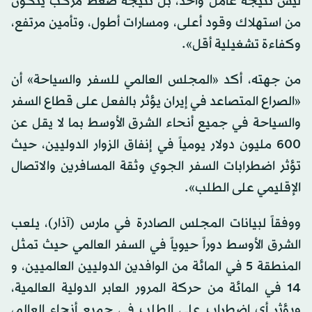
ليس نتيجة عامل واحد، بل نتيجة ضغط مركّب يتكون
من استهلاك وقود أعلى، ومسارات أطول، وتأمين مرتفع،
وكفاءة تشغيلية أقل».
من جهته، أكد «المجلس العالمي للسفر والسياحة» أن
«الصراع المتصاعد في إيران يؤثر بالفعل على قطاع السفر
والسياحة في جميع أنحاء الشرق الأوسط بما لا يقل عن
600 مليون دولار يومياً في إنفاق الزوار الدوليين، حيث
تؤثر اضطرابات السفر الجوي وثقة المسافرين والاتصال
الإقليمي على الطلب».
ووفقاً لبيانات المجلس الصادرة في مارس (آذار)، يلعب
الشرق الأوسط دوراً حيوياً في السفر العالمي حيث تمثل
المنطقة 5 في المائة من الوافدين الدوليين العالميين، و
14 في المائة من حركة المرور العابر الدولية العالمية،
ويؤثر أي اضطراب على الطلب في جميع أنحاء العالم،