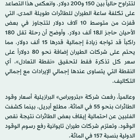
لتتراوح حالياً بين 150 و200 دولار. وانعكس هذا التصاعد
على تكلفة ساعة الطيران للطائرات طويلة المدى، التي
قفزت من متوسط 10 آلاف دولار لتتجاوز في بعض
الأحيان حاجز الـ18 ألف دولار. وأوضح أن رحلة تقل 180
راكباً قد تواجه زيادة إجمالية قدرها 15 ألف دولار، مما
يحتم على شركات الطيران إضافة نحو 80 دولاراً على
سعر كل تذكرة فقط لتحقيق «نقطة التعادل»، أي
النقطة التي يتساوى عندها إجمالي الإيرادات مع إجمالي
التكاليف.
وعالمياً، رفعت شركة «بتروبراس» البرازيلية أسعار وقود
الطائرات بنحو 55 في المائة، مطلع أبريل، بينما كشفت
الفلبين عن احتمالية إيقاف بعض الطائرات نتيجة نقص
الوقود، وتعتزم شركات طيران تايوانية رفع رسوم الوقود
الدولية بنسبة 157 في المائة.