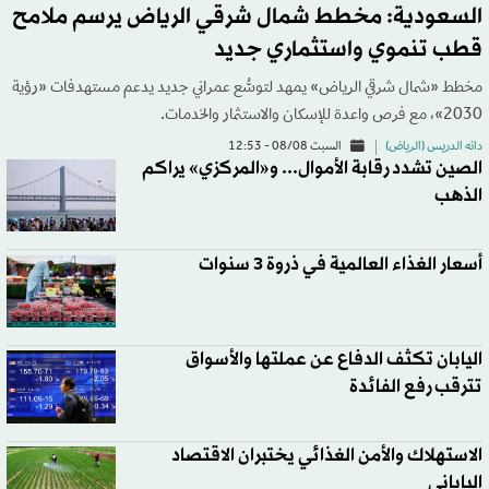
السعودية: مخطط شمال شرقي الرياض يرسم ملامح
قطب تنموي واستثماري جديد
مخطط «شمال شرقي الرياض» يمهد لتوسُّع عمراني جديد يدعم مستهدفات «رؤية
2030»، مع فرص واعدة للإسكان والاستثمار والخدمات.
دانه الدريس (الرياض)
السبت 08/08 - 12:53
الصين تشدد رقابة الأموال... و«المركزي» يراكم
الذهب
أسعار الغذاء العالمية في ذروة 3 سنوات
اليابان تكثف الدفاع عن عملتها والأسواق
تترقب رفع الفائدة
الاستهلاك والأمن الغذائي يختبران الاقتصاد
الياباني