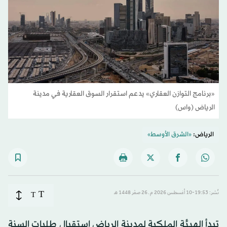
«برنامج التوازن العقاري» يدعم استقرار السوق العقارية في مدينة
الرياض (واس)
الرياض:
«الشرق الأوسط»
T
نُشر: 19:53-10 أغسطس 2026 م ـ 26 صفَر 1448 هـ
T
تبدأ الهيئة الملكية لمدينة الرياض استقبال طلبات السنة