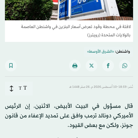
لافتة في محطة وقود تعرض أسعار البنزين في واشنطن العاصمة
بالولايات المتحدة (رويترز)
واشنطن:
«الشرق الأوسط»
T
نُشر: 18:59-10 أغسطس 2026 م ـ 26 صفَر 1448 هـ
T
قال مسؤول في البيت الأبيض، الاثنين، إن الرئيس
الأميركي دونالد ترمب وافق على تمديد الإعفاء من قانون
جونز، ولكن مع بعض القيود.