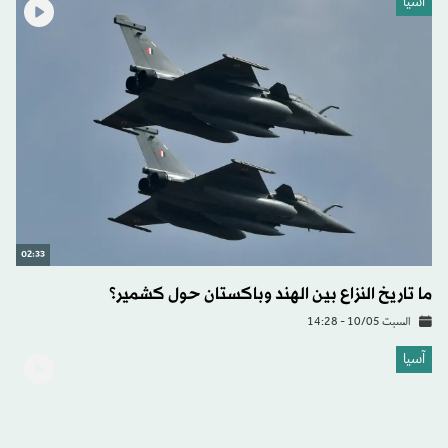
آسيا
02:33
ما تاريخ النزاع بين الهند وباكستان حول كشمير؟
السبت 10/05 - 14:28
آسيا
على جانبي خط السيطرة بين الهند وباكستان... سكان كشمير
يتحسبون لاندلاع حرب