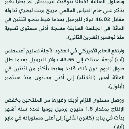
وبحلول الساعة 06:51 بتوقيت غرينيتش لم يطرأ تغير
يذكر على خام القياس العالمي مزيج برنت ليجري تداوله
مقابل 46.02 دولار للبرميل بعدما هبط بنحو اثنتين في
المائة في الجلسة السابقة مسجلا أدنى مستوى تسوية
منذ نوفمبر (تشرين الثاني).
وارتفع الخام الأميركي في العقود الآجلة تسليم أغسطس
(آب) أربعة سنتات إلى 43.55 دولار للبرميل بعدما ظل
طوال اليوم دون ذلك قليلا وهبط بأكثر من اثنتين في
المائة أمس (الثلاثاء) إلى أدنى مستوى منذ سبتمبر
(أيلول).
ووصل مستوى التزام أوبك وغيرها من المنتجين بخفض
الإنتاج بمقدار 1.8 مليون برميل يوميا لمدة ستة أشهر
بدأت في يناير (كانون الثاني) إلى أعلى مستوياته في مايو
(أيار).