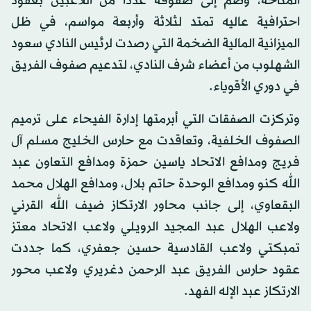
المتاحة، وضم إلى صفوفه عدداً من اللاعبين بعقود
احترافية عاليه تمتد لثلاثة وأربعة مواسم، في ظل
الميزانية المالية الضخمة التي رصدت لرئيس النادي سعود
الشهلوب من أعضاء شرف النادي، لتدعيم صفوف الفريق
في دوري الأقوياء.
وتركزت الصفقات التي أبرمتها إدارة الفيحاء على ترميم
الصفوف الخلفية، وتعاقدت مع حارس الخليج مسلم آل
فريج ومدافع الاتحاد ياسين حمزة ومدافع التعاون عبد
الله كنو ومدافع الوحدة حاتم بلال، ومدافع الهلال محمد
البقعاوي، إلى جانب محاور الارتكاز ضيف الله القرني
ولاعب الهلال عبد المجيد الرويلي ولاعب الاتحاد معتز
تمبكتي ولاعب القادسية حسين جعفري، كما جددت
عقود حارس الفريق عبد الرحمن دغريري ولاعب محور
الارتكاز عبد الإله الفهد.