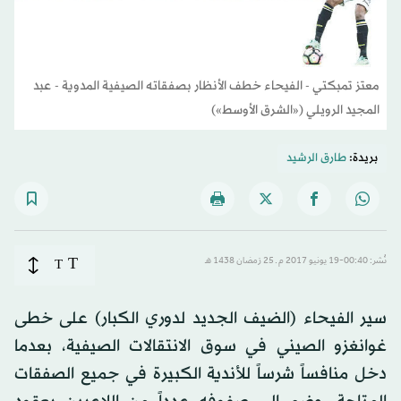
معتز تمبكتي - الفيحاء خطف الأنظار بصفقاته الصيفية المدوية - عبد
المجيد الرويلي («الشرق الأوسط»)
بريدة:
طارق الرشيد
T
نُشر: 00:40-19 يونيو 2017 م ـ 25 رَمضان 1438 هـ
T
سير الفيحاء (الضيف الجديد لدوري الكبار) على خطى
غوانغزو الصيني في سوق الانتقالات الصيفية، بعدما
دخل منافساً شرساً للأندية الكبيرة في جميع الصفقات