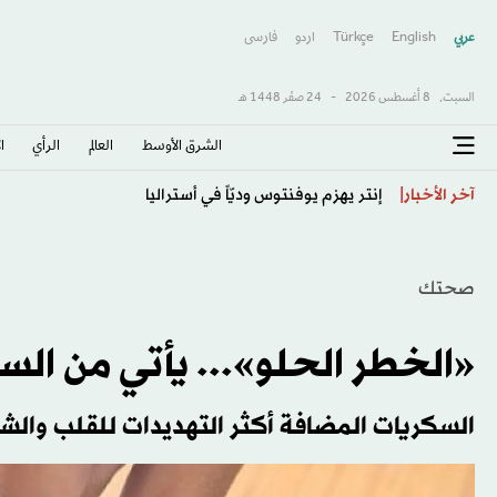
عربي
English
Türkçe
اردو
فارسى
السبت,
8 أغسطس 2026
-
24 صفَر 1448 هـ
الشرق الأوسط​
العالم
الرأي
ا
قوات أوروبية مطعّمة «إسلامياً» الأوفر حظاً لمرحلة ما بعد
آخر الأخبار
صحتك
«الخطر الحلو»... يأتي من السكّ
السكريات المضافة أكثر التهديدات للقلب والشر