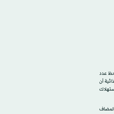
حظ عدد
ائية أن
 استهلاك
المضاف