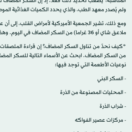
المناسبة؟ يصعب تحديد ذلك فعلاً، إذ إن السكر المضاف ليس
ولم يُصدر معهد الطب، والذي يحدد الكميات الغذائية المو
ملاعق شاي أو 36 غراما) من السكر المضاف في اليوم. وهذا يقترب من الكمية الموجودة في عبوة المياه الغازية العادية.
*كيف نحدّ من تناول السكر المضاف؟ إن قراءة الملصقات ا
من السكر المضاف. ابحث عن الأسماء التالية للسكر المضاف، 
نوعيات الأطعمة التي توجد فيها:
- السكر البني
- المحليات المصنوعة من الذرة
- شراب الذرة
- مركزات عصير الفواكه