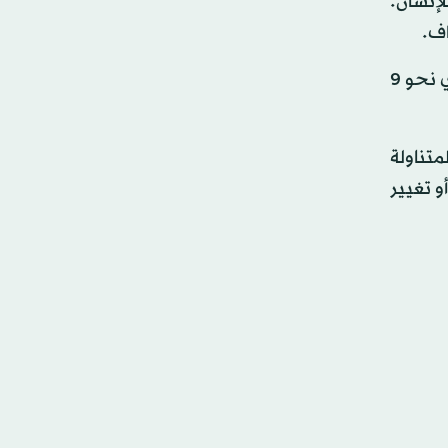
لإنسان.
اف.
ومع ذلك، تشير الجمعية الأميركية لأمراض القلب، إلى أن على الإنسان أن لا يستهلك الإنسان أكثر من 150 سعرا حراريا (أي نحو 9
متناولة
و تغيير