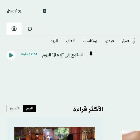
في العمق
فيديو
بودكاست
ألعاب
المزيد
استمع إلى "إيجاز" اليوم
12:34 دقيقه
الأكثر قراءة
اليوم
الأسبوع