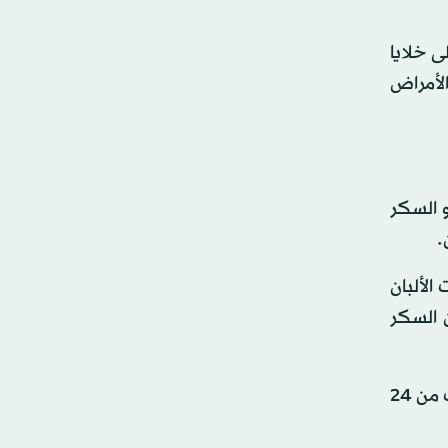
 خلايا
لأمراض
 الإنسان كميات كبيرة من السكر المضاف added sugar - وهو السكر
.
الألبان
 السكر
والنتيجة: أن الإنسان يستهلك كميات هائلة بالفعل من السكر المضاف. ويستهلك الرجال البالغين في المتوسط ما يقرب من 24