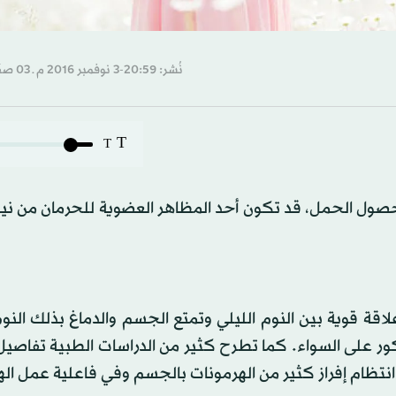
نُشر: 20:59-3 نوفمبر 2016 م ـ 03 صفَر 1438 هـ
T
T
م حصول الحمل، قد تكون أحد المظاهر العضوية للحرمان من ن
اقة قوية بين النوم الليلي وتمتع الجسم والدماغ بذلك النوم
كور على السواء. كما تطرح كثير من الدراسات الطبية تفاصي
نتظام إفراز كثير من الهرمونات بالجسم وفي فاعلية عمل ال