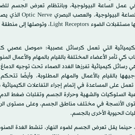
 في عمل الساعة البيولوجية، وبانتظام تعرض الجسم للض
الاستيقاظ والظلمة حال النوم، يحصل الضبط في عمل الساعة البيو
بالدماغ هو الذي يُوصل جزءا كبيرًا من الرسائل التي تحملها مستقبلات الضوء ht Receptors
 الكيميائية التي تعمل كرسائل عصبية: «موصل عصبي كي
قل عبر الأعصاب كي تأمر الأعضاء المختلفة بالقيام بالمهام والأعمال المن
هي رسائل كيميائية تفرزها الغدد الصماء تحت توجيه الدماغ
هها بالقيام بالأعمال والمهام المطلوبة. وأيضًا تتحكم 
 تعمل على المساعدة في إتمام إجراء التفاعلات الكيميائية
ية السلوكيات والشهية وحرارة الجسم وتقلبات ضغط الدم
ستوى الأنسجة في مختلف مناطق الجسم، وعلى مستوى الر
 حينما يقل تعرض الجسم لضوء النهار، تنشط الغدة الصنوب