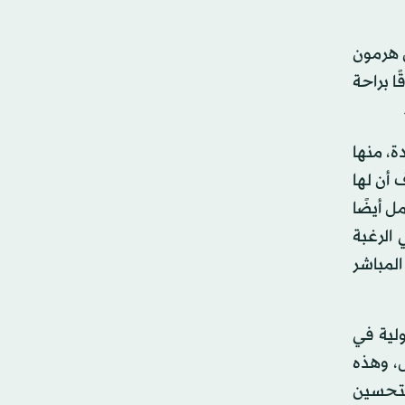
ن هرمون
ا براحة
ة، منها
 أن لها
ل أيضًا
الرغبة
لمباشر
لية في
ل، وهذه
لتحسين