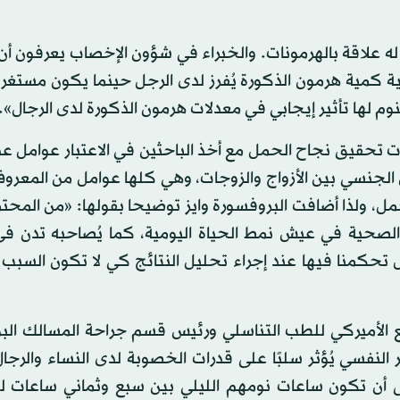
ر له علاقة بالهرمونات. والخبراء في شؤون الإخصاب يعرفون أ
ة كمية هرمون الذكورة يُفرز لدى الرجل حينما يكون مستغرقً
نوم لها تأثير إيجابي في معدلات هرمون الذكورة لدى الرجال».
 تحقيق نجاح الحمل مع أخذ الباحثين في الاعتبار عوامل عد
ل الجنسي بين الأزواج والزوجات، وهي كلها عوامل من المعروف
ل، ولذا أضافت البروفسورة وايز توضيحا بقولها: «من المحتم
الصحية في عيش نمط الحياة اليومية، كما يُصاحبه تدن في 
تحكمنا فيها عند إجراء تحليل النتائج كي لا تكون السبب ا
ع الأميركي للطب التناسلي ورئيس قسم جراحة المسالك البو
النفسي يُؤثر سلبًا على قدرات الخصوبة لدى النساء والرجا
ى أن تكون ساعات نومهم الليلي بين سبع وثماني ساعات 