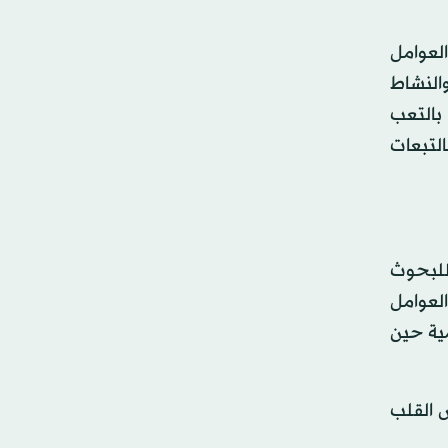
العوامل
النشاط
 بالتعب
التبعات
للبحوث
العوامل
ية حين
ض القلب