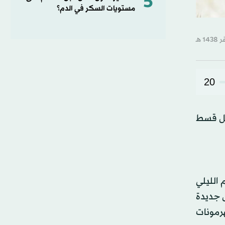
5
مستويات السكر في الدم؟
20
يل قسط
 الليلي
ل جديدة
هرمونات