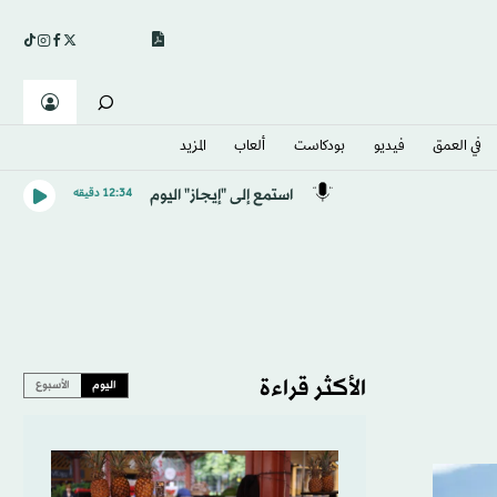
في العمق
فيديو
بودكاست
ألعاب
المزيد
استمع إلى "إيجاز" اليوم
12:34 دقيقه
الأكثر قراءة
اليوم
الأسبوع