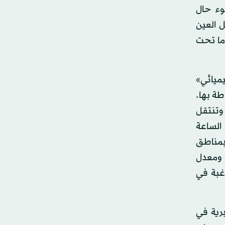
وء حال
لوجية. والعصب البصري Optic Nerve الذي يصل العين
Lig، وتوصلها إلى منطقة ما تحت
ميائي»
وطة بها.
 وتنتقل
الساعة
 بمناطق
 ومعدل
غبة في
رية في