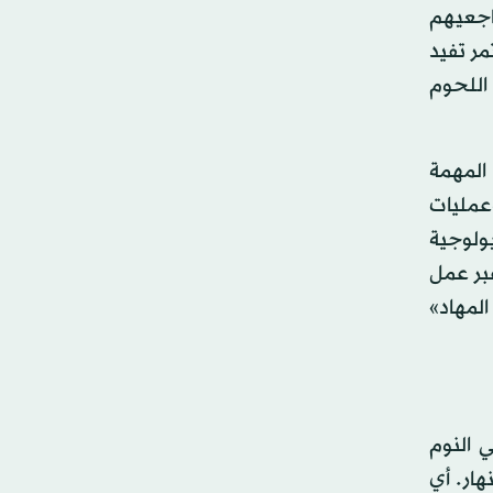
راجعيهم
مر تفيد
 اللحوم
 المهمة
عمليات
ولوجية
 عبر عمل
لمهاد»
 النوم
هار. أي