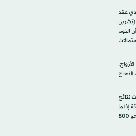
سنوي للمجمع الأميركي للطب التناسلي American Society for Reproductive Medicine الذي عقد
 كلية الطب بجامعة بوسطن الأميركية في 19 أكتوبر (تشرين
ن النوم
حتمالات
 الأوبئة والباحثة الرئيسية في الدراسة، قائلة: «بالمتابعة لنحو 800 من الأزواج،
 النجاح
 نتائج
نجاح حصول الحمل تنخفض في أي شهر بنسبة 42 في المائة إذا ما
كان الرجل ينام ليلاً أقل من ست ساعات أو أكثر من تسع ساعات. وأفاد الباحثون أن جميع هؤلاء الثنائي الزوجي، أي نحو 800