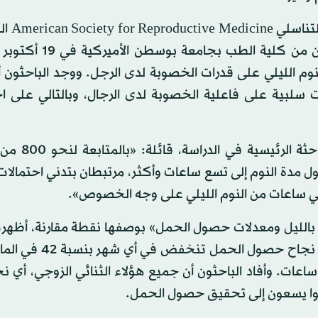
وضمن فعاليات المؤتمر ال
في سالت ليك سيتي بولاية يوتا الأميركية، عرض الباحثون من
نوم الليلي على قدرات الخصوبة لدى الرجل. ووجد الباحثون أ
ت سلبية على فاعلية الخصوبة لدى الرجال، وبالتالي على ا
وأضافت البروفسورة، لورين وايز، أستاذة علم
مدة النوم إلى تسع ساعات وأكثر، مرتبطان بتدني احتمالات
ني ساعات من النوم الليلي على وجه الخصوص».
 بالليل ومعدلات حصول الحمل» بوصفها نقطة مقارنة، أظهرت
المتابعة لهؤلاء الأزواج المشمولين في الدراسة أن احتمالات 
انوا يسعون إلى تحقيق حصول الحمل.