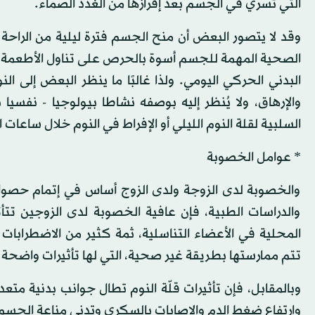
التي تسري في الجسم بعد إفرازها من الغدد الصماء.
وقد لا يتصور البعض أن منح الجسم فترة ليلية من الراحة ا
الصحية المهمة للجسم أسوة بالحرص على تناول الأطعمة ب
البدني الحركي اليومي. ولذا غالبًا ما ينظر البعض إلى ال
والإرهاق، ولا يُنظر إليه بوصفه نشاطا بيولوجيا - نفسي
السلبية لقلة النوم الليلي أو الإفراط في النوم خلال ساعات
* عوامل الخصوبة
والخصوبة لدى الزوجة ولدى الزوج أساس في إتمام حصول
والدراسات الطبية، فإن عافية الخصوبة لدى الزوجين تتأث
المحلية في الأعضاء التناسلية، ثمة كثير من الاضطرابا
تتم ممارستها بطريقة غير صحية، التي لها تأثيرات واضحة 
وبالمقابل، فإن تأثيرات قلّة النوم تطال جوانب بدنية متعد
وارتفاع ضغط الدم والإصابات بالسكري وتدني مناعة الجسم