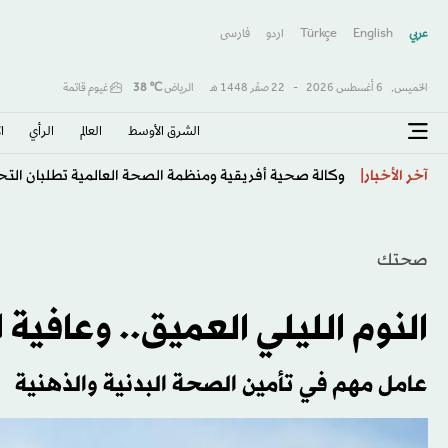
عربي
English
Türkçe
اردو
فارسى
الخميس,
6 أغسطس 2026
-
22 صفَر 1448 هـ
الرياض
℃
38
غيوم قاتمة
الشرق الأوسط​
العالم
الرأي
ا
محمد صلاح يبدأ فصلاً جديداً في مسيرته الأسطورية
آخر الأخبار
صحتك
النوم الليلي العميق.. وعافية 
عامل مهم في تأمين الصحة البدنية والذهنية