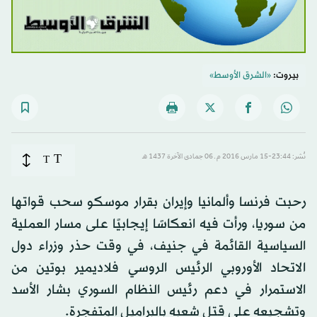
بيروت:
«الشرق الأوسط»
T
نُشر: 23:44-15 مارس 2016 م ـ 06 جمادى الآخرة 1437 هـ
T
رحبت فرنسا وألمانيا وإيران بقرار موسكو سحب قواتها
من سوريا، ورأت فيه انعكاسًا إيجابيًا على مسار العملية
السياسية القائمة في جنيف، في وقت حذر وزراء دول
الاتحاد الأوروبي الرئيس الروسي فلاديمير بوتين من
الاستمرار في دعم رئيس النظام السوري بشار الأسد
وتشجيعه على قتل شعبه بالبراميل المتفجرة.