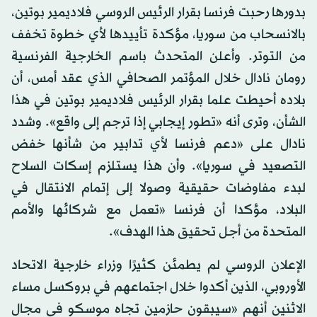
بدورها رحبت فرنسا بقرار الرئيس الروسي فلاديمير بوتين،
بالانسحاب من سوريا، مؤكدة تأييدها لأي خطوة تخفف
من التوتر. وأعلن المتحدث باسم الخارجية الفرنسية
رومان نادال خلال المؤتمر الصحافي الذي عقد أمس، أن
بلاده أحيطت علما بقرار الرئيس فلاديمير بوتين في هذا
الشأن، وترى أنه «تطور إيجابي إذا ترجم إلى واقع». وشدد
نادال على «دعم فرنسا لأي تدابير من شأنها خفض
التصعيد في سوريا». وأن هذا يستلزم إسكات السلاح
لبدء مفاوضات حقيقية وصولا إلى إتمام الانتقال في
البلاد، مؤكدا أن فرنسا «تعمل مع شركائها والأمم
المتحدة من أجل تحقيق هذا الهدف».
الإعلان الروسي لم يطمئن كثيرًا وزراء خارجية الاتحاد
الأوروبي، الذين أكدوا خلال اجتماعهم في بروكسل مساء
الاثنين أنهم «سيبقون حازمين تجاه موسكو في مجال