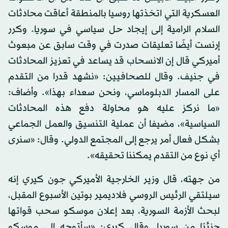
العسكرية التي اتخذتها روسيا بالمنطقة أعاقت محادثات
السلام الرامية إلى إيجاد حل سياسي في سوريا. وكرر
إرنست أيضًا تعليقات صدرت في وقت سابق عن مبعوث
أميركي قال إن الانسحاب قد يساعد في تعزيز المحادثات
في جنيف. وقال للصحافيين: «نشهد قدرا من التقدم
على المسار الدبلوماسي، ونحن سعداء بهذا». وأضاف:
«ما نركز عليه هو محاولة دفع هذه المحادثات
السياسية»، مضيفا أن عملية التنسيق والعمل الجماعي
بشكل فعال أمر يرجع إلى المجتمع الدولي. وقال: «سنرى
أي نوع من التقدم يمكننا تحقيقه».
من جهته، قال وزير الخارجية الأميركي جون كيري إنه
سيلتقي الرئيس الروسي فلاديمير بوتين الأسبوع المقبل،
لبحث الأزمة السورية، بعد إعلان موسكو سحب قواتها
جزئيًا من سوريا. وقال كيري: «سأتوجه إلى موسكو