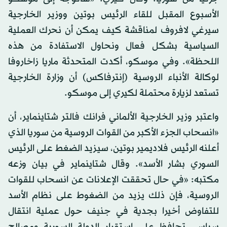
الأسبوع المقبل للقاء الرئيس بوتين ووزير الخارجية
سيرغي لافروف لمناقشة كيف يمكن أن نحرك العملية
السياسية بشكل فعال ونحاول الاستفادة من هذه
اللحظة». وفي موسكو، أكدت المتحدثة ماريا زاخاروفا
لوكالة الأنباء الروسية (إنترفاكس) أن وزارة الخارجية
تستعد لزيارة محتملة لكيري إلى موسكو.
واعتبر وزير الخارجية الألماني فرانك فالتر شتاينماير، أن
«انسحاب الجزء الأكبر من القوات الروسية من سوريا الذي
أعلنه الرئيس فلاديمير بوتين، سيزيد الضغط على الرئيس
السوري بشار الأسد». وقال شتاينماير في بيان وزعه
مكتبه: «في حال تحققت الإعلانات عن انسحاب للقوات
الروسية، فإن ذلك يزيد من الضغوط على نظام الأسد
للتفاوض أخيرا بجدية في جنيف حول عملية انتقال
سياسي تحافظ على استقرار الدولة السورية ومصالح