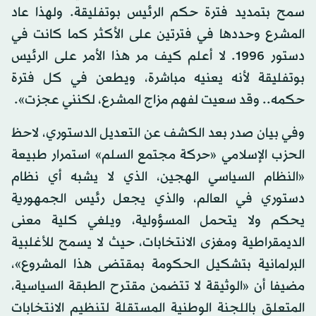
سمح بتمديد فترة حكم الرئيس بوتفليقة. ولهذا عاد
المشرع وحددها في فترتين على الأكثر كما كانت في
دستور 1996. لا أعلم كيف مر هذا الأمر على الرئيس
بوتفليقة لأنه يعنيه مباشرة، ويطعن في كل فترة
حكمه.. وقد سعيت لفهم مزاج المشرع، لكنني عجزت».
وفي بيان صدر بعد الكشف عن التعديل الدستوري، لاحظ
الحزب الإسلامي «حركة مجتمع السلم» استمرار طبيعة
«النظام السياسي الهجين، الذي لا يشبه أي نظام
دستوري في العالم، والذي يجعل رئيس الجمهورية
يحكم ولا يتحمل المسؤولية، ويلغي كلية معنى
الديمقراطية ومغزى الانتخابات، حيث لا يسمح للأغلبية
البرلمانية بتشكيل الحكومة بمقتضى هذا المشروع»،
مضيفا أن «الوثيقة لا تتضمن مقترح الطبقة السياسية،
المتعلق باللجنة الوطنية المستقلة لتنظيم الانتخابات