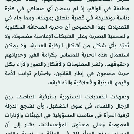
مطبقة في الواقع، إذ لم يسجن أي صحافي في فترة
رئاسة بوتفليقة في قضية تتعلق بمهنته. ومما جاء في
التعديلات بهذا الخصوص أن «حرية الصحافة المكتوبة
والسمعية البصرية وعلى الشبكات الإعلامية مضمونة، ولا
تُقيّد بأي شكل من أشكال الرقابة القبلية. ولا يمكن
استعمال هذه الحرية للمساس بكرامة الغير وحرياتهم
وحقوقهم. ونشر المعلومات والأفكار والصور والآراء بكل
حرية مضمون في إطار القانون، واحترام ثوابت الأمة
وقيمها الدينية والأخلاقية والثقافية».
وتعهدت التعديلات الدستورية بـ«ترقية التناصف بين
الرجال والنساء، في سوق التشغيل، وأن تشجع الدولة
ترقية المرأة في مناصب المسؤولية في الهيئات والإدارات
العمومية وعلى مستوى المؤسسات». يشار إلى أن
الدستور يمنح المرأة 30 في المائة من نسبة مقاعد