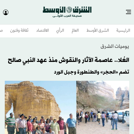
الرئيسية
الشرق الأوسط​
العالم
الرأي
الاقتصاد
ثقافة وفنون
صح
يوميات الشرق
العُلا.. عاصمة الآثار والنقوش منذ عهد النبي صالح
تضم «الحِجْر» والطنطورة وجبل الورد