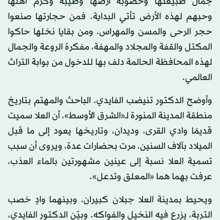
جمال طبيعتها وخصوبة أرضها وطيبة وكرم أهلها
وحبهم لهذه الأرض تأتي البداية. فمن حجارتها صنعوا
حجر الرحى والمسن والمهراس، ومن بقايا نخلها حاكوا
المكتل والقفة والمجلاد والمهفة، مفكرة الروعة والجمال
لهذه المحافظة الحالمة دلف بها للدخول من بوابة التراث
العالمي.
وأوضح الدكتور تنيضب الفايدي، الباحث والمهتم بتاريخ
منطقة المدينة المنورة لـ«الشرق الأوسط»، أن العلا سميت
قديمًا وادي القرى، وديدان، وتاريخها يعود إلى ما قبل
الميلاد بآلاف السنين، مرت بحضارات عدة، ويروى أن سبب
تسمية العلا نسبة إلى عينين مشهورتين بالماء العذب،
عرفت بهما هما «المعلق وتدعل».
ويحيط بمدينة العلا جبلان كبيران، وبينهما وادٍ خصب
التربة، يزرع فيه النخيل والفواكه. وبيّن الدكتور الفايدي،