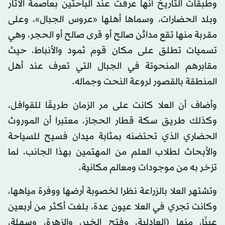
وطبقات التاريخ أنها عرفت عند الباحثين بعاصمة الآثار
وبلد الحضارات، وسماها أهلها «عروس الجبال»، وعلى
مقربة منها تقع مدائن صالح أو قرى صالح أو الحجر، وهي
تسميات تطلق على مكان قوم ثمود والأنباط، حيث
مقابرهم المنحوتة في الجبال التي تعرف عند أهل
المنطقة بالقصور لروعة النحت وجماله.
وأضاف أن العلا كانت على مر الزمان طريقًا للقوافل،
وكذلك طريق سكة قطار الحجاز، معتبرا أن الموروث
الحضاري الذي تحتضنه بمثابة ميدان فسيح للسياحة
والأبحاث لطلاب العلم من المهتمين بهذا الجانب، لما
تزخر به من موجودات ومعالم مكانية.
وتشتهر العلا بالزراعة نظرا لخصوبة أرضها ووفرة مياهها،
وكانت تجري في العلا عيون عدة، بلغت أكثر من أربعين
عينًا، منها (العادلية، وفتح الخير، والزهرة، وسهلة،