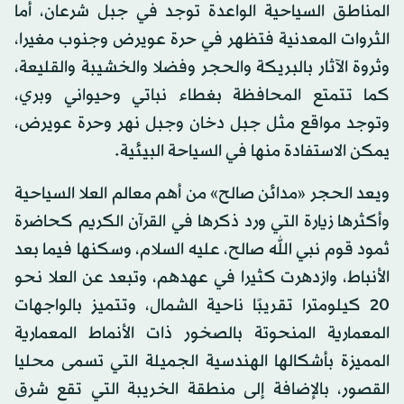
المناطق السياحية الواعدة توجد في جبل شرعان، أما
الثروات المعدنية فتظهر في حرة عويرض وجنوب مغيرا،
وثروة الآثار بالبريكة والحجر وفضلا والخشيبة والقليعة،
كما تتمتع المحافظة بغطاء نباتي وحيواني وبري،
وتوجد مواقع مثل جبل دخان وجبل نهر وحرة عويرض،
يمكن الاستفادة منها في السياحة البيئية.
ويعد الحجر «مدائن صالح» من أهم معالم العلا السياحية
وأكثرها زيارة التي ورد ذكرها في القرآن الكريم كحاضرة
ثمود قوم نبي الله صالح، عليه السلام، وسكنها فيما بعد
الأنباط، وازدهرت كثيرا في عهدهم، وتبعد عن العلا نحو
20 كيلومترا تقريبًا ناحية الشمال، وتتميز بالواجهات
المعمارية المنحوتة بالصخور ذات الأنماط المعمارية
المميزة بأشكالها الهندسية الجميلة التي تسمى محليا
القصور، بالإضافة إلى منطقة الخريبة التي تقع شرق