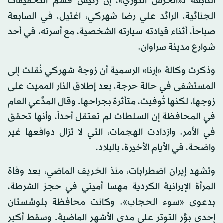
التابعة لـ«الحرس الثوري»، إن رئيس قسم التحقيقات
الجنائية، الرائد علي رضا شهركي، اغتيل، في السابعة
صباحاً، أثناء قيادته سيارته الشخصية، مع أسرته، في أحد
شوارع مدينة سراوان.
وذكرت وكالة «إرنا» الرسمية أن زوجة شهركي نُقلت إلى
المستشفى في حالة حرجة، بعد إطلاق النار المميت على
زوجها، لكنها تُوفيت، متأثرة بجراحها. وقال المدَّعي العام
في المحافظة إن السلطات لم تعتقل أحداً، وأنها تحقق
في الأمر. وازدادت الهجمات، التي لا تزال دوافعها غير
واضحة، في الأيام الأخيرة، بالبلاد.
وتشهد إيران اضطرابات، منذ الخريف الماضي، بعد وفاة
المرأة الإيرانية الكردية مهسا أميني في حجز الشرطة،
بدعوى «سوء الحجاب». وكانت محافظة بلوشستان
إحدى بؤر التوتر على مدى الأشهر الماضية. وسقط أكبر