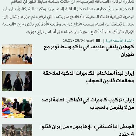
تانكرز» لوكالة «الصحافة الفرنسية»، أن حالات مماثلة سابقة تُظهر أن الطاقم
المحتجز «ليس في خطر»، بعد احتجاز الناقلة (الخميس). وذكرت الشركة، في بيان، أن
البحرية الإيرانية نقلت السفينة «أدفانتج سويت»، التي ترفع علم جزر مارشال، إلى
ميناء لم يُكشف عن اسمه، بسبب «نزاع دولي». وقالت «أدفانتج تانكرز» إن «البحرية
الإيرانية ترافق حاليا أدفانتج سويت إلى ميناء على أساس نزاع دولي».
«الشرق الأوسط» (دبي)
الجمعة 28/04 - 16:21
كوهين يلتقي علييف في باكو وسط توتر مع
طهران
إيران تبدأ استخدام الكاميرات الذكية لملاحقة
مخالفات قانون الحجاب
إيران: تركيب كاميرات في الأماكن العامة لرصد
من لا يلتزمن بالحجاب
الجيش الباكستاني: «إرهابيون» من إيران قتلوا
4 جنود