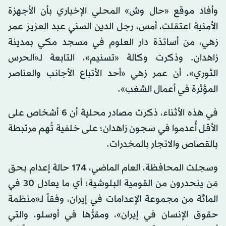
وأفاد موقع «حال وش» المحلي الإخباري بأن الأجهزة
الأمنية اعتقلت، أمس، رجل الدين السني عبد العزيز عمر
زهي، من أساتذة دار العلوم في مسجد مكي بمدينة
زاهدان. وذكرت وكالة «تسنيم»، التابعة لـ«الحرس
الثوري»، أن عمر زهي «أحد الأتباع الأجانب والعناصر
المؤثرة في أعمال الشغب».
في هذه الأثناء، ذكرت مصادر محلية أن 6 أشخاص على
الأقل أُعدموا في سجون زاهدان؛ على خلفية تُهم مرتبطة
بالقصاص والاتجار بالمخدرات.
وسجلت المحافظة، العام الماضي، 174 حالة إعدام بحق
مَن ينحدرون من القومية البلوشية؛ أي ما يعادل 30 في
المائة من مجموعة الإعدامات في إيران، وفقاً لـ«منظمة
حقوق الإنسان في إيران»، ومقرُّها في أوسلو، والتي