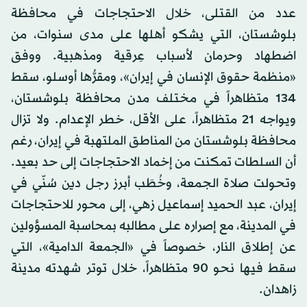
عدد من القتلى، خلال الاحتجاجات في محافظة
بلوشستان، التي يشكو أهلها على مدى سنوات، من
اضطهاد وحرمان لأسباب عِرقية ومذهبية. ووفق
«منظمة حقوق الإنسان في إيران»، ومقرُّها أوسلو، سقط
134 متظاهراً في مختلف مدن محافظة بلوشستان،
ويواجه 21 متظاهراً، على الأقل، خطر الإعدام. ولا تزال
محافظة بلوشستان من المناطق الملتهبة في إيران، رغم
أن السلطات تمكنت من إخماد الاحتجاجات إلى حد بعيد.
وتحولت صلاة الجمعة، وخُطَب أبرز رجل دين سُنّي في
إيران، عبد الحميد إسماعيل زهي، إلى محور للاحتجاجات
في المدينة، مع إصراره على مطالبه بمحاسبة المسؤولين
عن إطلاق النار، خصوصاً في «الجمعة الدامية»، التي
سقط فيها نحو 90 متظاهراً، خلال توتر شهدته مدينة
زاهدان.