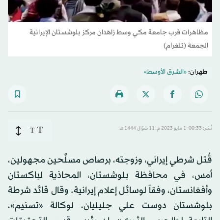
مظاهرات قرب جامعة مكي وسط زاهدان مركز بلوشستان الإيرانية
الجمعة (تلغرام)
طهران:
«الشرق الأوسط»
T
نُشر: 00:33-1 مايو 2023 م ـ 11 شوّال 1444 هـ
T
قُتل شرطي إيراني، وزوجته، برصاص مسلَّحين مجهولين،
أمس، في محافظة بلوشستان، المحاذية لباكستان
وأفغانستان، وفقاً لوسائل إعلام إيرانية. وقال قائد شرطة
بلوشستان دوست علي جليليان، لوكالة «تسنيم»،