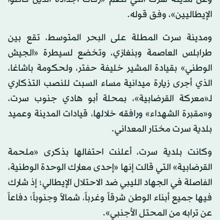
الإيطاليين»، وفق قوله.
ومدينة سرت المطلة على البحر المتوسط، تقع بين
طرابلس العاصمة وبنغازي، وتخضع لسيطرة «الجيش
الوطني» بقيادة المشير خليفة حفتر، ولحكومة باشاغا،
الذي أجرى زيارة ميدانية مساء السبت للنصب التذكاري
لـ«معركة القرضابية»، بمحلة أبو هادي جنوب سرت،
و«مقبرة الشهداء» ورافقه خلالها، قيادات المدينة وعميد
بلدية سرت مختار المعداني.
وكانت بلدية سرت، أعلنت احتفالها بذكرى «ملحمة
القرضابية» التي قالت إنها «إحدى معارك الوحدة الوطنية،
الفاصلة في الجهاد الليبي ضد الاحتلال الإيطالي؛ إذ شارك
فيها جميع أبناء الوطن شرقاً وغرباً، شمالاً وجنوباً؛ دفاعاً
عن ترابه من المحتل الأجنبي».