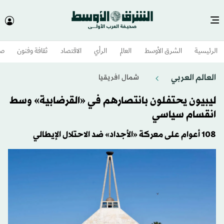
الرئيسية
الشرق الأوسط​
العالم
الرأي
الاقتصاد
ثقافة وفنون
صح
العالم العربي
شمال افريقيا
ليبيون يحتفلون بانتصارهم في «القرضابية» وسط
انقسام سياسي
108 أعوام على معركة «الأجداد» ضد الاحتلال الإيطالي