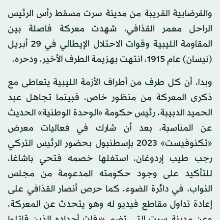
والقرضابية القريبة من مدينة سرت مسقط رأس الرئيس
الراحل معمر القذافي، شهدت معركة فاصلة بين
المقاومة الليبية وقوات الاحتلال الإيطالي في 29 أبريل
(نيسان) عام 1915، انتهت بهزيمة الطرف الأخير، ودحره.
وبدا، أن كل طرف من أطراف الأزمة الليبية يتعاطى مع
ذكرى المعركة من منظور خاص، فبينما تجاهل عبد
الحميد الدبيبة، رئيس حكومة «الوحدة الوطنية» الحديث
عن المناسبة، بعد أن شارك في فعاليات معرض
«تكنوفيست» 2023 بإسطنبول بحضور الرئيس التركي
رجب طيب إردوغان، استغلها خصمه فتحي باشاغا،
للتأكيد على وجود حكومته المدعومة من مجلس
النواب، في دائرة الضوء، كما حرص أنصار القذافي على
إعادة تداول مقاطع فيديو له وهو يتحدث عن المعركة،
وعن مدينة سرت التي تضم «رفات أجداده الذين قاتلوا