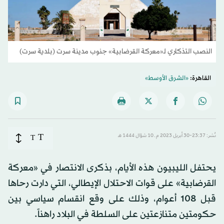
النصب التذكاري لـ«معركة القرضابية» جنوب مدينة سرت (بلدية سرت)
القاهرة:
«الشرق الأوسط»
T
نُشر: 23:37-30 أبريل 2023 م ـ 10 شوّال 1444 هـ
T
يحتفل الليبيون هذه الأيام، بذكرى الانتصار في «معركة
القرضابية» على قوات الاحتلال الإيطالي، التي دارت رحاها
قبل 108 أعوام، وذلك على وقع انقسام سياسي بين
حكومتين متنازعتين على السلطة في البلاد راهناً.