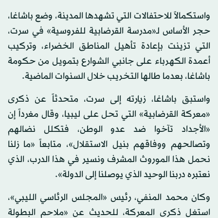
واستكمالاً للاحتفالات التي تشهدها المدينة، وضع باشاغا،
حجر الأساس لـ«مدرسة القرضابية للفروسية» في سرت،
التي تزينت بإعادة تأهيل المناطق الخضراء، وتركيب
أعمدة الكهرباء على جانبي الشوارع بتمويل من حكومة
باشاغا، بعدما طالها التخريب خلال السنوات الماضية.
واستبق باشاغا، زيارته إلى سرت، متحدثاً عن ذكرى
«معركة القرضابية» التي تحل على ليبيا، وقال مغرداً إن
«الأجداد تآخوا ضد عدو الوطن، فتكلل نضالهم
وتصالحهم ووفاقهم بنيل الاستقلال»، متابعاً «ما زلنا
نحمل هذا الموروث المشرف ونسير في هذا الدرب، الذي
نعتبره دربنا الوحيد الذي يوصلنا إلى الدولة».
وكان محمد المنفي، رئيس «المجلس الرئاسي الليبي»،
استغل ذكرى المعركة، للحديث عن «ملاحم البطولة