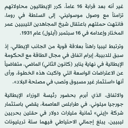
غير أنه بعد قرابة 16 عاماً، كرر الإيطاليون محاولاتهم
تزامناً مع وصول موسوليني، إلى السلطة في روما،
فانتهت حملتهم باعتقال شيخ المجاهدين الليبيين عمر
المختار وإعدامه في 16 سبتمبر (أيلول) عام 1931.
وترتبط ليبيا راهناً بعلاقة قوية من الجانب الإيطالي، إذ
سبق للدبيبة، إبرام اتفاق في مجال الطاقة مع الحكومة
الإيطالية في نهاية يناير (كانون الثاني) الماضي، متغاضياً
عن الاعتراضات الواسعة التي واكبت هذه الخطوة، ورأى
أنها «استثمار غير مسبوق وتصب في مصلحة البلاد».
والاتفاق، الذي أبرم بحضور رئيسة الوزراء الإيطالية
جورجيا ميلوني، في طرابلس العاصمة، يقضي باستثمار
شركة «إيني» ثمانية مليارات دولار في حقلين بحريين
ليبيين، يبلغ إجمالي الاحتياطي فيهما ستة تريليونات