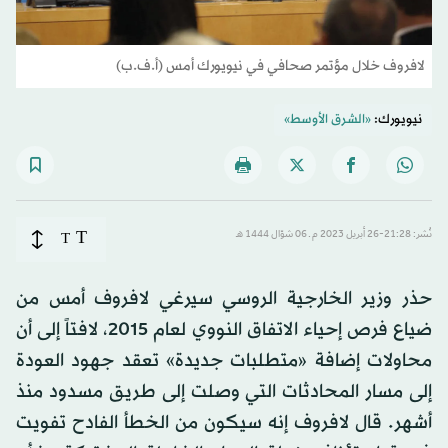
لافروف خلال مؤتمر صحافي في نيويورك أمس (أ.ف.ب)
نيويورك:
«الشرق الأوسط»
T
نُشر: 21:28-26 أبريل 2023 م ـ 06 شوّال 1444 هـ
T
حذر وزير الخارجية الروسي سيرغي لافروف أمس من
ضياع فرص إحياء الاتفاق النووي لعام 2015، لافتاً إلى أن
محاولات إضافة «متطلبات جديدة» تعقد جهود العودة
إلى مسار المحادثات التي وصلت إلى طريق مسدود منذ
أشهر. قال لافروف إنه سيكون من الخطأ الفادح تفويت