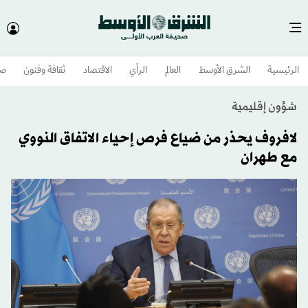
الرئيسية
الشرق الأوسط​
العالم
الرأي
الاقتصاد
ثقافة وفنون
صح
شؤون إقليمية
لافروف يحذر من ضياع فرص إحياء الاتفاق النووي
مع طهران