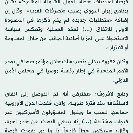
فرصة استئناف خطة العمل الشاملة المشتركة بشأن
برنامج إيران النووي بسبب «تصرفات الغرب». وقال إن
إضافة «متطلبات جديدة لم يتم ذكرها في المسودة
الأولى للاتفاق (...) تعقد العملية وتعكس سياسة
الاستحواذ على المزايا أحادية الجانب من خلال المساومة
أو الابتزاز».
وكان لافروف يدلى بتصريحات خلال مؤتمر صحافي بمقر
الأمم المتحدة في إطار رئاسة روسيا في مجلس الأمن
الدولي.
وتابع لافروف: «نفترض أنه تم التوصل إلى اتفاق
لاستئنافه منذ فترة طويلة. والآن، فقدت الدول الأوروبية
حماسها لسبب ما ويقول المسؤولون الأميركيون عبر
قنوات مختلفة (...) إنه ينبغي البحث عن خيار آخر».
وقال: «سيكون خطأ فادحاً إذا ما تم تفويت فرصة