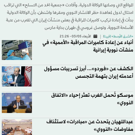
المواقع التي وصلتها الوكالة الدولية. وأفادت «جمعية الحد من التسلح» التي تراقب
امتثال لدول لمعاهدة حظر الانتشار النووي ومقرها واشنطن، بأن الوكالة الدولية
بدأت في إعادة تركيب كاميرات المراقبة في بعض منشآت إيران التي تقترب من عتبة
الأسلحة النووية. وتوصل غروسي في طهران بداية مارس
«الشرق الأوسط» (فيينا)
الأربعاء 03/05 - 21:26
أنباء عن إعادة كاميرات المراقبة «الأممية» في
منشآت نووية إيرانية
الكشف عن «فوردو»... أبرز تسريبات مسؤول
أعدمته إيران بتهمة التجسس
موسكو تُحمل الغرب تعثر إحياء «الاتفاق
النووي»
عبداللهيان يتحدث عن «مبادرات» لاستئناف
مفاوضات «النووي»