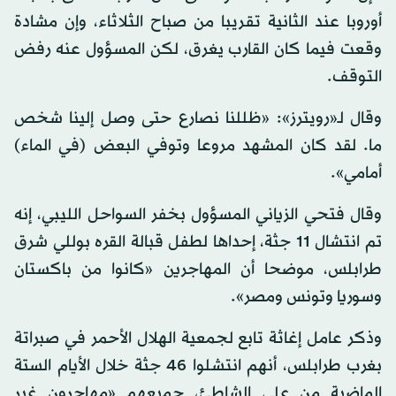
أوروبا عند الثانية تقريبا من صباح الثلاثاء، وإن مشادة
وقعت فيما كان القارب يغرق، لكن المسؤول عنه رفض
التوقف.
وقال لـ«رويترز»: «ظللنا نصارع حتى وصل إلينا شخص
ما. لقد كان المشهد مروعا وتوفي البعض (في الماء)
أمامي».
وقال فتحي الزياني المسؤول بخفر السواحل الليبي، إنه
تم انتشال 11 جثة، إحداها لطفل قبالة القره بوللي شرق
طرابلس، موضحا أن المهاجرين «كانوا من باكستان
وسوريا وتونس ومصر».
وذكر عامل إغاثة تابع لجمعية الهلال الأحمر في صبراتة
بغرب طرابلس، أنهم انتشلوا 46 جثة خلال الأيام الستة
الماضية من على الشاطئ، جميعهم «مهاجرون غير