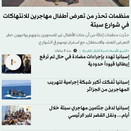
منظمات تحذر من تعرض أطفال مهاجرين للانتهاكات
في شوارع سبتة
حذّرت منظمات إغاثة من أن مئات الأطفال غير المصحوبين بذويهم يواجهون خطر
التعرض للعنف والاستغلال، مع استمرار نومهم في الشوارع.
«الشرق الأوسط» (سبتة (شمال المغرب))
منذ 3 ساعات
إسبانيا تهدد بإجراءات مضادة في حال لم ترفع
إيطاليا قيوداً حدودية
إسبانيا تُفكك أكبر شبكة إجرامية لتهريب
المهاجرين من الجزائر
إسبانيا لدفن جثامين مهاجري سبتة خلال
أيام... ونقل القصّر للبر الرئيسي