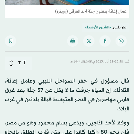
عمال إغاثة ينقلون جثة أحد الغرقى (رويترز)
طرابلس:
«الشرق الأوسط»
T
نُشر: 23:58-25 أبريل 2023 م ـ 05 شوّال 1444 هـ
T
قال مسؤول في خفر السواحل الليبي وعامل إغاثة،
الثلاثاء، إن المياه جرفت ما لا يقل عن 57 جثة بعد غرق
قاربي مهاجرين في البحر المتوسط قبالة بلدتين في غرب
البلاد.
ووفقا لأحد الناجين، ويدعى بسام محمود وهو من مصر،
فإن نحو 80 راكبا كانوا على متن قارب انطلق باتجاه