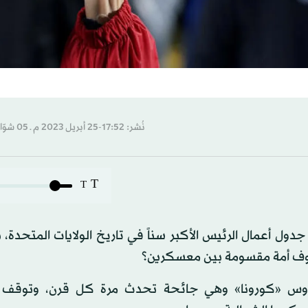
نُشر: 17:52-25 أبريل 2023 م ـ 05 شوّال 1444 هـ
T
T
دول أعمال الرئيس الأكبر سناً في تاريخ الولايات المتحدة،
فوف أمة مقسومة بين معسكرين؟
يروس «كورونا» وهي جائحة تحدث مرة كل قرن، وتوقف 