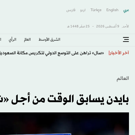
عربي
English
Türkçe
اردو
فارسى
الأحد,
9 أغسطس 2026
-
25 صفَر 1448 هـ
الشرق الأوسط​
العالم
الرأي
ا
صنعاء: مخاوف واسعة من عودة الحرب
آخر الأخبار
العالم
بايدن يسابق الوقت من أجل «