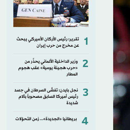
1
تقرير: رئيس الأركان الأميركي يبحث
عن مخرج من حرب إيران
2
وزير الداخلية الألماني يحذّر من
«حرب هجينة يومية» عقب هجوم
المطار
3
نجل بايدن: تفشّى السرطان في جسد
رئيس أميركا السابق مصحوباً بآلام
شديدة
4
بريطانيا «الجديدة»... زمن التحوّلات