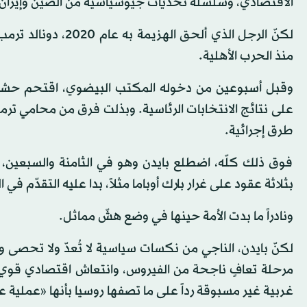
الاقتصادي، وسلسلة تحديات جيوسياسية من الصين وإيران و
لكنّ الرجل الذي ألح
منذ الحرب الأهلية.
وقبل أسبوعين من دخوله المكتب البيضوي، اقتحم حشد
على نتائج الانتخابات الرئاسية. وبذلت فرق من محامي ترم
طرق إجرائية.
فوق ذلك كلّه، اضطلع بايدن وهو في الثامنة والسبعين، 
بثلاثة عقود على غرار بارك أوباما مثلاً، بدا عليه التقدّم في 
ونادراً ما بدت الأمة حينها في وضع هشّ مماثل.
لكنّ بايدن، الناجي من نكسات سياسية لا تُعدّ ولا تحص
مرحلة تعافٍ ناجحة من الفيروس، وانتعاش اقتصادي قوي. 
غربية غير مسبوقة رداً على ما تصفها روسيا بأنها «عملية 