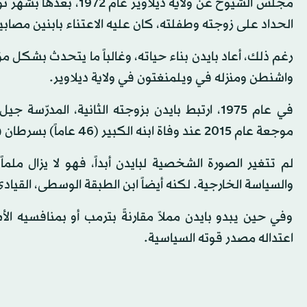
مجلس الشيوخ عن ولاية د
الحداد على زوجته وطفلته، كان عليه الاعتناء بابنين مصاب
رغم ذلك، أعاد بايدن بناء حياته، وغالباً ما يتحدث بشكل 
واشنطن ومنزله في ويلمنغتون في ولاية ديلاوير.
في عام 1975، ارتبط بايدن بزوجته الثانية، الم
موجعة عام 2015 عند وفاة ابنه الكبير (46 عاماً) بسرطان في الدماغ، بعدما كان نجماً سياسياً صاعداً.
لم تتغير الصورة الشخصية لبايدن أبداً، فهو لا يزال م
والسياسة الخارجية. لكنه أيضاً ابن الطبقة الوسطى، القي
وفي حين يبدو بايدن مملاً مقارنةً بترمب أو بمنافسيه الأ
اعتداله مصدر قوته السياسية.