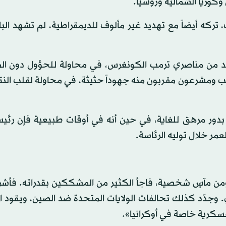
كوريا الشمالية وروسيا.
ق الهزيمة به عام 2020، دونالد ترمب، تركه أيضاً مع تهديد غير مألوف للديمقراطية، لم تشهد 
 من مناصري ترمب الكونغرس، في محاولة للحؤول دون ال
ب ومشرعون مقربون منه جهوداً حثيثة، في محاولة لقلب النت
بدور مرهق للغاية، في حين أنه في أوقات طبيعية فإن رئيسا
العمر خلال توليه الرئاسة.
ى ومن مآسٍ شخصية، فاجأ الكثير من المشككين بقدراته. فأش
وجدّد كذلك تحالفات الولايات المتحدة ضد الصين، ويقود ا
عسكرية خاصة في أوكرانيا».