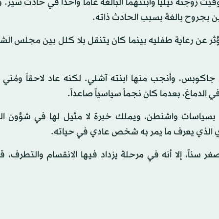
يلاوير عام 1972، بعدها بشهر توفيت زوجته نيليا وابنتهما البالغة عاماً واحداً في حادث س
ين بجروح بالغة بسبب الحادث ذاته.
مؤثر عن رعاية طفليه بينما كان يتنقل بلا كلل بين مجلس ال
درّسة جيل جاكوبس، وأنجب منها ابنته آشلي. لكنه عاد لاحقاً ومُني
لماً بسياسات واشنطن، ويملك خبرة لا مثيل لها في شؤون ا
ادي الذي يعرف ما يمر به شخص عادي في حياته.
صغر سناً، إلا أنه في مرحلة يزداد فيها الانقسام والتطرف، 