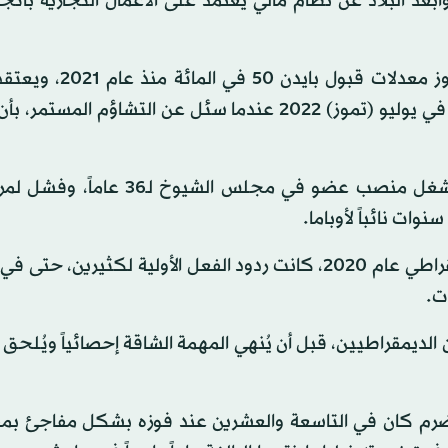
أبعد البلاد عن نظام مالي يعتمد على الأعمال التجارية باتج
وفي مؤشر يعكس الانقسام الحاد في المجتمع، لم تتجاوز معدلا
الديمقراطيين أن عليه ألا يسعى إلى ولاية ثانية. وأقرّ بايدن في يوليو (تموز) 2022 عندما سئل عن التشاؤم
أمضى بايدن حياته فعلياً يتدرّب لأن يصبح رئيساً، بعدما شغل منصب عضو في مجلس
وات نائباً لأوباما.
وبحلول الوقت الذي سعى فيه للفوز بترشيح الحزب الديمقراطي عام 2020، كانت ردود الفعل الأولية لكثي
ت.
ديمقراطيين، قبل أن يُنهي المهمة الشاقة إحصائياً ويُلحق 
مخضرم كان في التاسعة والعشرين عند فوزه بشكل مفاجئ بم