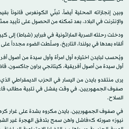
والإنترنت في البلاد، بعد تمكنه من الحصول على تأييد م
ودخلت رحلته السرية الماراثونية في فبراير (شباط) إلى 
ألقاه بعدها في بولندا، التاريخ، وسلّطت الضوء مجدداً على 
ويُحسب لبايدن اختياره أول امرأة وأول سيدة من أصول أفر
أول سيدة من أصول أفريقية، كيتانجي براون جاكسون، قاضي
يرى منتقدو بايدن من اليسار في الحزب الديمقراطي الذي 
صفوف الجمهوريين، في وقت يفشل في تلبية مطالب قاعدته 
السلاح.
في صفوف الجمهوريين، بايدن مكروه بشدة على غرار كره 
نيوز» صورته كـ«فاشل واهن سمح بتدفق الهجرة غير الشر