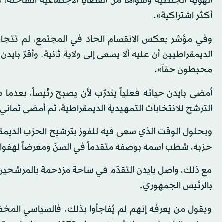
الهوية الجنسية وسواها من القضايا الاجتماعية الساخنة، و
أكثر اشتراكية».
محبطون حقاً».
الترشح للانتخابات التمهيدية الديمقراطية، ثم أمضى ثماني سن
حزبه، شطب اسمه بوصفه متقدماً في السنّ ومعرضاً لهفوا
مع ذلك، واصل بايدن التقدّم في ساحة مزدحمة بالمرشحين ال
بالرئيس الجمهوري.
ويقول من يعرفه إنهم لم يُفاجأوا بذلك. فالسياسي ال