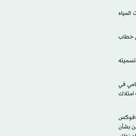
ق وشبكات المياه
في خطاب
وتسميته
نامي في
امتلاك
 «فوكس
ن بشأن