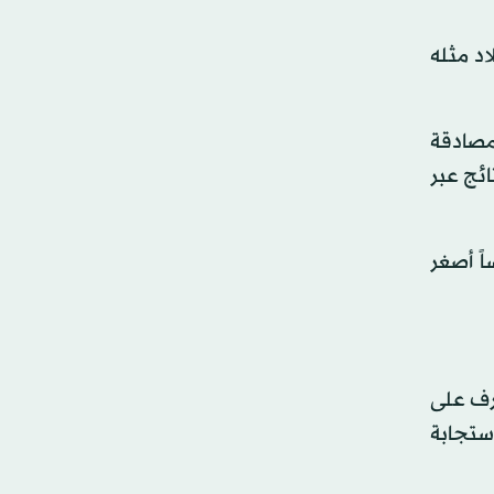
البلاد مثله
مصادقة
ائج عبر
ً أصغر
رف على
ستجابة