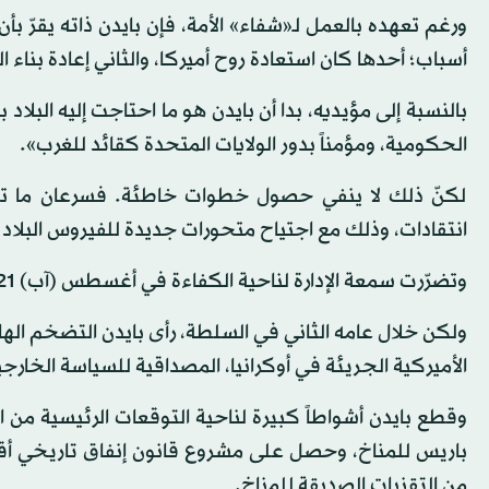
ورغم تعهده بالعمل لـ«شفاء» الأمة، فإن بايدن ذاته يقرّ بأن
أسباب؛ أحدها كان استعادة روح أميركا، والثاني إعادة بناء الب
بالنسبة إلى مؤيديه، بدا أن بايدن هو ما احتاجت إليه البلاد 
الحكومية، ومؤمناً بدور الولايات المتحدة كقائد للغرب».
لكنّ ذلك لا ينفي حصول خطوات خاطئة. فسرعان ما تحوّ
انتقادات، وذلك مع اجتياح متحورات جديدة للفيروس البلاد عام 1
وتضرّرت سمعة الإدارة لناحية الكفاءة في أغسطس (آب) 2021، بعد نهاية مهينة لحرب استمرت عشرين عاماً في أفغانستان.
ولكن خلال عامه الثاني في السلطة، رأى بايدن التضخم الهائل
الأميركية الجريئة في أوكرانيا، المصداقية للسياسة الخارجي
وقطع بايدن أشواطاً كبيرة لناحية التوقعات الرئيسية من ال
باريس للمناخ، وحصل على مشروع قانون إنفاق تاريخي أقرّ
من التقنيات الصديقة للمناخ.