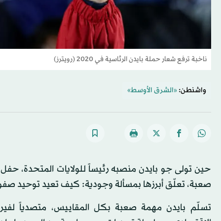
ناخبة ترفع شعار حملة بايدن الرئاسية في 2020 (رويترز)
واشنطن:
«الشرق الأوسط»
حين تولى جو بايدن منصبه رئيساً للولايات المتحدة، حفل ج
صعبة، تعلّق أبرزها بمسألة وجودية: كيف تعيد توحيد ص
تسلّم بايدن مهمة صعبة بكل المقاييس، متصدياً لف