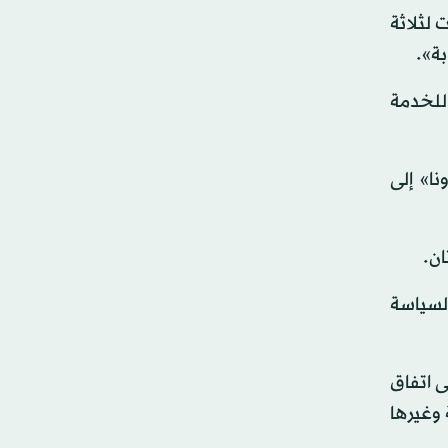
 لثلاثة
بة».
 للخدمة
ا» إلى
السياسة
ى اتفاق
 وغيرها