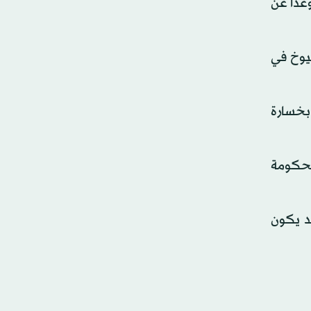
ير. وعدا عن
شيوخ في
 بخسارة
لحكومة
قد يكون