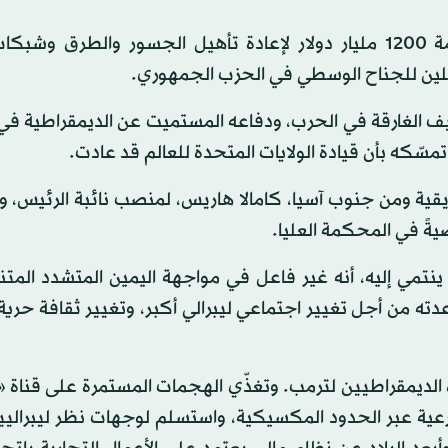
وبين إنجازاته المحلية أيضاً، تبنّي الكونغرس قانوناً بقيمة 1200 مليار دولار لإعادة تأهيل الجسور والطر
مثلين للجناح الوسطي في الحزب الجمهوري.
كييف الغارقة في الحرب، ودفاعه المستميت عن الديمقراطية 
تمسّكه بأن قيادة الولايات المتحدة للعالم قد عادت.
يقية ومن جنوب آسيا، كامالا هاريس، لمنصب نائبة الرئيس، 
ةً في المحكمة العليا.
ينتمي إليه، أنه غير فاعل في مواجهة اليمين المتشدد المت
من أجل تغيير اجتماعي ليبرالي أكبر، وتغيير ثقافة حرية 
الديمقراطيين لترمب. وتغذّي الهجمات المستمرة على قناة
عية عبر الحدود المكسيكية، واستسلم لوجهات نظر ليبراليي