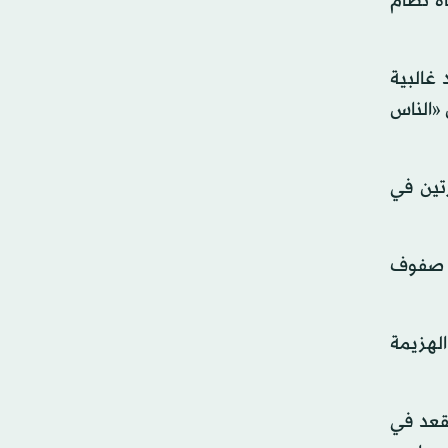
اه نظام
ت قبول بايدن 50 في المائة منذ عام 2021، ويعتقد غالبية
 المستمر، بأن «الناس
 الشيوخ لـ36 عاماً، وفشل لمرتين في
رين، حتى في صفوف
الهزيمة
قعد في