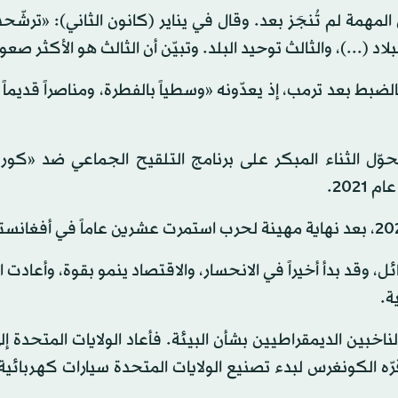
 المهمة لم تُنجَز بعد. وقال في يناير (كانون الثاني): «ترشّحت
لاد (...)، والثالث توحيد البلد. وتبيّن أن الثالث هو الأكثر صعو
بالضبط بعد ترمب، إذ يعدّونه «وسطياً بالفطرة، ومناصراً قديماً
ل الثناء المبكر على برنامج التلقيح الجماعي ضد «كورون
202.
، وقد بدأ أخيراً في الانحسار، والاقتصاد ينمو بقوة، وأعادت 
ة.
ناخبين الديمقراطيين بشأن البيئة. فأعاد الولايات المتحدة إل
ه الكونغرس لبدء تصنيع الولايات المتحدة سيارات كهربائية