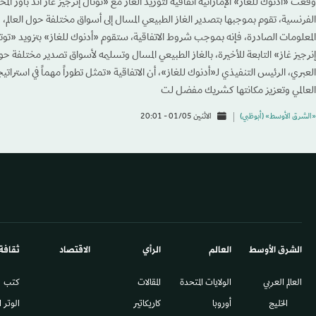
وقَّعت «أدنوك للغاز» الإماراتية اتفاقية لتوريد الغاز مع «توتال إنرجيز غاز آند باور ال
الفرنسية، تقوم بموجبها بتصدير الغاز الطبيعي المسال إلى أسواق مختلفة حول العال
المعلومات الصادرة، فإنه بموجب شروط الاتفاقية، ستقوم «أدنوك للغاز» بتزويد «توت
إنرجيز غاز» التابعة للأخيرة، بالغاز الطبيعي المسال وتسليمه لأسواق تصدير مختلفة حو
العبري، الرئيس التنفيذي لـ«أدنوك للغاز»، أن الاتفاقية «تمثل تطوراً مهماً في استرا
العالمي وتعزيز مكانتها كشريك مفضل لت
«الشرق الأوسط» (أبوظبي)
الاثنين 01/05 - 20:01
الشرق الأوسط​
العالم
الرأي
الاقتصاد
ثقافة
العالم العربي
الولايات المتحدة
المقالات
كتب
الخليج
أوروبا
كاريكاتير
الوتر 