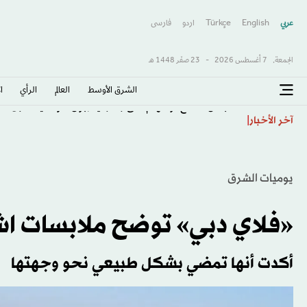
عربي
English
Türkçe
اردو
فارسى
الجمعة,
7 أغسطس 2026
-
23 صفَر 1448 هـ
الشرق الأوسط​
العالم
الرأي
ا
سبنس مدافع توتنهام على رادار ليفربول... وأندية أخرى
آخر الأخبار
يوميات الشرق
«فلاي دبي» توضح ملابسات اشتع
أكدت أنها تمضي بشكل طبيعي نحو وجهتها