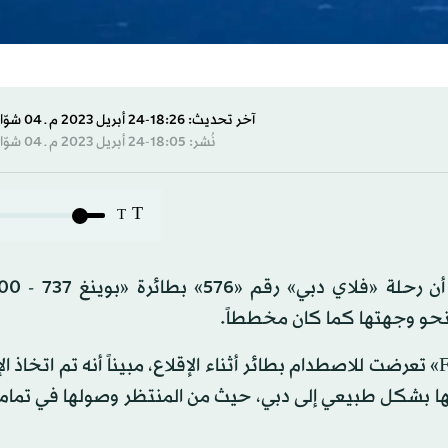
آخر تحديث: 18:26-24 أبريل 2023 م ـ 04 شوّال 1444 هـ
نُشر: 18:05-24 أبريل 2023 م ـ 04 شوّال 1444 هـ
T
T
نحو وجهتها كما كان مخططاً.
وأوضح متحدث باسم «فلاي دبي»، أن رحلتها رقم «576 FZ» تعرضت للاصطدام بطائر أثناء الإقلاع، مبيناً أنه تم ات
رحلتها بشكل طبيعي إلى دبي، حيث من المنتظر وصولها في تمام