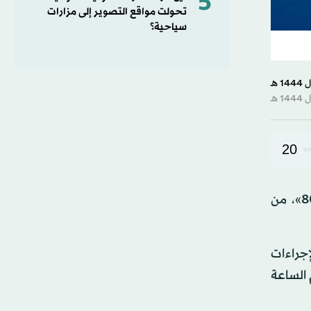
5
تحولت مواقع التصوير إلى مزارات
سياحية؟
20
أعلنت سلطة الطيران المدني في نيبال، اليوم (الاثنين)، أن رحلة «فلاي دبي» رقم «576» بطائرة «بوينغ 737 - 800»، من
خاذ الإجراءات
 الساعة