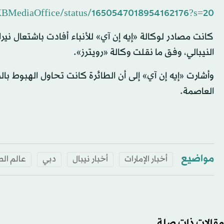
DXBMediaOffice/status/1650547018954162176?s=20
كانت مصادر لوكالة «إيه إن آي» للأنباء أفادت باشتعال نير
النيبالي، وفق ما نقلت وكالة «رويترز».
العاصمة.
مواضيع
أخبار الإمارات
أخبار نيبال
دبي
عالم الط
مقالات ذات صلة