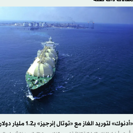
«أدنوك» لتوريد الغاز مع «توتال إنرجيز» بـ1.2 مليار دولار