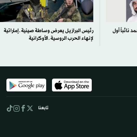
 نائباً أول
رئيس البرازيل يعرض وساطة صينية ـ إماراتية
لإنهاء الحرب الروسية ـ الأوكرانية
تابعنا