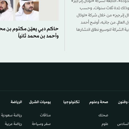
محدودة»، التابعة لشركة «توتال إنرجيز»
م، وذلك لمدة ثلاث سنوات. وحسب
ال إنرجيز» من خلال شركة «توتال
ل العالم. من جانبه، أوضح أحمد
حاكم دبي يعيّن مكتوم بن محمد
تيجية الشركة لتوسيع نطاق انتشارها
وأحمد بن محمد ثانياً
 وفنون
صحة وعلوم
تكنولوجيا
يوميات الشرق​
الرياضة
صحتك
مذاقات
رياضة سعودية
السادس​
علوم
سفر وسياحة
رياضة عربية