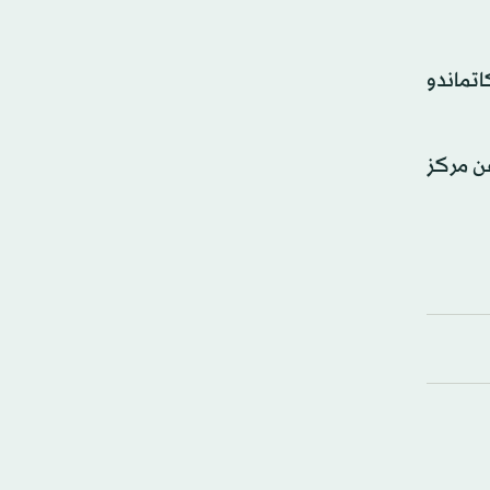
اتماندو
في نيبال، الذي يبعد نحو 6 كيلومترات عن مركز