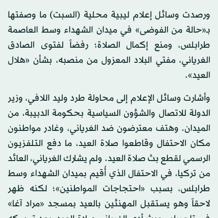
ورصدت وسائل إعلام ليبية محلية (السبت) ما وصفتها
بـ«حالة من الفوضى» في ميدان الشهداء وسط العاصمة
طرابلس، ومنع إكمال الصلاة؛ رفضاً لفتوى الصادق
الغرياني، مفتي البلاد المعزول من منصبه، بشأن «هلال
العيد».
وأشارت وسائل الإعلام إلى محاولة طرد وليد اللافي، وزير
الدولة للاتصال والشؤون السياسية بحكومة الدبيبة، من
الميدان. وهتف معترضون ضد الغرياني، وغادر مواطنون
مكان الاحتفال وقاطعوا صلاة العيد، ما دفع التلفزيون
الرسمي لقطع بث صلاة العيد. ولم يشارك الغرياني، العائد
من تركيا، في الاحتفال الذي أُقيم بميدان الشهداء وسط
طرابلس، بسبب «احتجاجات المواطنين»؛ لكنه ظهر
لاحقاً وهو يستقبل المهنئين بالعيد بمسجد «مراد آغا»