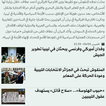
بحثت نجلاء المنقوش مع نظيرها وزير الخارجية الجزائري أحمد عطاف، خلال زيارة لها
أمس إلى الجزائر، فتح المعابر البرية والنقل البحري والجوي أمام حركة التجارة وتنقل
الأشخاص، بعد سنين طويلة من الإغلاق، بسبب الأزمة السياسية والأمنية في ليبيا.
وذكرت الخارجية الجزائرية في بيان أن الوزيرين بحثا قضايا جارية في الساحتين المغاربية
والعربية، منها تطورات ملف الصحراء، والمساعي العربية والدولية لوقف الاقتتال
وحقن الدماء في السودان. وأكد البيان أن عطاف تلقى من المنقوش «عرضا حول
آخر مستجدات العملية السياسية التي تقودها الأمم المتحدة، لإنهاء الأزمة في ليبيا».
الخميس 04/05 - 22:39
وفدان أميركي وفرنسي يبحثان في ليبيا تطوير
الجيش
المنقوش تبحث في الجزائر الانتخابات الليبية
وعودة الحركة على المعابر
«حبوب الهلوسة»... «سلاح قاتل» يستهدف
عقول الليبيين