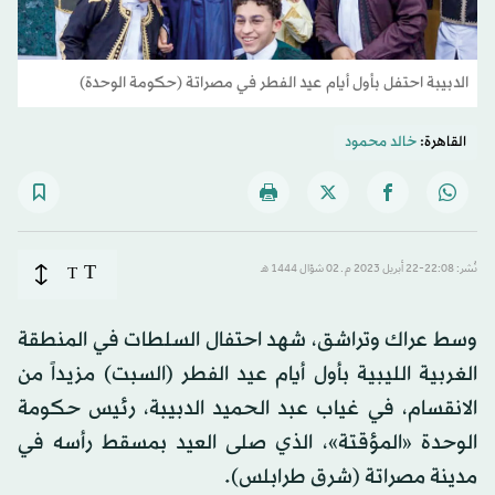
الدبيبة احتفل بأول أيام عيد الفطر في مصراتة (حكومة الوحدة)
القاهرة:
خالد محمود
T
نُشر: 22:08-22 أبريل 2023 م ـ 02 شوّال 1444 هـ
T
وسط عراك وتراشق، شهد احتفال السلطات في المنطقة
الغربية الليبية بأول أيام عيد الفطر (السبت) مزيداً من
الانقسام، في غياب عبد الحميد الدبيبة، رئيس حكومة
الوحدة «المؤقتة»، الذي صلى العيد بمسقط رأسه في
مدينة مصراتة (شرق طرابلس).