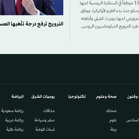
أعلنت روسيا اليوم (الأربعاء)، طرد عشرة دبلوماسيين نرويجيين رداً على طرد أوسلو 15 موظفاً في السفارة الروسية لديها
و منذ بدء الغزو لأوكرانيا. ووفق
لنرويجي لديها روبرت كفيلي وأبلغته
النرويج ترفع درجة تأهبها الع
 طرد النرويج الدبلوماسيين الروس.
 وفنون
صحة وعلوم
تكنولوجيا
يوميات الشرق​
الرياضة
صحتك
مذاقات
رياضة سعودية
السادس​
علوم
سفر وسياحة
رياضة عربية
بيئة
لمسات الموضة
رياضة عالمية