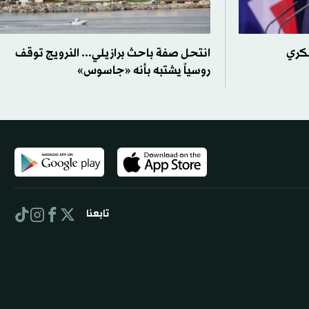
سكري
انتحل صفة باحث برازيلي... النرويج توقف
روسياً يشتبه بأنه «جاسوس»
تابعنا