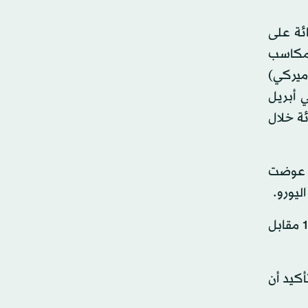
مدرجة في البورصة، اللتان تمثّلان 2,4 و0,1 في المائة على
أول مكاسب
أميركي)
ي أبريل
ية مقابل ست عملات رئيسية أخرى، بنسبة 0.2 في المائة خلال
ت عوضت
ليورو.
وتراجع اليورو 0.1 في المائة إلى 1.0959 مقابل الدولار، لكنه تعافى من أدنى مستوى سجله خلال الجلسة عند 1.0938 مقابل
كيد أن