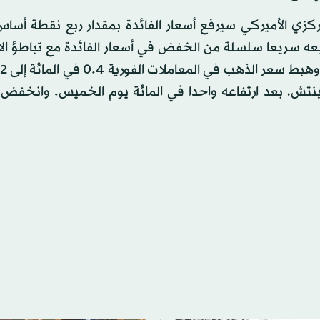
ركزي الأميركي سيرفع أسعار الفائدة بمقدار ربع نقطة أسا
يتبعه سريعا سلسلة من الخفض في أسعار الفائدة مع تباطؤ ال
في الأثناء، تراجع
ونصة) بحلول الساعة 06:12 بتوقيت غرينتش، بعد ارتفاعه واحدا في المائة يوم الخميس. وان