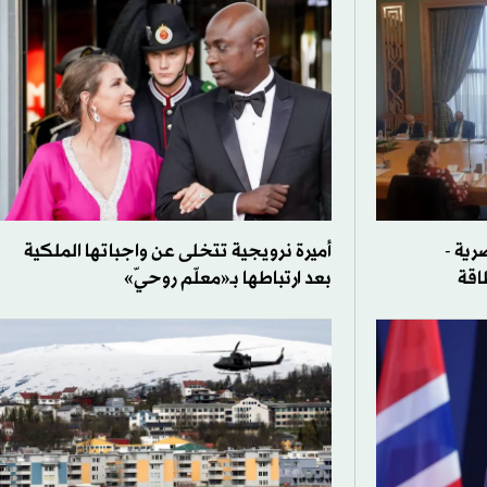
رية -
أميرة نرويجية تتخلى عن واجباتها الملكية
اقة
بعد ارتباطها بـ«معلّم روحيّ»