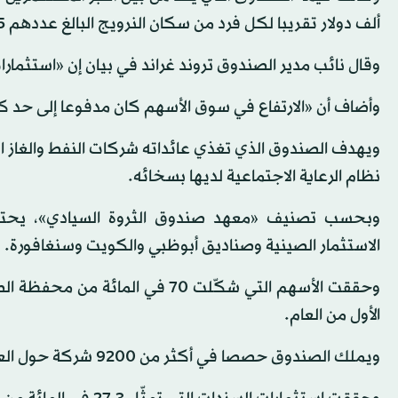
ألف دولار تقريبا لكل فرد من سكان النرويج البالغ عددهم 5,5 مليون.
وقال نائب مدير الصندوق تروند غراند في بيان إن «استثمار
وأضاف أن «الارتفاع في سوق الأسهم كان مدفوعا إلى حد كبي
ويهدف الصندوق الذي تغذي عائداته شركات النفط والغاز الن
نظام الرعاية الاجتماعية لديها بسخائه.
وبحسب تصنيف «معهد صندوق الثروة السيادي»، يحتل ا
الاستثمار الصينية وصناديق أبوظبي والكويت وسنغافورة.
الأول من العام.
ويملك الصندوق حصصا في أكثر من 9200 شركة حول العالم تمثّل 1,5 في المائة من إجمالي القيمة السوقية.