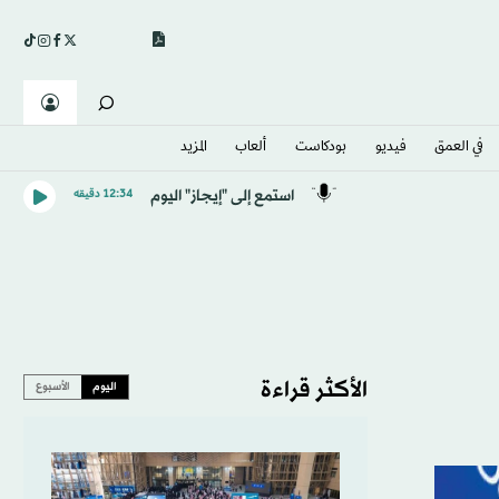
في العمق
فيديو
بودكاست
ألعاب
المزيد
استمع إلى "إيجاز" اليوم
12:34 دقيقه
الأكثر قراءة
اليوم
الأسبوع