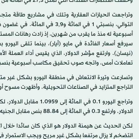
وحققت استثمارات السندات التي تمثّل 27,3 في المائة من الأصول مكاسب نسبتها 2,7 في المائة خلال الفترة ذاتها.
التوالي، بنسبتي 1 في المائة و
أسبوعية له منذ ما يقرب من شهرين، إذ زادت رهانات المست
سيرفع أسعار الفائدة في مايو (أيار)، بينما تلقى اليور
تعاملات أمس، واتجه صوب تحقيق مكاسب أسبوعية بنسبة 0.4 في المائة، وهي الأولى له منذ أواخر فبراير (شب
وتسارعت وتيرة الانتعاش في منطقة اليورو بشكل غير 
التراجع المتزايد في الصناعات التحويلية. وأظهرت مسوح أو
الدولار. وارتفع 0.3 في المائة إلى 88.84 بنس مقابل الجنيه الإسترليني.
لكن الحديث عن هيمنة الدولار هو الذي كان سائدا خلال 
التضخم لا يزال مرتفعا بشكل غير مريح ويجب الاستمرار في 