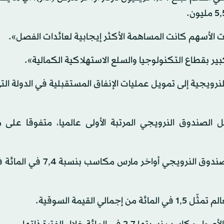
ات الأسهم كانت المساهمة الأكثر إيجابية لعائدات الفصل».
ر بقطاع التكنولوجيا والسلع الاستهلاكية الكمالية».
رويجية إلى تمويل عمليات الإنفاق المستقبلية في الدولة ال
لصندوق النرويجي المرتبة الأولى عالميا، متفوقا على
وحققت الأسهم التي شكّلت 70 في المائة من محفظة الصندوق النرويجي أو