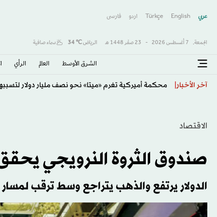
عربي
English
Türkçe
اردو
فارسى
الجمعة,
7 أغسطس 2026
-
23 صفَر 1448 هـ
الرياض
℃
34
سماء صافية
الشرق الأوسط​
العالم
الرأي
ا
تفشي الكوليرا في تشاد يودي بحياة 13 شخصا
آخر الأخبار
الاقتصاد
صندوق الثروة النرويجي يحقق 84 مليار دولار في 3 أشه
الدولار يرتفع والذهب يتراجع وسط ترقب لمسار ال