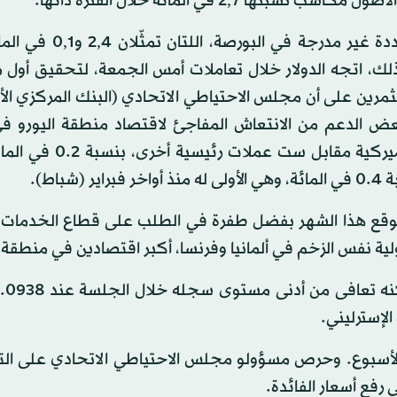
وتراجعت الحيازات العقارية وتلك في مشاريع طاقة متجددة غير 
3,9 في المائة. في غضون ذلك، اتجه الدولار خلال تعاملات أمس الجمعة، لتحقيق 
ثمرين على أن مجلس الاحتياطي الاتحادي (البنك المركزي ال
و بعض الدعم من الانتعاش المفاجئ لاقتصاد منطقة اليورو ف
(نيسان). وارتفع مؤشر الدولار، الذي يقيس أداء العملة الأميرك
اط).
متوقع هذا الشهر بفضل طفرة في الطلب على قطاع الخدما
لية نفس الزخم في ألمانيا وفرنسا، أكبر اقتصادين في منطقة ا
الأسبوع. وحرص مسؤولو مجلس الاحتياطي الاتحادي على التأ
رفع أسعار الفائدة.