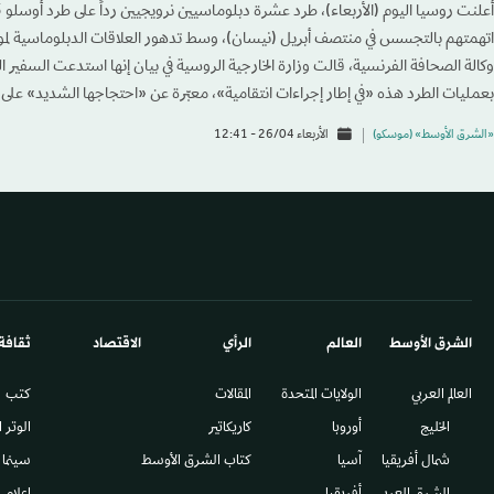
اتهمتهم بالتجسس في منتصف أبريل (نيسان)، وسط تدهور العلاقات الدبلوماسية لموسك
وكالة الصحافة الفرنسية، قالت وزارة الخارجية الروسية في بيان إنها استدعت السفير ا
بعمليات الطرد هذه «في إطار إجراءات انتقامية»، معبّرة عن «احتجاجها الشديد» على
«الشرق الأوسط» (موسكو)
الأربعاء 26/04 - 12:41
الشرق الأوسط​
العالم
الرأي
الاقتصاد
ثقافة
العالم العربي
الولايات المتحدة
المقالات
كتب
الخليج
أوروبا
كاريكاتير
الوتر 
شمال أفريقيا
آسيا
كتاب الشرق الأوسط
سينما