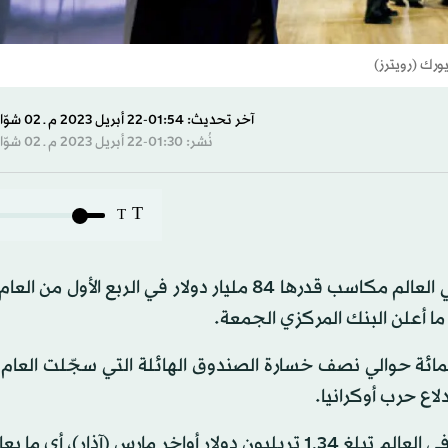
ورك (رويترز)
آخر تحديث: 01:54-22 أبريل 2023 م ـ 02 شوّال 1444 هـ
نُشر: 01:30-22 أبريل 2023 م ـ 02 شوّال 1444 هـ
T
T
سجّل صندوق الثروة السيادي النرويجي الذي يعد الأكبر في العالم مكاسب قدرها 84 مليار دولار في الرب
 أعلن البنك المركزي الجمعة.
أداء القوي الذي يعادل عائدات نسبتها 5,9 في المائة حوالي نصف خسارة الصندوق الهائلة التي سجّلت 