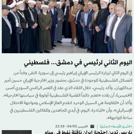
اليوم الثاني لرئيسي في دمشق... فلسطيني
في اليوم الثاني لزيارة الرئيس الإيراني إبراهيم رئيسي إلى سوريا، التقى وفداً من
الفصائل الفلسطينية الموجودة في دمشق، بحضور وزير الخارجية الإيراني حسين أمير
عبداللهيان. وأكد رئيسي، خلال اللقاء الذي عقد في القصر الرئاسي السوري أمس
(الخميس)، أن بلاده «تعتبر دائماً القضية الفلسطينية أولوية في سياستها الخارجية».
وأكد أن «المقاومة هي السبيل الوحيد لتقدم العالم الإسلامي ومواجهة الاحتلال
الإسرائيلي»، وأن «المبادرة، اليوم، في أيدي المجاهدين والمقاتلين الفلسطينيين في
ساحة المواجهة».
«الشرق الأوسط» (دمشق)
الخميس 04/05 - 22:59
باريس تدين احتجاز إيران ناقلة نفط في مياه