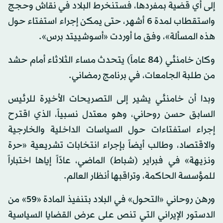
إلى أي قضية بمفردها، فستنخرط البلاد في نقاش وحجج
واستقطاب لمدة 6 أشهر، حتى يمكن إجراء استفتاء حول
هذه المسألة»، وفق ما أوردت «أسوشييتد برس».
وكان خامنئي (84 عاماً) يتحدث مساء الثلاثاء أمام حشد
من طلبة الجامعات، في برنامج رمضاني.
وبدا أن خامنئي يشير إلى التصريحات الأخيرة للرئيس
السابق حسن روحاني، وهو معتدل نسبياً، الذي اقترح
إجراء استفتاءات حول السياسات الداخلية والخارجية
والاقتصاد، وطالب أيضاً بإجراء انتخابات تشريعية «حرة
ونزيهة» في فبراير (شباط) الماضي، عادّاً إياها اختباراً
للمؤسسة الحاكمة، وتراقبها أنظار العالم.
ورهن روحاني «التحول» في البلاد بتنفيذ المادة «59» من
الدستور الإيراني التي تنص على عرض القضايا السياسية