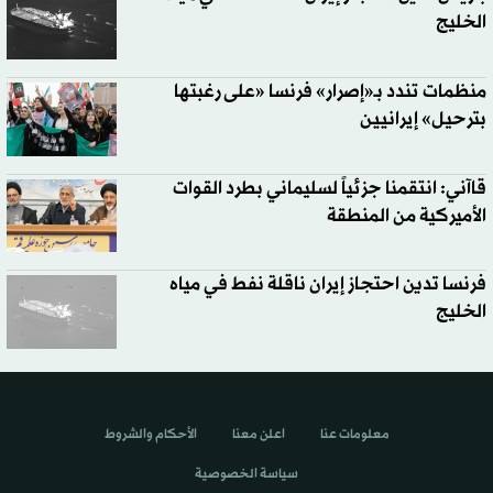
الخليج
منظمات تندد بـ«إصرار» فرنسا «على رغبتها
بترحيل» إيرانيين
قاآني: انتقمنا جزئياً لسليماني بطرد القوات
الأميركية من المنطقة
فرنسا تدين احتجاز إيران ناقلة نفط في مياه
الخليج
معلومات عنا
اعلن معنا
الأحكام والشروط
سياسة الخصوصية