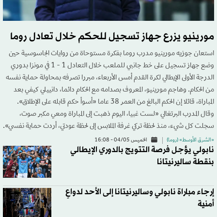
مورينيو يزرع جهاز تسجيل للحكم خلال تعادل روما
استعان جوزيه مورينيو مدرب روما بفكرة مستوحاة من روايات الجاسوسية حين
وضع جهاز تسجيل على خط جانبي للملعب خلال التعادل 1 - 1 في مونزا بدوري
الدرجة الأولى الإيطالي لكرة القدم أمس الأربعاء، مبررا تصرفه بمحاولة حماية نفسه
من الحكام. وهاجم مورينيو، المعروف بصدامه مع الحكام دائما، دانييلي كيفي بعد
المباراة، قائلا إن الحكم البالغ من العمر 38 عاما «أسوأ حكم قابله على الإطلاق».
وقال المدرب البرتغالي «لست غبيا، اليوم ذهبت إلى المباراة ومعي مكبر صوت،
سجلت كل شيء، منذ لحظة تركي غرفة الملابس إلى لحظة عودتي، أردت حماية نفسي».
«الشرق الأوسط» (روما)
الخميس 04/05 - 16:08
نابولي يؤجل فرصة التتويج بالدوري الإيطالي
بنقطة ساليرنيتانا
إرجاء مباراة نابولي وساليرنيتانا إلى الأحد لدواعٍ
أمنية