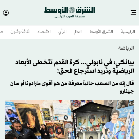
الرئيسية
الشرق الأوسط​
العالم
الرأي
الاقتصاد
ثقافة وفنون
صح
الرياضة
بيانكي: في نابولي... كرة القدم تتخطى الأبعاد
الرياضية ونريد استرجاع الحق!
قال إنه من الصعب حالياً معرفة مَن هو أقوى مارادونا أو سان
جينارو