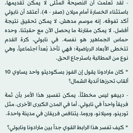
- لقد تعلمت أن النصيحة المثلى لا يمكن تقديمها.
باستثناء الخسارة أمام ميلان (صفر - 4). أعتقد أن نابولي
أكد تفوقه. إنه موسم مدهش، لا يمكن تحقيق نتيجة
أفضل. لا يمكن مقارنة ما يحصل الآن مع حقبتنا. وحده
حماس الجماهير هو نفسه. في نابولي، كرة القدم
تتخطى الأبعاد الرياضية؛ فهي تأخذ بُعداً اجتماعياً، وهي
نوع من المطالبة باسترجاع الحق.
* كان مارادونا يقول إن الفوز بسكوديتو واحد يساوي 10
ألقاب تحرزها أندية الشمال؟
- دييغو ليس مخطئاً. يمكن تفسير هذا الأمر بأن ثمة
فريقاً واحداً في نابولي. أما في المدن الكبرى الأخرى، مثل
تورينو، وميلانو، وروما، يتنافس فريقان في مدينة واحدة.
* كيف تفسر هذا الرابط القوي جداً بين مارادونا ونابولي؟