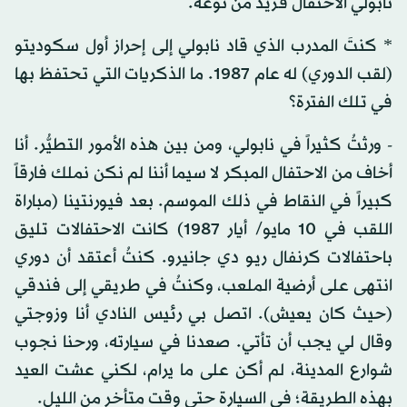
نابولي الاحتفال فريد من نوعه.
* كنتَ المدرب الذي قاد نابولي إلى إحراز أول سكوديتو
(لقب الدوري) له عام 1987. ما الذكريات التي تحتفظ بها
في تلك الفترة؟
- ورثتُ كثيراً في نابولي، ومن بين هذه الأمور التطيُّر. أنا
أخاف من الاحتفال المبكر لا سيما أننا لم نكن نملك فارقاً
كبيراً في النقاط في ذلك الموسم. بعد فيورنتينا (مباراة
اللقب في 10 مايو/ أيار 1987) كانت الاحتفالات تليق
باحتفالات كرنفال ريو دي جانيرو. كنتُ أعتقد أن دوري
انتهى على أرضية الملعب، وكنتُ في طريقي إلى فندقي
(حيث كان يعيش). اتصل بي رئيس النادي أنا وزوجتي
وقال لي يجب أن تأتي. صعدنا في سيارته، ورحنا نجوب
شوارع المدينة، لم أكن على ما يرام، لكني عشت العيد
بهذه الطريقة؛ في السيارة حتى وقت متأخر من الليل.