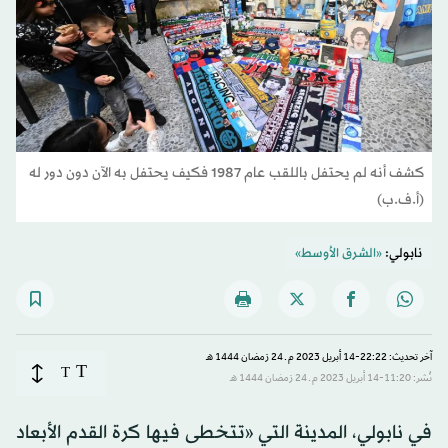
كشف أنه لم يحتفل باللقب عام 1987 فكيف يحتفل به الآن دون دور له
(أ.ف.ب)
نابولي:
«الشرق الأوسط»
آخر تحديث: 22:22-14 أبريل 2023 م ـ 24 رَمضان 1444 هـ
T
T
نُشر: 11:20-14 أبريل 2023 م ـ 24 رَمضان 1444 هـ
في نابولي، المدينة التي «تتخطى فيها كرة القدم الأبعاد