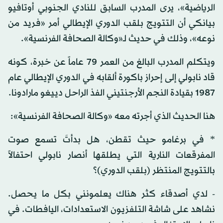
الرياضية»، يرى المدرب السابق للنادي الجنوبي أوتافيو
بيانكي أن التتويج بلقب الدوري الإيطالي أمر «فريد من
نوعه»، وذلك في حديث لـ«وكالة الصحافة الفرنسية».
ويتكلم المدرب البالغ من العمر 79 عاماً عن خبرة، كونه
قاد نابولي إلى إحراز باكورة ألقابه في الدوري الإيطالي عام
1987 بقيادة النجم الأرجنتيني الفذ الراحل دييغو مارادونا.
هنا الحديث الذي أجرته معه «وكالة الصحافة الفرنسية»:
* في برغامو حيث تقطن، هل بدأتَ تسمع صوت
المفرقعات النارية التي يطلقها أنصار نابولي احتفالاً
بالتتويج المنتظر (بلقب الدوري)؟
- لدي أصدقاء كثر هناك يعلمونني بكل ما يحصل.
نشاهد على شاشة التلفزيون الاستعدادات، اليافطات. في