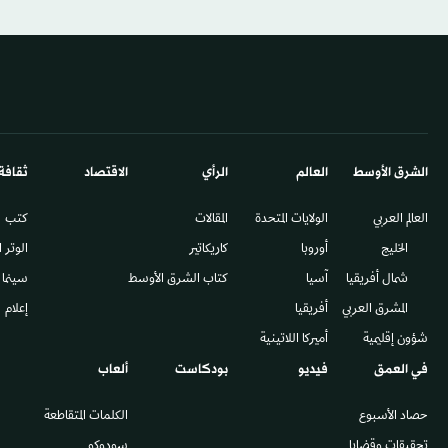
الشرق الأوسط​
العالم
الرأي
الاقتصاد
ثقافة
العالم العربي
الولايات المتحدة
المقالات
كتب
الخليج
أوروبا
كاريكاتير
الوتر 
شمال أفريقيا
آسيا
كتاب الشرق الأوسط
سينما
المشرق العربي
أفريقيا
إعلام
شؤون إقليمية
أميركا اللاتينية
في العمق
فيديو
بودكاست
ألعاب
حصاد الأسبوع
الكلمات المتقاطعة
تحقيقات وقضايا
سودوكو