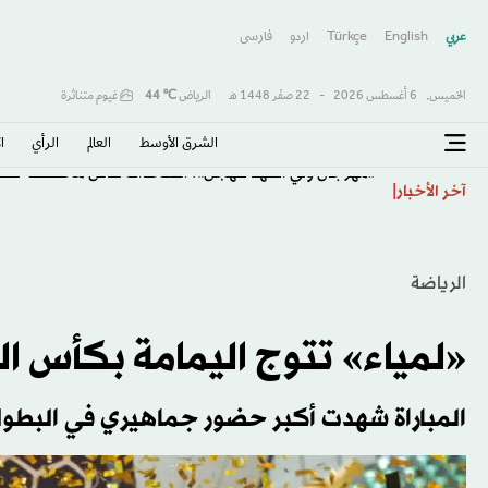
عربي
English
Türkçe
اردو
فارسى
الخميس,
6 أغسطس 2026
-
22 صفَر 1448 هـ
الرياض
℃
44
غيوم متناثرة
الشرق الأوسط​
العالم
الرأي
ا
«مهرجان ولي العهد للهجن»: استحداث كأس مخصصة للسعو
آخر الأخبار
الرياضة
«لمياء» تتوج اليمامة بكأس ا
المباراة شهدت أكبر حضور جماهيري في البطول