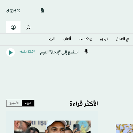
في العمق
فيديو
بودكاست
ألعاب
المزيد
استمع إلى "إيجاز" اليوم
12:34 دقيقه
الأكثر قراءة
اليوم
الأسبوع