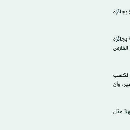
د ثالثاً ليفوز بجائزة
 بجائزة
 الفارس
ات لكسب
ر، وأن
اً مثل