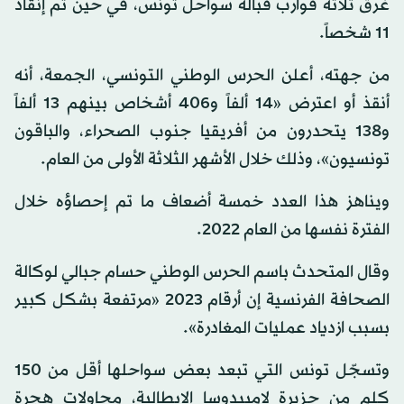
غرق ثلاثة قوارب قبالة سواحل تونس، في حين تم إنقاذ
11 شخصاً.
من جهته، أعلن الحرس الوطني التونسي، الجمعة، أنه
أنقذ أو اعترض «14 ألفاً و406 أشخاص بينهم 13 ألفاً
و138 يتحدرون من أفريقيا جنوب الصحراء، والباقون
تونسيون»، وذلك خلال الأشهر الثلاثة الأولى من العام.
ويناهز هذا العدد خمسة أضعاف ما تم إحصاؤه خلال
الفترة نفسها من العام 2022.
وقال المتحدث باسم الحرس الوطني حسام جبالي لوكالة
الصحافة الفرنسية إن أرقام 2023 «مرتفعة بشكل كبير
بسبب ازدياد عمليات المغادرة».
وتسجّل تونس التي تبعد بعض سواحلها أقل من 150
كلم من جزيرة لامبيدوسا الإيطالية، محاولات هجرة