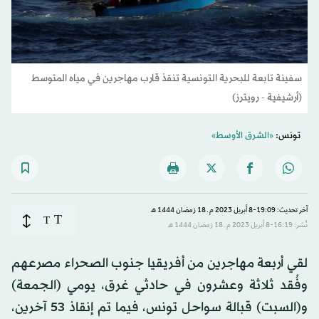
سفينة تابعة للبحرية التونسية تنقذ قارب مهاجرين في مياه المتوسط
(أرشيفية - رويترز)
تونس:
«الشرق الأوسط»
آخر تحديث: 19:09-8 أبريل 2023 م ـ 18 رَمضان 1444 هـ
T
T
نُشر: 16:19-8 أبريل 2023 م ـ 18 رَمضان 1444 هـ
لقي أربعة مهاجرين من أفريقيا جنوب الصحراء مصرعهم
وفُقد ثلاثة وعشرون في حادثي غرق، يومي (الجمعة)
و(السبت) قبالة سواحل تونس، فيما تم إنقاذ 53 آخرين،