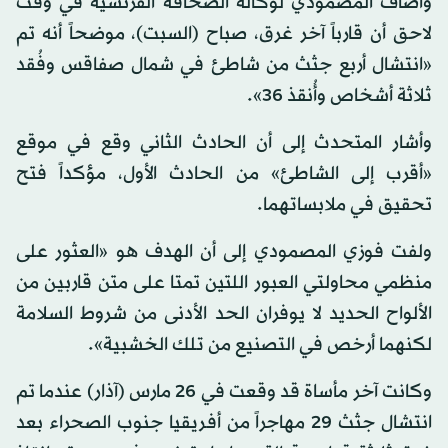
وأضاف المصمودي لوكالة الصحافة الفرنسية في وقت
لاحق أن قارباً آخر غرق، صباح (السبت)، موضحاً أنه تم
«انتشال أربع جثث من شاطئ في شمال صفاقس وفُقد
ثلاثة أشخاص وأُنقذ 36».
وأشار المتحدث إلى أن الحادث الثاني وقع في موقع
«أقرب إلى الشاطئ» من الحادث الأول، مؤكداً فتح
تحقيق في ملابساتهما.
ولفت فوزي المصمودي إلى أن الهدف هو «العثور على
منظمي محاولتي العبور اللتين تمتا على متن قاربين من
الألواح الحديد لا يوفران الحد الأدنى من شروط السلامة
لكنهما أرخص في التصنيع من تلك الخشبية».
وكانت آخر مأساة قد وقعت في 26 مارس (آذار) عندما تم
انتشال جثث 29 مهاجراً من أفريقيا جنوب الصحراء بعد