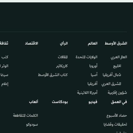
الشرق الأوسط​
العالم
الرأي
الاقتصاد
ثقافة
العالم العربي
الولايات المتحدة
المقالات
كتب
الخليج
أوروبا
كاريكاتير
الوتر 
شمال أفريقيا
آسيا
كتاب الشرق الأوسط
سينما
المشرق العربي
أفريقيا
إعلام
شؤون إقليمية
أميركا اللاتينية
في العمق
فيديو
بودكاست
ألعاب
حصاد الأسبوع
الكلمات المتقاطعة
تحقيقات وقضايا
سودوكو