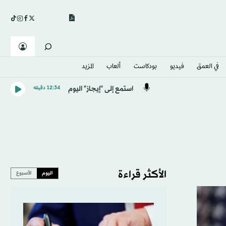
في العمق
فيديو
بودكاست
ألعاب
المزيد
استمع إلى "إيجاز" اليوم
12:34 دقيقه
الأكثر قراءة
اليوم
الأسبوع