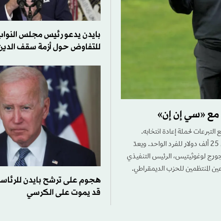
بايدن يدعو رئيس مجلس النواب
للتفاوض حول أزمة سقف الدين
مع «سي إن إن»
التبرعات لحملة إعادة انتخابه.
ويستضيف الحفل المدير التنفيذي السابق لشركة «بلاكستون»، وتصل قيمة التذكرة إلى 25 ألف دولار للفرد الواحد. ويعدّ
جورج لوغوثيتيس، الرئيس التنفيذي
رعين المنتظمين للحزب الديمقراطي.
هجوم على ترشح بايدن للرئاس
قد يموت على الكرسي