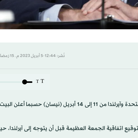
نُشر: 12:44-5 أبريل 2023 م ـ 15 رَمضان 1444 هـ
T
T
يقوم الرئيس الأميركي جو بايدن بجولة تشمل المملكة المتحدة وآيرلندا من 11 إلى 14 أبريل (نيسان) حس
وقيع اتفاقية الجمعة العظيمة قبل أن يتوجه إلى آيرلندا، ح