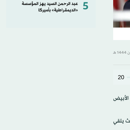
5
عبد الرحمن السيد يهز المؤسسة
«الديمقراطية» بأميركا
20
بما أعلن البيت الأبيض
يث يلقي