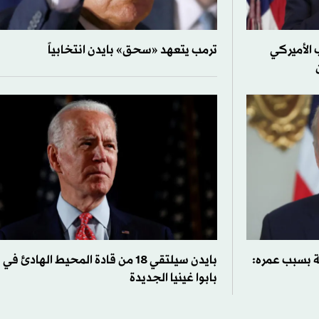
 الأميركي
ترمب يتعهد «سحق» بايدن انتخابياً
ة بسبب عمره:
بايدن سيلتقي 18 من قادة المحيط الهادئ في
بابوا غينيا الجديدة