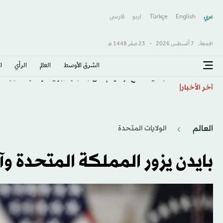
عربي
English
Türkçe
اردو
فارسى
الجمعة,
7 أغسطس 2026
-
23 صفَر 1448 هـ
الشرق الأوسط​
العالم
الرأي
ا
سبنس مدافع توتنهام على رادار ليفربول... وأندية أخرى
آخر الأخبار
العالم
الولايات المتحدة​
بايدن يزور المملكة المتحدة وآي