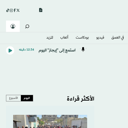
في العمق
فيديو
بودكاست
ألعاب
المزيد
استمع إلى "إيجاز" اليوم
12:34 دقيقه
الأكثر قراءة
اليوم
الأسبوع