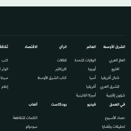
الشرق الأوسط​
العالم
الرأي
الاقتصاد
ثقافة
العالم العربي
الولايات المتحدة
المقالات
كتب
الخليج
أوروبا
كاريكاتير
الوتر 
شمال أفريقيا
آسيا
كتاب الشرق الأوسط
سينما
المشرق العربي
أفريقيا
إعلام
شؤون إقليمية
أميركا اللاتينية
في العمق
فيديو
بودكاست
ألعاب
حصاد الأسبوع
الكلمات المتقاطعة
تحقيقات وقضايا
سودوكو