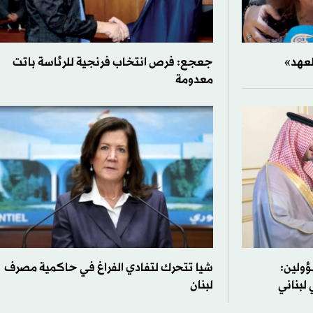
لعهد»
جعجع: فرص انتخاب فرنجية للرئاسة باتت
معدومة
ؤولين:
شيا تتحرك لتفادي الفراغ في حاكمية مصرف
لبناني
لبنان