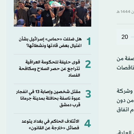
20
1
هل ضللت «حماس» إسرائيل بشأن
اغتيال بعض قادتها ونشطائها؟
اصفة من
2
قوى حليفة للحكومة العراقية
مناقصات
تتراجع عن حصر السلاح ومكافحة
الفساد
3
 تصريف الأعمال نجيب ميقاتي ووزير الأشغال علي حمية، أعلنا الاثنين عن اتفاق مع شركتي «LAT» وشركة
مقتل شخصين وإصابة 13 في انفجار
عبوة ناسفة بحافلة بمدينة جرمانا
لي وتشغيله بقيمة تصل إلى 122 مليون دولار على مدى 25 عاماً، من دون
قرب دمشق
م اتفاق
4
الائتلاف الحاكم في بغداد يتوعد
فصائل «خارجة عن القانون»
لعلية،