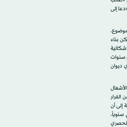
 «طالب
دعا إلى
لموضوع،
كن بناء
إشكالية
لا تتعدى سنوات
أي ديوان
لأشغال
 القرار
 إلى أن
ل 3 ملايين سائح إضافي سنوياً،
حق الحصري