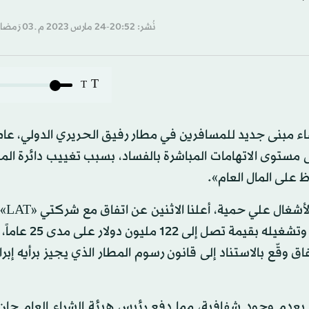
نُشر: 20:52-24 مارس 2023 م ـ 03 رَمضان 1444 هـ
T
T
نشاء مبنى جديد للمسافرين في مطار رفيق الحريري الدولي، ع
لى مستوى الاتهامات المباشرة بالفساد، بسبب تغييب دائرة ال
ظ على المال العام».
وكان رئيس حكومة
«DAA» لبناء مبنى «المسافرين 2» في مطار بيروت الدو
فاق وقّع بالاستناد إلى قانون رسوم المطار الذي يجيز برأيه إبرا
عدم وجود شفافية، مما دفع رئيس هيئة الشراء العام جان ا