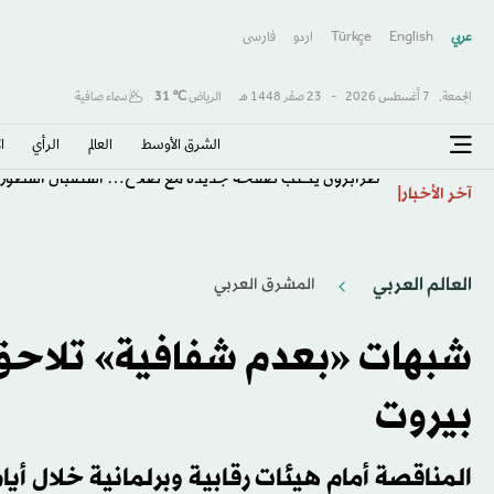
عربي
English
Türkçe
اردو
فارسى
الجمعة,
7 أغسطس 2026
-
23 صفَر 1448 هـ
الرياض
℃
31
سماء صافية
الشرق الأوسط​
العالم
الرأي
ا
طرابزون يكتب صفحة جديدة مع صلاح… استقبال أسطور
آخر الأخبار
العالم العربي
المشرق العربي
شبهات «بعدم شفافية» تلاحق 
بيروت
المناقصة أمام هيئات رقابية وبرلمانية خلال أيا