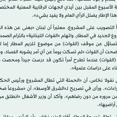
الأسبوع المقبل بين أيدي الجهات الرقابية المعنية المختصة 
 هذا الإطار يضلل الرأي العام ولا يفيد بشيء».
 التصويب على المشروع، معتبراً أن لبنان «بغنى عن هذه ال
ع الجديد في المطار، واتهام «القوات اللبنانية» بالتزام الصمت
«التساؤل عن موقف (القوات) من موضوع تلزيم المطار إما ل
وضحت أن القوات «لم تسكت يوماً عن أي أمر يشوبه الفساد، و
ن (القوات) عندما تطرح أمراً تكون قد درست جيداً ومحصت 
اء على دراسات علمية».
 نقولا نحّاس، أن «الحملة التي تطال المشروع ورئيس الحك
ات». ورأى في تصريح لـ«الشرق الأوسط»، أن «مشروعاً ضخما
 من مروره من دون رضاهم». وأكد أن وزير الأشغال «انطلق م
أراضيها».