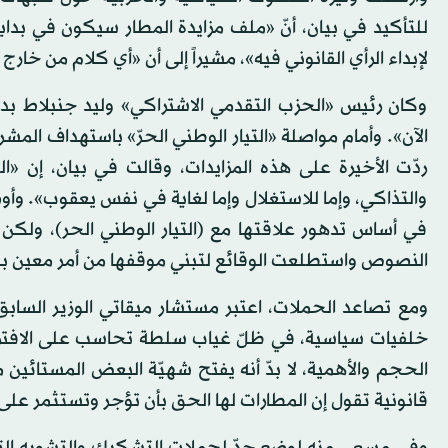
للتأكيد في بيان، أنّ «ملف مزايدة المطار سيكون في بداية 
لإبداء الرأي القانوني فيه»، مشيراً إلى أن «أي كلام من خارج
وكان رئيس «الحزب التقدمي الاشتراكي» وليد جنبلاط بدأ
الآن». وأمام مواصلة «التيار الوطني الحرّ» باستهداف المشرو
ردّت الأخيرة على هذه المزايدات، وقالت في بيان، إن 
والتذاكي، وإما للاستغلال وإما لغاية في نفس يعقوب». وأ
في أساس تدهور علاقتها مع (التيار الوطني الحر)، ولك
النصوص واستطلعت الوقائع لتبني موقفها من أمر معين بن
ومع تصاعد الحملات، اعتبر مستشار ميقاتي الوزير السابق
خلفيات سياسية، في ظلّ غياب سلطة تحاسب على الافتراء
الحجم والأهمية، لا بدّ أنه يفتح شهيّة البعض المستائين
قانونية تقول إن المطارات لها الحق بأن تؤجر وتستثمر على 