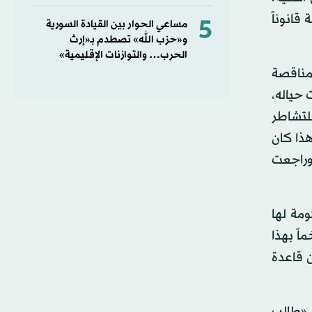
قانوناً
5
مساعي الحوار بين القيادة السورية
و«حزب الله» تصطدم بـ«إرث
الحرب… والتوازنات الإقليمية»
مناقصة
 حياله،
لتشاطر
هذا كان
وراجعت
ومة لها
ً بهذا
ن قاعدة