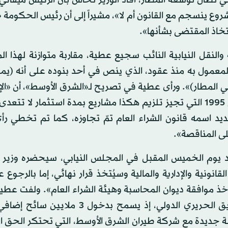
تطال توسعة المطار، أفاد الوزير نحّاس بأن الرئيس ميقاتي
شروع ينسجم مع القانون أم لا»، مشيراً إلى أن رئيس الحكومة «
تخاذ المقتضى بشأنها».
 والنقل النيابية النائب سجيع عطية، مقاربة متوازنة لهذا ا
لمعمول به منذ عقود، الذي ينص في أحد بنوده على أنه (يم
 المطار)». ورأى عطية في تصريح لـ«الشرق الأوسط»، أن «ال
تكمن في أن الاستشارة الصادرة عن هيئة التشريع في عام 1995 التي تجيز تلزيم هكذا مشاريع بمدة استثمار 
وجود قانون جديد اسمه قانون الشراء العام تمّ تجاوزه، كما تم تخطي ر
ى المناقصة».
يوم الخميس المقبل في المجلس النيابي، سيحضره وزير ا
نونية والإدارية والمالية وسيُتخذ قرار نهائي، إما بالرجوع عن
 أخذ موافقة ديوان المحاسبة وهيئة الشراء العام». ولفت عطية
«إنشاء مبنى جديد للمسافرين يحقق متطلبات مطار رفيق الحريري الدولي، إذ يسمح بدخو
ت دولار، ويخلق منافسة جديدة مع شركة طيران الشرق الأوسط، التي تحتكر ال