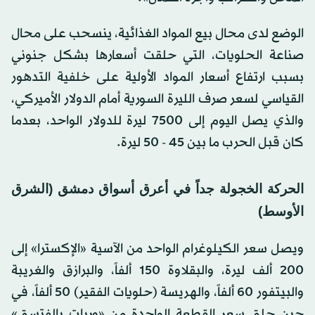
الوضع لدى محال بيع المواد الغذائية، ينسحب على محال
صناعة الحلويات، التي حلقت أسعارها بشكل جنوني
بسبب ارتفاع أسعار المواد الأولية على خلفية التدهور
القياسي لسعر صرف الليرة السورية أمام الدولار الأميركي،
والذي يصل اليوم إلى 7500 ليرة للدولار الواحد، بعدما
كان قبل الحرب ما بين 45 - 50 ليرة.
الحركة الخجولة جداً في أعرق أسواق دمشق (الشرق
الأوسط)
ويصل سعر الكيلوغرام الواحد من الآسية «الإكسترا» إلى
200 ألف ليرة، والبقلاوة 150 ألفاً، والبرازق والغريبة
والبيتفور 60 ألفاً، والهريسة (حلويات الفقير) 50 ألفاً، في
حين حلق سعر القطعة الواحدة من «وربات بالفتسق»