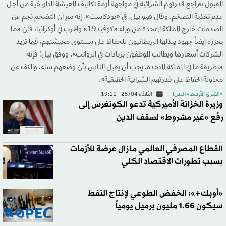
القبول بتراجع قدرتهم الشرائية في مواجهة أزمة تكاليف المعيشة التاريخية من أجل
عدم تغذية التضخم. وقال هيو بيل، في «بودكاست»، إنه مع أن التضخم نجم عن
الصدمات خارج المملكة المتحدة من وباء «كوفيد19» والحرب في أوكرانيا، فإن «ما
يعززه أيضاً جهود يبذلها البريطانيون للحفاظ على مستوى معيشتهم، فيما تزيد
الشركات أسعارها ويطالب الموظفون بزيادات في الرواتب». ووفق بيل؛ فإنه
«بطريقة ما في المملكة المتحدة، يجب أن يقبل الناس بأن وضعهم ساء، والكف عن
محاولة الحفاظ على قدرتهم الشرائية الحقيقية».
«الشرق الأوسط» (لندن)
الثلاثاء 25/04 - 19:11
وزيرة الخزانة الأميركية تدعو الكونغرس إلى
رفع «غير مشروط» لسقف الدين
القطاع المصرفي العالمي ما زال عرضة للأزمات
بسبب تطورات الاقتصاد الكلي
«أوبك+»: الخفض الطوعي لإنتاج النفط
سيكون 1.66 مليون برميل يومياً