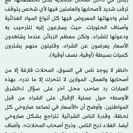
زبائن في داخل المحال التجارية بكل تخصصاتها، مع
ترقب شديد لأصحابها والعاملين فيها لأي شخص يتوقف
أمام واجهاتها المعروض فيها كل أنواع المواد الغذائية
وأصناف الحلويات، حيث يسارعون إليه للترحيب به
ودعوتها للشراء، ولكن معظم الزبائن عندما يشاهدون
الأسعار يعرضون عن الشراء، وقليلون منهم يشترون
كميات بسيطة (أوقية، نصف أوقية).
«انظر لا يوجد ناس في السوق. المحلات فارغة إلا من
أصحابها والعمال. الموازين لا تتحرك إلا ما ندر». بهذه
العبارات رد صاحب محل آخر على سؤال لـ«الشرق
الأوسط» حول عملية الإقبال على الشراء من قبل
المواطنين. وأوضح أن «الأسعار في تصاعد صاروخي كل
لحظة، وقدرة الناس الشرائية تتراجع بشكل صاروخي
أيضا. الغلاء ذبح الناس، وذبح أصحاب المحلات». وأضاف