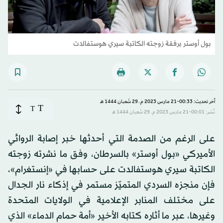
بول أوستر برفقة زوجته الكاتبة سيري هوستفالدت
آخر تحديث: 00:33-21 مارس 2023 م ـ 29 شَعبان 1444 هـ
T
T
نُشر: 00:01-21 مارس 2023 م ـ 29 شَعبان 1444 هـ
على الرغم من الصدمة التي أحدثها خبر إصابة الروائي
الأميركي «بول أوستر» بالسرطان، وفق ما نشرته زوجته
الكاتبة سيري هوستفالدت على حسابها في «إنستغرام»،
فإن منجزه السردي المتميّز مستمر في إذكاء نار الجدال
على مختلف المنابر الإعلامية في الولايات المتحدة
وغيرها، عبر ما أثاره كتابه الأخير «أمة حمام الدماء» الذي