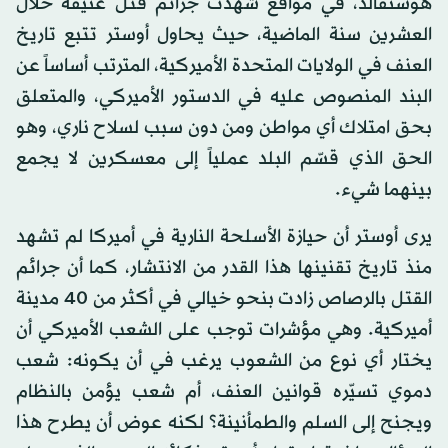
هوستفالد، في مواقع شهدت جرائم قتل عنيفة خلال
العشرين سنة الماضية، حيث يحاول أوستر تتبع تاريخ
العنف في الولايات المتحدة الأميركية، المترتب أساساً عن
البند المنصوص عليه في الدستور الأميركي، والمتعلق
بحق امتلاك أي مواطن ومن دون سبب لسلاح ناري، وهو
الحق الذي قسّم البلد عملياً إلى معسكرين لا يجمع
بينهما شيء.
يرى أوستر أن حيازة الأسلحة النارية في أميركا لم تشهد
منذ تاريخ تقنينها هذا القدر من الانتشار، كما أن جرائم
القتل بالرصاص زادت بنحو خيالي في أكثر من 40 مدينة
أميركية. وهي مؤشرات توجب على الشعب الأميركي أن
يختار أي نوع من الشعوب يرغب في أن يكونه: شعب
دموي تسيّره قوانين العنف، أم شعب يؤمن بالنظام
ويجنح إلى السلم والطمأنينة؟ لكنه عوض أن يطرح هذا