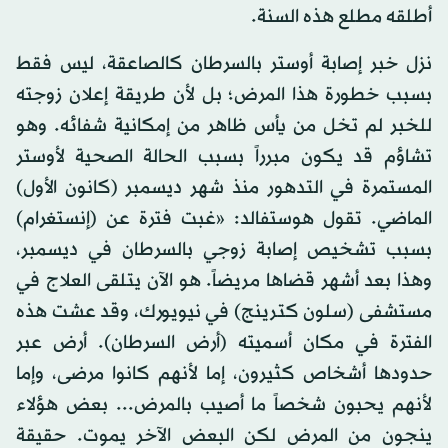
أطلقه مطلع هذه السنة.
نزل خبر إصابة أوستر بالسرطان كالصاعقة، ليس فقط
بسبب خطورة هذا المرض؛ بل لأن طريقة إعلان زوجته
للخبر لم تخل من يأس ظاهر من إمكانية شفائه. وهو
تشاؤم قد يكون مبرراً بسبب الحالة الصحية لأوستر
المستمرة في التدهور منذ شهر ديسمبر (كانون الأول)
الماضي. تقول هوستفالد: «غبت فترة عن (إنستغرام)
بسبب تشخيص إصابة زوجي بالسرطان في ديسمبر،
وهذا بعد أشهر قضاها مريضاً. هو الآن يتلقى العلاج في
مستشفى (سلون كترينج) في نيويورك، وقد عشت هذه
الفترة في مكان أسميته (أرض السرطان). أرض عبر
حدودها أشخاص كثيرون، إما لأنهم كانوا مرضى، وإما
لأنهم يحبون شخصاً ما أصيب بالمرض... بعض هؤلاء
ينجون من المرض لكن البعض الآخر يموت. حقيقة