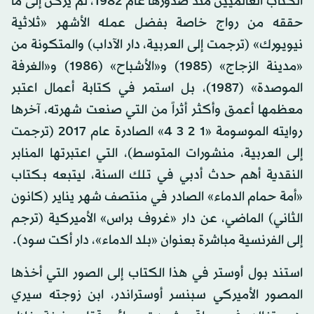
الكتاب العالميين منذ صدورها عام 1982، لم يركن إلى ما
حققه من رواج خاصة بفضل عمله الأشهر «ثلاثية
نيويورك» (ترجمت إلى العربية، دار الآداب) والمتكونة من
«مدينة الزجاج» (1985) و«الأشباح» (1986) و«الغرفة
الموصدة» (1987)، بل استمر في كتابة أعمال اعتبر
معظمها أعمق وأكثر أثراً من التي صنعت شهرته، آخرها
روايته الموسومة «1 2 3 4» الصادرة عام 2017 (ترجمت
إلى العربية، منشورات المتوسط)، التي اعتبرتها المنابر
النقدية أهم حدث أدبي في تلك السنة، ليتبعه بـكتاب
«أمة حمام الدماء» الصادر في منتصف شهر يناير (كانون
الثاني) الماضي، عن دار «غروف براس» الأميركية (ترجم
إلى الفرنسية مباشرة بعنوان «بلد الدماء»، دار أكت سود).
استند بول أوستر في هذا الكتاب إلى الصور التي أخذها
المصور الأميركي سبنسر أوستراندر، ابن زوجته سيري