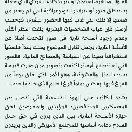
السؤال مباشرة، استعان أوستر بذكائه السردي الذي جعله
يستنطق صور أوستراندر الفوتوغرافية التي لم يختر من
ضمنها إلا تلك التي غاب فيها الحضور البشري، فبحسب
أوستر فإن غياب الشخصيات البشرية يلفت النظر أكثر،
وعدم وجود أسلحة نارية في صور تتحدث أصلاً عن
الأسئلة النارية، يجعل تناول الموضوع يملك بعداً فلسفياً
استشرافياً بعيداً عن السياسة والمصالح المالية، فالصور
التي استنطقها أوستر اكتفت بتصوير مبانٍ صارت قبيحة
بسبب القتل والعشوائية، وهو الأمر الذي خلق نوعاً من
الفراغ فيها، يعكس تماماً فراغ العالم الذي خلقه العنف.
يشدد الكاتب على الهوة الفلسفية التي تفصل بين
المعسكرين المتناقصين: المؤيدين والمعارضين لحق
حيازة الأسلحة النارية، بين الذين يرون في حق حمل
السلاح دعامة أساسية للمجتمع الأميركي والذين يريدون