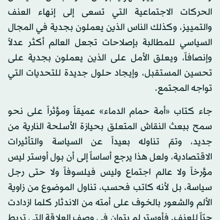
الحركات الاجتماعية التي تسعى إلى إنهاء العنف
والتمييز، وكذلك الناس الذين يعملون بجدية في المجال
السياسي للمطالبة بإصلاحات تجعل العالم أكثر عدلاً
وإنصافاً، ويعلق الأمل على الذين يعملون بجدية على
تحسين المستقبل، وإيجاد حلول جديدة للتحديات التي
تواجه المجتمع.
جاء كتاب «أمة حمام الدماء» عميقاً ومؤثراً على نحو
سمح ببعث النقاش المتعلق بحيازة الأسلحة النارية من
جديد، وتمّ تناوله بعيداً عن السياسة والتأثيرات
الاقتصادية، ولعل هذا يرجع أساساً إلى أن بول أوستر ليس
مؤرخاً ولا عالم اجتماع وليس فيلسوفاً ولا حتى رجل
سياسة، بل لأنه كاتب فحسب، تناول الموضوع من زاوية
الألم والشعور بالخوف على أمته من الاندثار كلما ازدادت
حبّاً للعنف. فأوستر لم يتوان في وصف العلاقة التي تربط