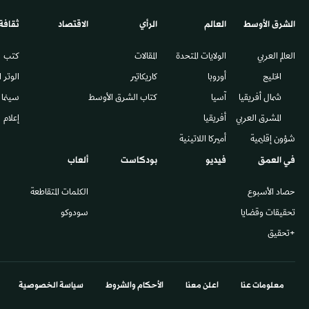
الشرق الأوسط​
العالم
الرأي
الاقتصاد
ثقافة
العالم العربي
الولايات المتحدة
المقالات
كتب
الخليج
أوروبا
كاريكاتير
الوتر 
شمال أفريقيا
آسيا
كتاب الشرق الأوسط
سينما
المشرق العربي
أفريقيا
إعلام
شؤون إقليمية
أميركا اللاتينية
في العمق
فيديو
بودكاست
ألعاب
حصاد الأسبوع
الكلمات المتقاطعة
تحقيقات وقضايا
سودوكو
+تحقيق
معلومات عنا
اعلن معنا
الأحكام والشروط
سياسة الخصوصية