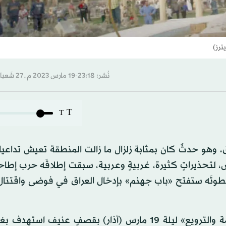
ترز)
نُشر: 23:18-19 مارس 2023 م ـ 27 شَعبان 1444 هـ
T
T
اق، وهو حدثٌ كان بمثابة زلزال ما زالت المنطقة تعيش تداعيا
ش، لتحذيراتٍ كثيرة، غربيةٍ وعربية، سبقت إطلاقَه حرب إطا
 عام 2003، وحذرته من أنَّ خطوتَه ستفتح «باب جهنم» بإدخال العراق في فوضى واقت
أطلق بوش حملةَ إطاحة صدام التي أطلق عليها «الصدمة والترويع» ليلة 19 مارس (آذار) بقصفٍ عنيف