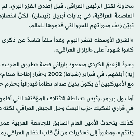
محاولة لقتل الرئيس العراقي، قبل إطلاق الغزو البري. لم ت
العاصمةَ العراقية، في بدايات أبريل (نيسان). لكنَّ انتص
تبيّن زيفُ مبرراتهم للغزو التي قدموها للعالم.
«الشرق الأوسط» تنشر اليوم وغداً ملفاً شاملاً عن ذكرى ا
كانوا شهوداً على «الزلزال العراقي».
يسردُ الزعيمُ الكردي مسعود بارزاني قصةَ «طريق الحرب»، كا
إيه) أبلغهم، في فبراير (شباط
مع الأميركيين أن يكونَ بديلُ صدام نظاماً فيدرالياً يحترم
أما بول بريمر، رئيس «سلطة الائتلاف المؤقتة» التي أقام
في قراري تفكيك حزب البعث وحل الجيش العراقي، لكنه دافع ب
كذلك يتحدث الأمين العام السابق للجامعة العربية عم
يلتئم»، ومشيراً إلى تحذيرات من أنَّ قلب النظام العراقي 