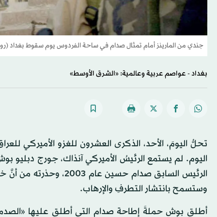
جندي من المارينز أمام تمثال صدام في ساحة الفردوس يوم سقوط بغداد (روي
بغداد - عواصم عربية وعالمية: «الشرق الأوسط»
تحلُّ اليومَ، الأحد، الذكرى العشرون للغزو الأميركي للعر
اليوم. لم يستمع الرئيسُ الأميركي آنذاك، جورج دبليو بو
الرئيس السابق صدام حسين
وستسمح بانتشار التطرفِ والإرهاب.