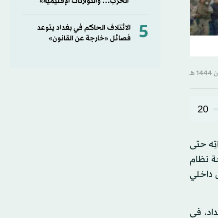
الحرب… والتوازنات الإقليمية»
5
الائتلاف الحاكم في بغداد يتوعد
فصائل «خارجة عن القانون»
20
تِه حتى
حة نظام
تال داخلي
 استهدف بغداد، في