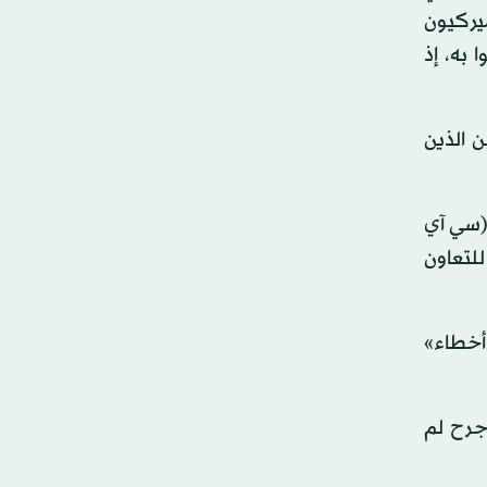
ميركيون
 به، إذ
ن الذين
 (سي آي
وا للتعاون
«أخطاء»
جرح لم