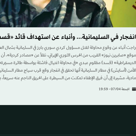
انفجار في السليمانية... وأنباء عن استهداف قائد «قسد
راجت أنباء عن وقوع محاولة لقتل مسؤول كردي سوري بارز في السليمانية بشمال العر
موقع «صابرين نيوز» القريب من الحرس الثوري الإيراني، نقلاً عن «مصادر كردية»، أ
الديمقراطية» (قسد) مظلوم عبدي «في محاولة اغتيال فاشلة بواسطة طائرة مسيّرة»
الأمن (آسايش) في مطار السليمانية أنها تحقق في انفجار وقع قرب سياج مطار السليما
مادية، مشيرة إلى أن فرق الإطفاء تمكنت من السيطرة على الحريق الناجم عنه سريعاً
الجمعة 07/04 - 19:59