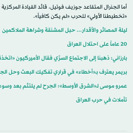
أما الجنرال المتقاعد جوزيف فوتيل، قائد القيادة المركزية
«تخطيطنا الأولي» للحرب «لم يكن كافياً».
ليلة المصائر والأقدار... حبل المشنقة وشراهة الملاكمين
20 عاماً على احتلال العراق
بارزاني: ذهبنا إلى الاجتماع السرِّي فقال الأميركيون «اتخذنا
بريمر يعترف بـ«أخطاء» في قراري تفكيك البعث وحل ال
عمرو موسى لـ«الشرق الأوسط»: الجرح لم يلتئم بعد وسوء 
تأملات في حرب العراق