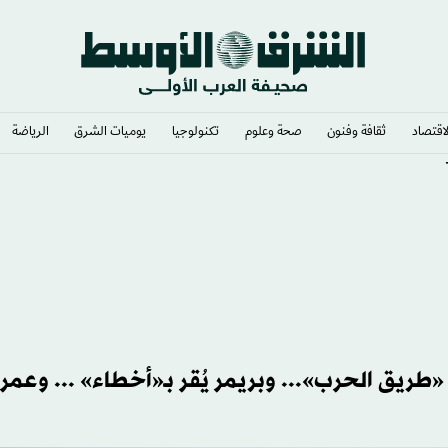
لاقتصاد
ثقافة وفنون
صحة وعلوم
تكنولوجيا
يوميات الشرق​
الرياضة
طريق الحرب»... وبريمر يُقر بـ«أخطاء» ... وعمر