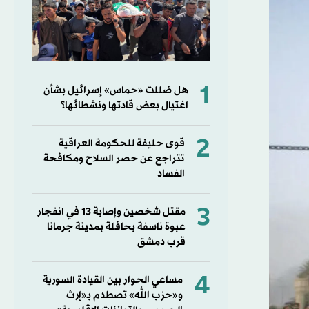
1
هل ضللت «حماس» إسرائيل بشأن
اغتيال بعض قادتها ونشطائها؟
2
قوى حليفة للحكومة العراقية
تتراجع عن حصر السلاح ومكافحة
الفساد
3
مقتل شخصين وإصابة 13 في انفجار
عبوة ناسفة بحافلة بمدينة جرمانا
قرب دمشق
4
مساعي الحوار بين القيادة السورية
و«حزب الله» تصطدم بـ«إرث