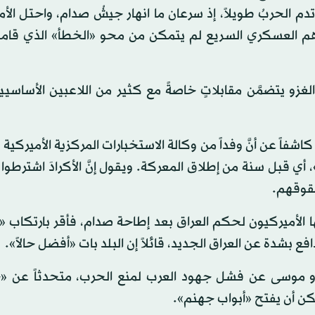
دم الحربُ طويلاً، إذ سرعان ما انهار جيشُ صدام، واحتل الأ
ارَهم العسكري السريع لم يتمكن من محو «الخطأ» الذي قاموا
لغزو يتضمَّن مقابلاتٍ خاصةً مع كثير من اللاعبين الأساسيي
شفاً عن أنَّ وفداً من وكالة الاستخبارات المركزية الأميركية
) 2002 بـ«قرار إطاحة صدام»، أي قبل سنة من إطلاق المعركة. ويقول إنَّ الأكرادَ اشترط
 حقوقهم.
ها الأميركيون لحكم العراق بعد إطاحة صدام، فأقر بارتكاب 
شدة عن العراق الجديد، قائلاً إن البلد بات «أفضل حالاً».
رو موسى عن فشل جهود العرب لمنع الحرب، متحدثاً عن «
يمكن أن يفتح «أبواب جهنم».