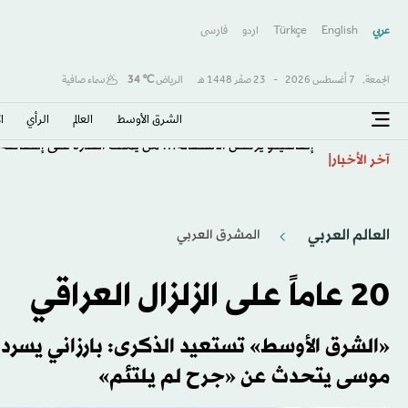
عربي
English
Türkçe
اردو
فارسى
الجمعة,
7 أغسطس 2026
-
23 صفَر 1448 هـ
الرياض
℃
34
سماء صافية
الشرق الأوسط​
العالم
الرأي
ا
إنفانتينو يرفض الاستقالة… من يملك القدرة على إسقاطه؟
آخر الأخبار
العالم العربي
المشرق العربي
20 عاماً على الزلزال العراقي
«الشرق الأوسط» تستعيد الذكرى: بارزاني يسرد «
موسى يتحدث عن «جرح لم يلتئم»