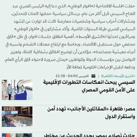
حفلت الجلسة الافتتاحية لـ«الحوار الوطني»، الذي دعا إليه الرئيس المصري عبد
الفتاح السيسي قبل أكثر من عام، برسائل سياسية حملتها كلمات المتحدثين،
ومشاركات أحزاب سياسية وشخصيات معارضة كانت قد توارت عن المشهد
السياسي المصري طيلة السنوات الماضية. وأكد مشاركون في «الحوار الوطني»
ومراقبون تحدثوا لـ«الشرق الأوسط»، أهمية انطلاق جلسات الحوار، في ظل «قلق
مجتمعي حول مستقبل الاقتصاد، وبخاصة مع ارتفاع معدلات التضخم وتسببه في
أعباء معيشية متصاعدة»، مؤكدين أن توضيح الحقائق بشفافية كاملة، وتعزيز
التواصل بين مؤسسات الدولة والمواطنين «يمثل ضرورة لاحتواء قلق الرأي العام،
ودفعه لتقبل الإجراءات الحكومية لمعالجة الأز
«الشرق الأوسط» (القاهرة)
الخميس 04/05 - 22:38
السيسي يبحث انعكاسات التطورات الإقليمية
على الأمن القومي المصري
مصر: ظاهرة «المقاتلين الأجانب» تهدد أمن
واستقرار الدول
حادث تصادم بمصر يجدد الحديث عن مخاطر