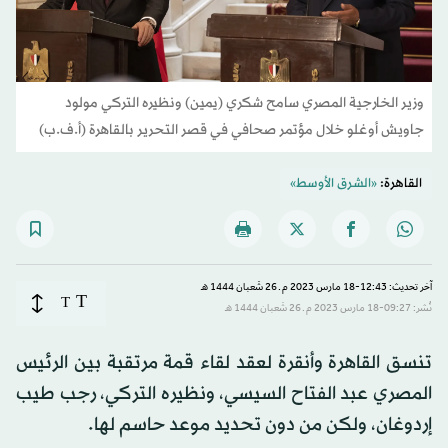
وزير الخارجية المصري سامح شكري (يمين) ونظيره التركي مولود
جاويش أوغلو خلال مؤتمر صحافي في قصر التحرير بالقاهرة (أ.ف.ب)
القاهرة:
«الشرق الأوسط»
آخر تحديث: 12:43-18 مارس 2023 م ـ 26 شَعبان 1444 هـ
T
T
نُشر: 09:27-18 مارس 2023 م ـ 26 شَعبان 1444 هـ
تنسق القاهرة وأنقرة لعقد لقاء قمة مرتقبة بين الرئيس
المصري عبد الفتاح السيسي، ونظيره التركي، رجب طيب
إردوغان، ولكن من دون تحديد موعد حاسم لها.