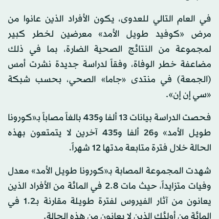
في العام التالي للعدوى، يكون الأفراد الذين عانوا من
مرض «كوفيد طويل الأمد» معرضين لخطر كبير
لمجموعة من النتائج الصحية الضارة، بما في ذلك
مضاعفة خطر الوفاة، وفقاً لدراسة جديدة نشرت أمس
(الجمعة) في منتدى «جاما» الصحي، بحسب شبكة
«سي إن إن».
فحصت الدراسة بيانات 13 ألفا و435 بالغاً مصاباً بـ«كورونا
طويل الأمد» و26 ألفا و435 آخرين لا يتمتعون بهذه
الحالة خلال فترة متابعة مدتها 12 شهراً.
شهدت المجموعة المصابة بـ«كورونا طويل الأمد» معدل
وفيات متزايداً، حيث مات 2.8 في المائة من الأفراد الذين
يعانون من آثار الفيروس لفترة طويلة مقارنة بـ1.2 في
المائة من أولئك الذين لا يعانون من هذه الحالة.