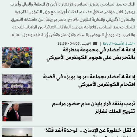
الملك محمد السادس بتعزيز السلام والازدهار والأمن في المنطقة والعالم. وأعرب
روجرز خلال مؤتمر صحافي عقب مباحثات أجراها مع وزير الشؤون الخارجية
والتعاون الأفريقي والمغاربة المقيمين بالخارج، ناصر بوريطة، عن «امتنانه العميق
للملك محمد السادس لالتزامه بتوطيد العلاقات الثنائية بين الولايات المتحدة
والمغرب، ولدوره في النهوض بالسلام والازدهار والأمن في المنطقة وحول العالم».
«الشرق الأوسط» (الرباط)
الخميس 04/05 - 22:39
إدانة 4 أعضاء في مجموعة متطرفة
بالتحريض على هجوم الكونغرس الأميركي
إدانة 4 أعضاء بجماعة «براود بويز» في قضية
اقتحام الكونغرس الأميركي
ترمب ينتقد قرار بايدن عدم حضور مراسم
تتويج الملك تشارلز
لا تقل خطورة عن الإدمان... الوحدة أشد قتلاً