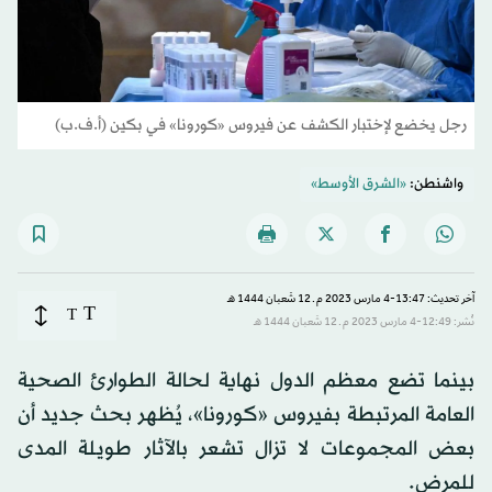
رجل يخضع لإختبار الكشف عن فيروس «كورونا» في بكين (أ.ف.ب)
واشنطن:
«الشرق الأوسط»
آخر تحديث: 13:47-4 مارس 2023 م ـ 12 شَعبان 1444 هـ
T
T
نُشر: 12:49-4 مارس 2023 م ـ 12 شَعبان 1444 هـ
بينما تضع معظم الدول نهاية لحالة الطوارئ الصحية
العامة المرتبطة بفيروس «كورونا»، يُظهر بحث جديد أن
بعض المجموعات لا تزال تشعر بالآثار طويلة المدى
للمرض.