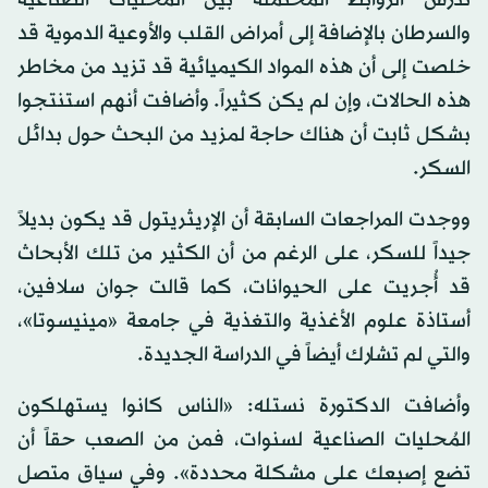
تدرس الروابط المحتملة بين المُحليات الصناعية
والسرطان بالإضافة إلى أمراض القلب والأوعية الدموية قد
خلصت إلى أن هذه المواد الكيميائية قد تزيد من مخاطر
هذه الحالات، وإن لم يكن كثيراً. وأضافت أنهم استنتجوا
بشكل ثابت أن هناك حاجة لمزيد من البحث حول بدائل
السكر.
ووجدت المراجعات السابقة أن الإريثريتول قد يكون بديلاً
جيداً للسكر، على الرغم من أن الكثير من تلك الأبحاث
قد أُجريت على الحيوانات، كما قالت جوان سلافين،
أستاذة علوم الأغذية والتغذية في جامعة «مينيسوتا»،
والتي لم تشارك أيضاً في الدراسة الجديدة.
وأضافت الدكتورة نستله: «الناس كانوا يستهلكون
المُحليات الصناعية لسنوات، فمن من الصعب حقاً أن
تضع إصبعك على مشكلة محددة». وفي سياق متصل