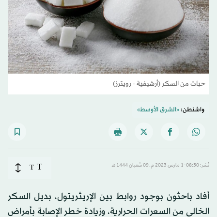
حبات من السكر (أرشيفية - رويترز)
واشنطن:
«الشرق الأوسط»
T
نُشر: 08:30-1 مارس 2023 م ـ 09 شَعبان 1444 هـ
T
أفاد باحثون بوجود روابط بين الإريثريتول، بديل السكر
الخالي من السعرات الحرارية، وزيادة خطر الإصابة بأمراض