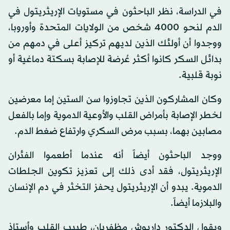
في الدراسة، نظر الباحثون في مستويات الإريثريتول في
الدم لنحو 4000 شخص من الولايات المتحدة وأوروبا،
ووجدوا أن أولئك الذين لديهم تركيز أعلى في دمهم من
بدائل السكر كانوا أكثر عُرضة للإصابة بسكتة دماغية أو
نوبة قلبية.
وكان المشاركون الذين تجاوزوا سن الستين إما معرضين
لخطر الإصابة بأمراض القلب والأوعية الدموية وإما بالفعل
مصابين بهما، بسبب مرض السكري وارتفاع ضغط الدم.
ووجد الباحثون أيضاً أنه عندما أطعموا الفئران
الإريثريتول، فقد أدى ذلك إلى تعزيز تكوين الجلطات
الدموية. يبدو أن الإريثريتول يحفز التخثر في دم الإنسان
والبلازما أيضاً.
ويقول الدكتور داريوش مظفريان، طبيب القلب وأستاذ