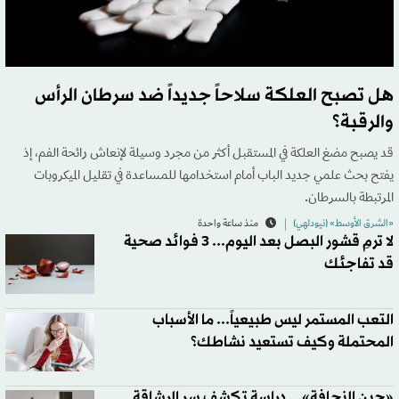
هل تصبح العلكة سلاحاً جديداً ضد سرطان الرأس
والرقبة؟
قد يصبح مضغ العلكة في المستقبل أكثر من مجرد وسيلة لإنعاش رائحة الفم، إذ
يفتح بحث علمي جديد الباب أمام استخدامها للمساعدة في تقليل الميكروبات
المرتبطة بالسرطان.
«الشرق الأوسط» (نيودلهي)
منذ ساعة واحدة
لا ترمِ قشور البصل بعد اليوم... 3 فوائد صحية
قد تفاجئك
التعب المستمر ليس طبيعياً... ما الأسباب
المحتملة وكيف تستعيد نشاطك؟
«جين النحافة»... دراسة تكشف سر الرشاقة