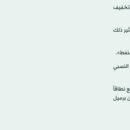
شيرة إلى تخفيف
وضة وتأثير ذلك
لنفط».
لت أيضاً إن التباطؤ النسبي
 نطاقاً
ن النفط الخام في يناير تراجع 49 ألف برميل يومياً إلى 28.88 مليون برميل