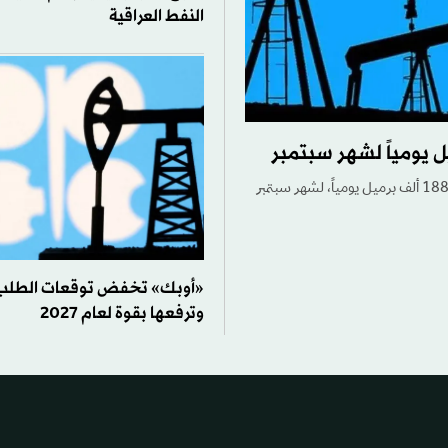
النفط العراقية
قررت الدول السبع الأعضاء في تحالف «أوبك بلس»، الأحد، زيادة حصص الإنتاج بنحو 188 ألف برميل يومياً، لشهر سبتمبر
وترفعها بقوة لعام 2027