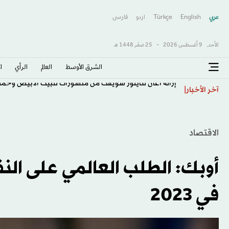
عربي
English
Türkçe
اردو
فارسى
الأحد,
9 أغسطس 2026
-
25 صفَر 1448 هـ
الشرق الأوسط​
العالم
الرأي
ا
إزالة أغان لتايلور سويفت من منشورات للبيت الأبيض وحمل
آخر الأخبار
الاقتصاد
في 2023