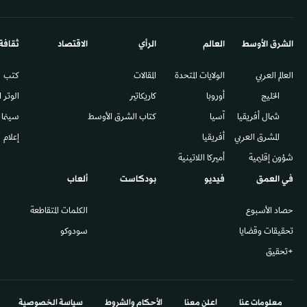
الشرق الأوسط​
العالم
الرأي
الاقتصاد
ثقافة
العالم العربي
الولايات المتحدة
المقالات
كتب
الخليج
أوروبا
كاريكاتير
الوتر 
شمال أفريقيا
آسيا
كتاب الشرق الأوسط
سينما
المشرق العربي
أفريقيا
إعلام
شؤون إقليمية
أميركا اللاتينية
في العمق
فيديو
بودكاست
ألعاب
حصاد الأسبوع
الكلمات المتقاطعة
تحقيقات وقضايا
سودوكو
+تحقيق
معلومات عنا
اعلن معنا
الأحكام والشروط
سياسة الخصوصية