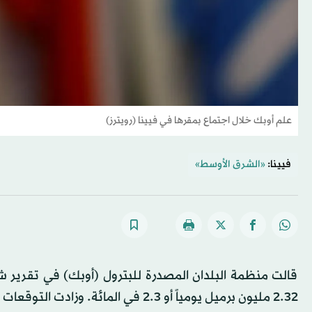
علم أوبك خلال اجتماع بمقرها في فيينا (رويترز)
فيينا:
«الشرق الأوسط»
قالت منظمة البلدان المصدرة للبترول (أوبك) في تقرير شهر
2.32 مليون برميل يومياً أو 2.3 في المائة. وزادت التوقعات بمائة ألف برميل يومياً مقارنة بتوقعات المنظمة الشهر الماضي.