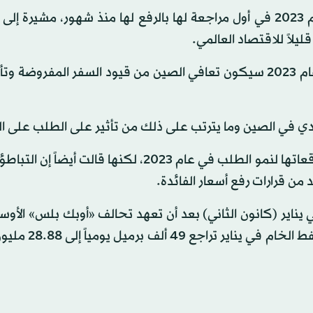
ورفعت أوبك توقعاتها لنمو الطلب العالمي على النفط عام 2023 في أول مراجعة لها بالرفع لها منذ شهور، م
وجاء في تقرير أوبك: «مفتاح نمو الطلب على النفط في عام 2023 سيكون تعافي الصين من قيود السفر المفر
ادي في الصين وما يترتب على ذلك من تأثير على الطلب على ا
وبدت أوبك متفائلة إزاء آفاق الاقتصاد العالمي، إذ رفعت توقعاتها لنمو الطلب في عام 2023، لكنها قا
 من قرارات رفع أسعار الفائدة.
ي يناير (كانون الثاني) بعد أن تعهد تحالف «أوبك بلس» الأوسع
بخفض الإنتاج لدعم السوق. وقالت أوبك إن إنتاجها م