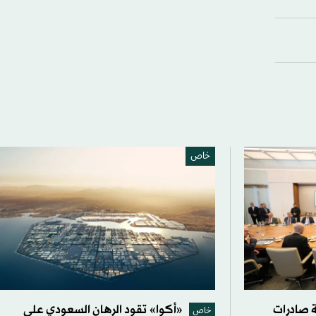
خاص
 صادرات
«أكوا» تقود الرهان السعودي على
خاص