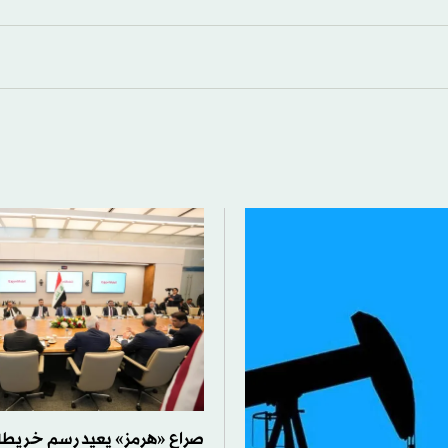
صراع «هرمز» يعيد رسم خريطة