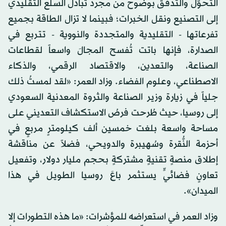
التحوّل والتدفق بوضوح من مجرد تبادل السلع التقليدي
إلى التصنيع ونقل الخبرات؛ فبينما لا تزال الطاقة بجميع
تفرعاتها - التقليدية والمتجددة والنووية - تتربع في
الصدارة، فإنها باتت تُفسح المجالَ واسعاً لقطاعات
الصناعة، والتعدين، والاقتصاد الرقمي، والذكاء
الاصطناعي، وعلوم الفضاء. وزاد العمر: «لقد لمستُ ذلك
جلياً في زيارة وزير الصناعة والثروة المعدنية السعودي
إلى روسيا، حيث طُرحت فرصُ الاستكشاف التعديني على
مساحة واسعة بلغت خمسين ألف كيلومترٍ مربعٍ في
أحزمة النُّقرة وسُهيبرة والدويحي، فضلاً عن مناقشة
إطلاق منصةٍ تقنيةٍ مشتركةٍ بحجم مليار دولار، وتفعيل
تعاونٍ فضائيٍّ يستثمر باعَ روسيا الطويل في هذا
الميدان».
وزاد العمر في استعراضه للمؤشرات: «ما هذه التطورات إلا