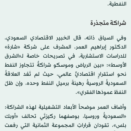
النفطية.
شراكة متجذرة
وفي السياق ذاته، قال الخبير الاقتصادي السعودي،
الدكتور إبراهيم العمر، المشرف على شركة «شارة»
للدراسات الاستشارية، في تصريحات خاصة لـ«الشرق
الأوسط»: «بين الرياض وموسكو شراكةٌ تتجاوز النفط
نحو استقرارٍ اقتصاديٍّ عالمي، حيث لم تَعُد العلاقةُ
السعوديةُ الروسيةُ رهينةَ برميلِ النفط وحده، وإن ظلّ
النفطُ عمودَها الفقري».
وأضاف العمر موضحاً الأبعاد التشغيلية لهذه الشراكة:
«السعوديةُ وروسيا، بوصفهما ركيزتَي تحالف «أوبك
بلس»، تقودان قراراتِ المجموعة الثمانية التي رفعت