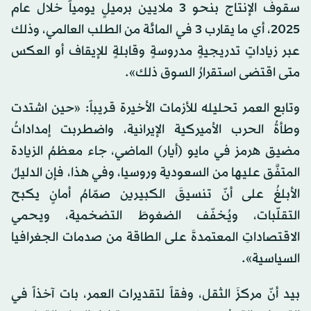
سقوفَ الإنتاج بنحو 3 ملايين برميلٍ يومياً خلال عام
2025، أي ما يقارب 3 في المائة من الطلب العالمي، وذلك
عبر زياداتٍ تدريجيةٍ مدروسةٍ وقابلةٍ للإيقاف أو العكس
متى اقتضى استقرارُ السوق ذلك».
وتابع العمر تحليله للأزمات الأخيرة قريباً: «حين اشتدت
وطأةُ الحرب الأميركية الإيرانية، واضطربت إمداداتُ
مضيق هرمز في مايو (أيار) الماضي، جاء معظمُ الزيادة
المتفَّق عليها من السعودية وروسيا، وفي هذا، فإن الدليلُ
الأبلغُ على أنّ تنسيقَ الكبيرين صمّامُ أمانٍ يكبح
التقلّبات، ويُخفّف الضغوطَ التضخمية، ويحمي
الاقتصاداتِ المعتمدةَ على الطاقة من صدمات الجغرافيا
السياسية».
بيد أنّ مركزَ الثقل، وفقاً لتقديرات العمر، بات آخذاً في