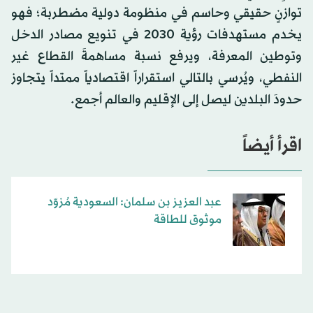
توازنٍ حقيقي وحاسم في منظومة دولية مضطربة؛ فهو
يخدم مستهدفات رؤية 2030 في تنويع مصادر الدخل
وتوطين المعرفة، ويرفع نسبة مساهمةَ القطاع غير
النفطي، ويُرسي بالتالي استقراراً اقتصادياً ممتداً يتجاوز
حدودَ البلدين ليصل إلى الإقليم والعالم أجمع.
اقرأ أيضاً
عبد العزيز بن سلمان: السعودية مُزوّد
موثوق للطاقة