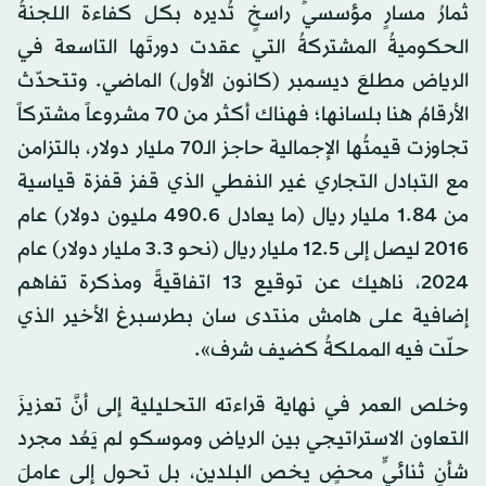
ثمارُ مسارٍ مؤسسيٍّ راسخٍ تُديره بكل كفاءة اللجنةُ
الحكوميةُ المشتركةُ التي عقدت دورتَها التاسعة في
الرياض مطلعَ ديسمبر (كانون الأول) الماضي. وتتحدّث
الأرقامُ هنا بلسانها؛ فهناك أكثر من 70 مشروعاً مشتركاً
تجاوزت قيمتُها الإجمالية حاجز الـ70 مليار دولار، بالتزامن
مع التبادل التجاري غير النفطي الذي قفز قفزة قياسية
من 1.84 مليار ريال (ما يعادل 490.6 مليون دولار) عام
2016 ليصل إلى 12.5 مليار ريال (نحو 3.3 مليار دولار) عام
2024، ناهيك عن توقيع 13 اتفاقيةً ومذكرة تفاهم
إضافية على هامش منتدى سان بطرسبرغ الأخير الذي
حلّت فيه المملكةُ كضيف شرف».
وخلص العمر في نهاية قراءته التحليلية إلى أنَّ تعزيزَ
التعاون الاستراتيجي بين الرياض وموسكو لم يَعُد مجرد
شأنٍ ثنائيٍّ محضٍ يخص البلدين، بل تحول إلى عاملَ