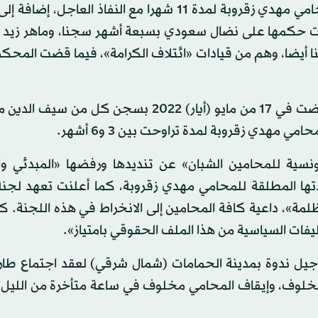
كما قضت محكمة الاستئناف العسكرية أيضا بسجن المحامي مهدي زقروبة لمدة 11 شهرا مع النفاذ العا
ت حكمها على نضال سعودي بسبعة أشهر سجنا، وماهر زيد
أيضا، وهم من قيادات «ائتلاف الكرامة»، فيما قضت المحكم
وكانت المحكمة الابتدائية العسكرية الدائمة بتونس قد قضت في 17 من مايو (أيار) 2022 بسجن
مهدي زقروبة لمدة تراوحت بين 3 و6 أشهر.
ونسية للمحامين الشبان» عن تنديدها ورفضها «المبدئي وا
ها المطلقة للمحامي مهدي زقروبة، كما أعلنت تعهد لجنة 
مظلمة»، داعية كافة المحامين إلى الانخراط في هذه اللجنة. 
فات السياسية من هذا الملف الحقوقي بامتياز».
أجيل ندوة بمدينة الحمامات (شمال شرقي) لعقد اجتماع طا
لوف، وإيقاف المحامي مخلوف في ساعة متأخرة من الليل، 