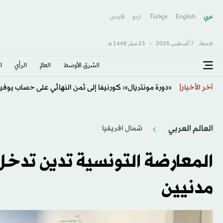
عربي
English
Türkçe
اردو
فارسى
الجمعة,
7 أغسطس 2026
-
23 صفَر 1448 هـ
الشرق الأوسط​
العالم
الرأي
ا
بوروسيا دورتموند يسعى لخطف الموهبة الإيطالية سكيالو
آخر الأخبار
العالم العربي
شمال افريقيا
المعارضة التونسية تدين تدخ
مدنيين