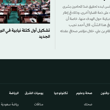
تونس لبدء تحقيق ضدّ المحامين بشرى
 على ذمة قضايا أخرى، وذلك في إطار
تباينة حول الهدف منها، خاصة أن
وفي هذا الشأن، قال أحمد نجيب
تشكيل أول كتلة نيابية في البر
ام بن علي، خلال مؤتمر صحافي عقدته
الجديد
 وفنون
صحة وعلوم
تكنولوجيا
يوميات الشرق​
الرياضة
صحتك
مذاقات
رياضة سعودية