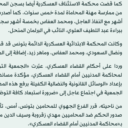
من ممارسة مهنة المحاماة لمدة خمس سنوات، كما أصدر
أشهر مع النفاذ العاجل، ومحمد العفاس بخمسة أشهر سجنا 
ببراءة عبد اللطيف العلوي، النائب في البرلمان المنحل.
ونضال السعودي، ومحمد العفاس، وماهر زيد، إضافة إلى المحامي 
وردا على أحكام القضاء العسكري، عبّرت «الجمعية الت
لمحاكمة المدنيين أمام القضاء العسكري، مؤكدة مساندت
بإعداد «الوسائل القانونية والنضالية الكفيلة برفع هذه ال
الجمعية في اجتماع عاجل إلى «ضرورة استبعاد كافة التوظي
من ناحيته، قرر الفرع الجهوي للمحامين بتونس، أمس، ت
صدور الحكم ضد المحاميين مهدي زقروبة وسيف الدين مخ
بـ«محاكمة المدنيين أمام القضاء العسكري».