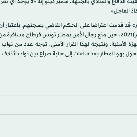
يئة الدفاع والقيادي بالجبهة، سمير ديلو إنه «لا يوجد أي نص
ذ العاجل».
» قد قدمت اعتراضا على الحكم القاضي بسجنهم، باعتبار أن
كان غيابيا. وتعود أحداث هذه القضية إلى 15 من مارس (آذار)2021، حين منع رجال الأمن بمطار تونس قرطاج مس
زة الأمنية. ونتيجة لهذا القرار الأمني، توجه عدد من نواب 
يتحول بهو المطار بعد ساعات إلى حلبة صراع بين نواب ائتلاف ا