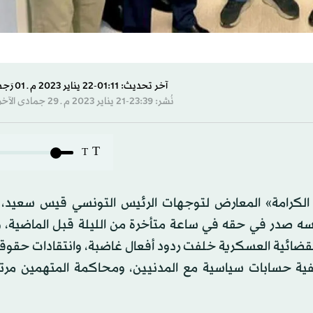
آخر تحديث: 01:11-22 يناير 2023 م ـ 01 رَجب 1444 هـ
نُشر: 23:39-21 يناير 2023 م ـ 29 جمادى الآخرة 1444 هـ
T
T
لكرامة» المعارض لتوجهات الرئيس التونسي قيس سعيد، و
بسه صدر في حقه في ساعة متأخرة من الليلة قبل الماضية، 
لأحكام القضائية العسكرية خلفت ردود أفعال غاضبة، وانتقادات حقو
فية حسابات سياسية مع المدنيين، ومحاكمة المتهمين مرت