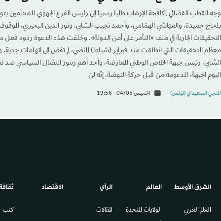
وجه القطب القضائي لمكافحة الإرهاب طلبا رسميا إلى رئيس الفرع الجهوي للمحامين ب
بلحاج حميدة، والعيّاشي الهمّامي، وأحمد نجيب الشابي، ونور الدين البحيري، الموقوف
التحقيقات الجارية في ملف «التآمر على أمن الدولة». وخلفت هذه الدعوة ردود فعل م
معظم التحقيقات التي انطلقت منذ فبراير (شباط) الماضي، لم تفض إلى اتهامات جدية. 
الشابي، رئيس جبهة الخلاص الوطني المعارضة، وأحد أهم رموز النضال السياسي ضد نظ
اليوم الجبهة، المدعومة من قبل حركة النهضة، إنّه لن
المنجي السعيداني (تونس)
الخميس 04/05 - 19:56
الشرق الأوسط​
العالم
الرأي
الاقتصاد
ثقافة
العالم العربي
الولايات المتحدة
المقالات
كتب