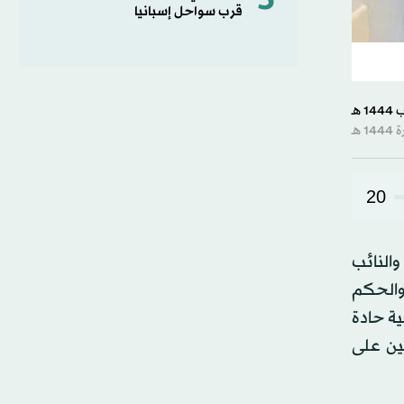
5
قرب سواحل إسبانيا
20
النائب
والحكم
قية حادة
ين على