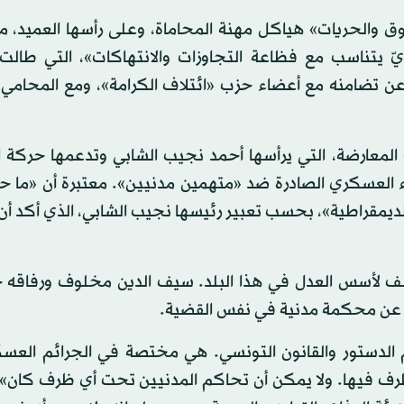
 والحريات» هياكل مهنة المحاماة، وعلى رأسها العميد، م
ّ يتناسب مع فظاعة التجاوزات والانتهاكات»، التي طالت 
 تضامنه مع أعضاء حزب «ائتلاف الكرامة»، ومع المحامي ز
عارضة، التي يرأسها أحمد نجيب الشابي وتدعمها حركة ا
ء العسكري الصادرة ضد «متهمين مدنيين». معتبرة أن «ما 
ديمقراطية»، بحسب تعبير رئيسها نجيب الشابي، الذي أكد أ
 لأسس العدل في هذا البلد. سيف الدين مخلوف ورفاقه 
ت عن محكمة مدنية في نفس القضية.
دستور والقانون التونسي. هي مختصة في الجرائم العسكر
طرف فيها. ولا يمكن أن تحاكم المدنيين تحت أي ظرف كان».