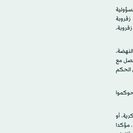
سؤولية
زقروبة
قروبة،
لنهضة،
حصل مع
ن الحكم
حوكموا
ية، أو
 مؤكدا