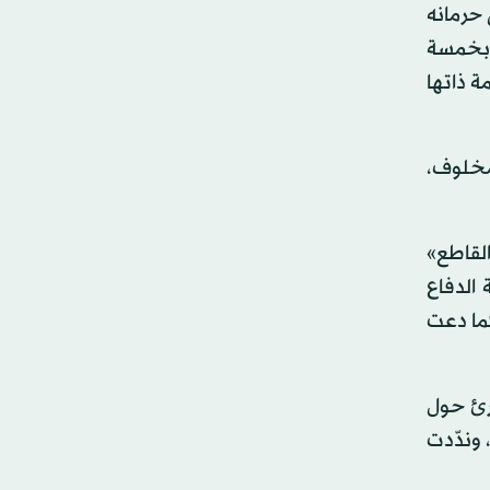
جل، إضافة إلى حرمانه
 بخمسة
ة ذاتها
 كل من سيف الدين مخلوف،
لقاطع»
الدفاع
كما دعت
رئ حول
وندّدت