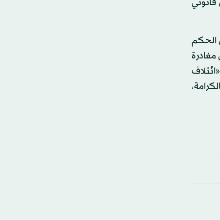
 قانوني
 الحكم
افرة من مغادرة
«ائتلاف
لكرامة،