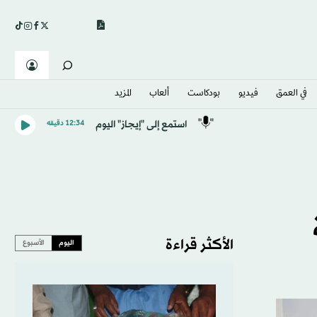
في العمق
فيديو
بودكاست
ألعاب
المزيد
استمع إلى "إيجاز" اليوم
12:34 دقيقه
الأكثر قراءة
اليوم
الأسبوع