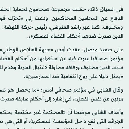
في السياق ذاته، حمّلت مجموعة «محامون لحماية الحقوق
الدفاع عن المحامين المحاكمين، ودعت إلى «تحرّك قوي
ومخلوف. كما عبر راشد الغنوشي، رئيس حركة النهضة، عن
الذين صدرت ضدهم أحكام القضاء العسكري.
على صعيد متصل، عقدت أمس «جبهة الخلاص الوطني» الم
مؤتمرا صحافيا عبرت فيه عن استغرابها من أحكام القضا
سيف الدين مخلوف ورفاقه محاولة لاغتيال الحرية وهدم لل
«يمثل دليلا على روح انتقامية ضد المعارضين».
وقال الشابي في مؤتمر صحافي أمس: «ما يحصل هو نسف
مرتين عن نفس الفعل»، في إشارة إلى أحكام سابقة صدر
وأضاف الشابي موضحا أن «المحكمة غير مختصة بحكم ال
الجرائم التي تقع داخل المؤسسة العسكرية، أو التي هي 