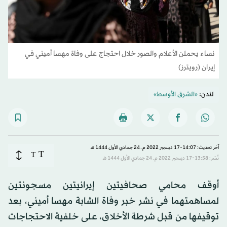
نساء يحملن الأعلام والصور خلال احتجاج على وفاة مهسا أميني في
إيران (رويترز)
لندن:
«الشرق الأوسط»
آخر تحديث: 14:07-17 ديسمبر 2022 م ـ 24 جمادي الأول 1444 هـ
T
T
نُشر: 13:58-17 ديسمبر 2022 م ـ 24 جمادي الأول 1444 هـ
أوقف محامي صحافيتين إيرانيتين مسجونتين
لمساهمتهما في نشر خبر وفاة الشابة مهسا أميني، بعد
توقيفها من قبل شرطة الأخلاق، على خلفية الاحتجاجات