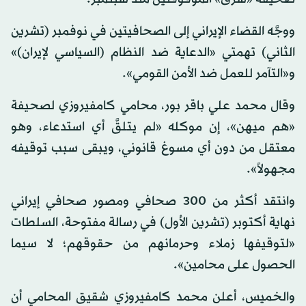
ووجَّه القضاء الإيراني إلى الصحافيتين في نوفمبر (تشرين
الثاني) تهمتي «الدعاية ضد النظام (السياسي لإيران)»
و«التآمر للعمل ضد الأمن القومي».
وقال محمد علي باقر بور، محامي كامفيروزي لصحيفة
«هم ميهن»، إن موكله «لم يتلقَّ أي استدعاء، وهو
معتقل من دون أي مسوغ قانوني، ويبقى سبب توقيفه
مجهولاً».
وانتقد أكثر من 300 صحافي ومصور صحافي إيراني
نهاية أكتوبر (تشرين الأول) في رسالة مفتوحة، السلطات
«لتوقيفها زملاء وحرمانهم من حقوقهم؛ لا سيما
الحصول على محامين».
والخميس، أعلن محمد كامفيروزي شقيق المحامي أن