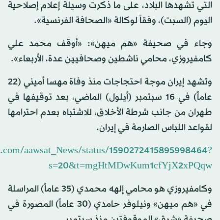
التي تشهدها البلاد، على ما ذكرت وسيلة إعلام إصلاحية
اليوم (السبت)، وفقاً لوكالة «الصحافة الفرنسية».
وجاء في صحيفة «هم ميهن»: «أوقف محمد علي
كامفيروزي، محامي ناشطين وصحافيين عدة، الأربعاء».
وتشهد إيران موجة احتجاجات منذ وفاة مهسا أميني (22
عاماً) في 16 سبتمبر (أيلول) الماضي، بعد توقيفها في
طهران من جانب شرطة الأخلاق، للاشتباه بعدم احترامها
لقواعد اللباس الصارمة في إيران.
ter.com/aawsat_News/status/1590272415895998464?
s=20&t=mgHtMDwKum1cfYjX2xPQqw
وكامفيروزي هو محامي إلهه محمدي (35 عاماً) المراسلة
في «هم ميهن» ونيلوفر حامدي (30 عاماً) المصورة في
صحيفة «شرق» الموقوفتين منذ سبتمبر.