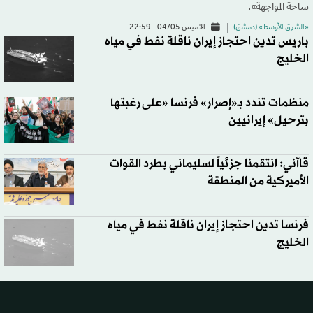
ساحة المواجهة».
«الشرق الأوسط» (دمشق)
الخميس 04/05 - 22:59
باريس تدين احتجاز إيران ناقلة نفط في مياه
الخليج
منظمات تندد بـ«إصرار» فرنسا «على رغبتها
بترحيل» إيرانيين
قاآني: انتقمنا جزئياً لسليماني بطرد القوات
الأميركية من المنطقة
فرنسا تدين احتجاز إيران ناقلة نفط في مياه
الخليج